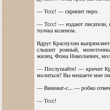
— Тссс! — скрипит перо.
— Тссс! — издают писатели, 
толчка коленом.
Вдруг Краснухин выпрямляетс
слышит ровный, монотонны
жилец, Фома Николаевич, мол
— Послушайте! — кричит Кр
молиться? Вы мешаете мне пи
— Виноват-с... — робко отве
— Тссс!