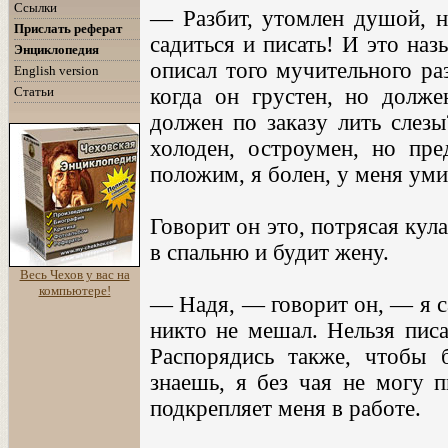
Ссылки
— Разбит, утомлен душой, на
Прислать реферат
садиться и писать! И это на
Энциклопедия
описал того мучительного ра
English version
Статьи
когда он грустен, но долже
должен по заказу лить слез
холоден, остроумен, но пред
положим, я болен, у меня уми
Говорит он это, потрясая кул
в спальню и будит жену.
Весь Чехов у вас на
компьютере!
— Надя, — говорит он, — я с
никто не мешал. Нельзя писат
Распорядись также, чтобы б
знаешь, я без чая не могу п
подкрепляет меня в работе.