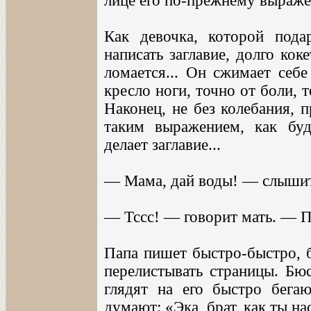
лице его по-прежнему выраже
Как девочка, которой пода
написать заглавие, долго кок
ломается... Он сжимает себе
кресло ноги, точно от боли, т
Наконец, не без колебания, 
таким выражением, как буд
делает заглавие...
— Мама, дай воды! — слышит
— Тссс! — говорит мать. — Па
Папа пишет быстро-быстро, б
перелистывать страницы. Бю
глядят на его быстро бегаю
думают: «Эка, брат, как ты на