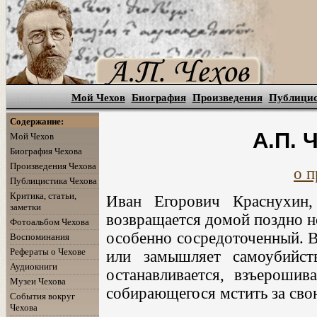
Мой Чехов
Биография
Произведения
Публици
Содержание:
А.П. Ч
Мой Чехов
Биография Чехова
Произведения Чехова
о п
Публицистика Чехова
Критика, статьи,
Иван Егорович Краснухин,
заметки
возвращается домой поздно н
Фотоальбом Чехова
особенно сосредоточенный. В
Воспоминания
Рефераты о Чехове
или замышляет самоубийст
Аудиокниги
останавливается, взъерошив
Музеи Чехова
собирающегося мстить за сво
События вокруг
Чехова