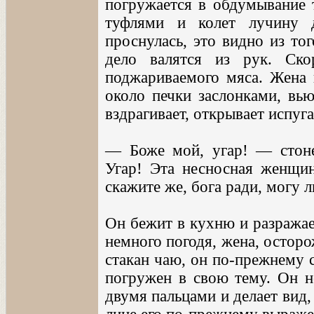
погружается в обдумывание 
туфлями и колет лучину 
проснулась, это видно из то
дело валятся из рук. Ск
поджариваемого мяса. Жена н
около печки заслонками, вь
вздрагивает, открывает испуга
— Боже мой, угар! — стоне
Угар! Эта несносная женщин
скажите же, бога ради, могу л
Он бежит в кухню и разражае
немного погодя, жена, остор
стакан чаю, он по-прежнему с
погружен в свою тему. Он не
двумя пальцами и делает вид,