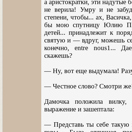
а аристократки, эти надутые 
не верила! Умру и не забу
степени, чтобы... ах, Васичка
бы мою спутницу Юлию Пет
детей... принадлежит к поря
святую и — вдруг, можешь себ
конечно, entre nous1... Д
скажешь?
— Ну, вот еще выдумала! Разу
— Честное слово? Смотри же! 
Дамочка положила вилку, 
выражение и зашептала:
— Представь ты себе такую 