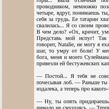
горы... Была отличная п
проводником, немножко по
четыре, вдруг, понимаешь ты
себя за грудь. Ее татарин хва
свалилась... Я со своим пров
В чем дело? «Ох, кричит, ум
Представь мой испуг! Так
говорит, Natalie, не могу я е
шаг, то умру от боли! У ме
бога, меня и моего Сулейман
привезли ей бестужевских кап
— Постой... Я тебя не сов
почесывая лоб. — Раньше ты г
издалека, а теперь про каког
— Ну, ты опять придираешь
нимало не смущаясь. — Терпе