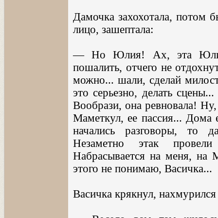
Дамочка захохотала, потом б
лицо, зашептала:
— Но Юлия! Ах, эта Юлия
пошалить, отчего не отдохну
можно... шали, сделай милост
это серьезно, делать сцены..
Вообрази, она ревновала! Ну
Маметкул, ее пассия... Дома ее
начались разговоры, то д
Незаметно этак провели 
Набрасывается на меня, на М
этого не понимаю, Васичка...
Васичка крякнул, нахмурился 