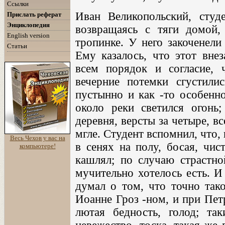
Ссылки
Иван Великопольский, студ
Прислать реферат
Энциклопедия
возвращаясь с тяги домой
English version
тропинке. У него закоченели
Статьи
Ему казалось, что этот вне
всем порядок и согласие, 
вечерние потемки сгустили
пустынно и как -то особенно
около реки светился огонь
деревня, версты за четыре, в
мгле. Студент вспомнил, что, 
Весь Чехов у вас на
в сенях на полу, босая, чис
компьютере!
кашлял; по случаю страстно
мучительно хотелось есть. И
думал о том, что точно так
Иоанне Гроз -ном, и при Пет
лютая бедность, голод; т