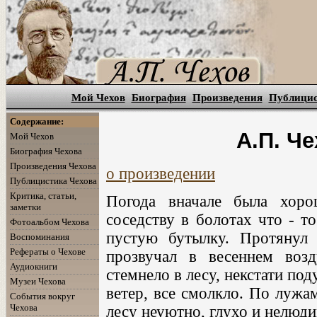
Мой Чехов
Биография
Произведения
Публици
Содержание:
А.П. Че
Мой Чехов
Биография Чехова
Произведения Чехова
о произведении
Публицистика Чехова
Критика, статьи,
Погода вначале была хоро
заметки
соседству в болотах что - т
Фотоальбом Чехова
пустую бутылку. Протянул
Воспоминания
Рефераты о Чехове
прозвучал в весеннем возд
Аудиокниги
стемнело в лесу, некстати п
Музеи Чехова
ветер, все смолкло. По лужа
События вокруг
Чехова
лесу неуютно, глухо и нелюди