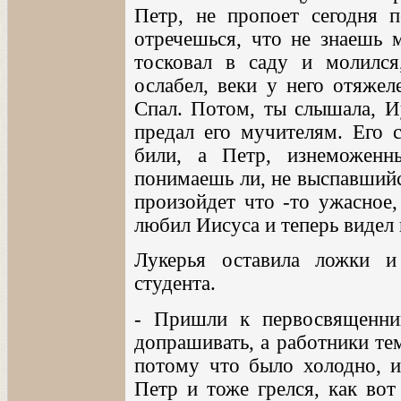
Петр, не пропоет сегодня п
отречешься, что не знаешь 
тосковал в саду и молилс
ослабел, веки у него отяжел
Спал. Потом, ты слышала, И
предал его мучителям. Его 
били, а Петр, изнеможенн
понимаешь ли, не выспавшийся
произойдет что -то ужасное,
любил Иисуса и теперь видел и
Лукерья оставила ложки и
студента.
- Пришли к первосвященник
допрашивать, а работники те
потому что было холодно, и
Петр и тоже грелся, как вот