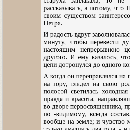
старуха заплакала, то не
рассказывать, а потому, что 
своим существом заинтересо
Петра.
И радость вдруг заволновалас
минуту, чтобы перевести ду
настоящим непрерывною ц
другого. И ему казалось, чт
цепи дотронулся до одного ко
А когда он переправлялся на 
на гору, глядел на свою ро
полосой светилась холодная
правда и красота, направляв
во дворе первосвященника, п
по -видимому, всегда состав
вообще на земле; и чувство 
только двадцать два года, - 