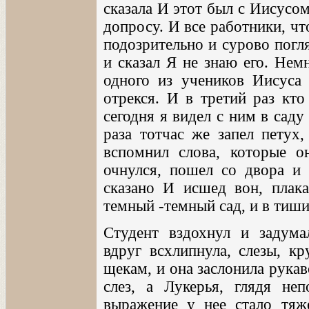
сказала И этот был с Иисусом,
допросу. И все работники, чт
подозрительно и сурово погл
и сказал Я не знаю его. Нем
одного из учеников Иисуса
отрекся. И в третий раз кто
сегодня я видел с ним в саду
раза тотчас же запел петух,
вспомнил слова, которые он
очнулся, пошел со двора и г
сказано И исшед вон, плака
темный -темный сад, и в тиши
Студент вздохнул и задума
вдруг всхлипнула, слезы, кр
щекам, и она заслонила рукав
слез, а Лукерья, глядя неп
выражение у нее стало тяж