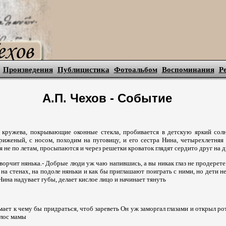
Произведения
Публицистика
Фотоальбом
Воспоминания
Р
А.П. Чехов - Событие
 кружева, покрывающие оконные стекла, пробивается в детскую яркий солн
риженый, с носом, походим на пуговицу, и его сестра Нина, четырехлетняя 
я не по летам, просыпаются и через решетки кроваток глядят сердито друг на д
- ворчит нянька.- Добрые люди уж чаю напившись, а вы никак глаз не продерете
, на стенах, на подоле няньки и как бы приглашают поиграть с ними, но дети н
Нина надувает губы, делает кислое лицо и начинает тянуть
!
ает к чему бы придраться, чтоб зареветь Он уж заморгал глазами и открыл рот,
олос мамы