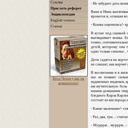
Ссылки
- Не забудьте дать кошк
Прислать реферат
Ваня и Нина вытягива
Энциклопедия
кроваток и, оглашая в
English version
- Кошка ощенилась!- к
Статьи
В кухне под скамьей с
выглядывает кошка. Е
томно, сентиментально.
детей, которому она т
одно только сипенье...
Дети садятся на корто
не слышат, как ворчит 
В воспитании и в жиз
нас не помнит сильн
Весь Чехов у вас на
надменных индюков, кр
компьютере!
им мучительную боль 
нашим домашним тваря
бледного Карла Карлов
состоит из кислорода 
- Какие маленькие!- г
- Раз, два, три...- счи
- Мурррм... мурррм...