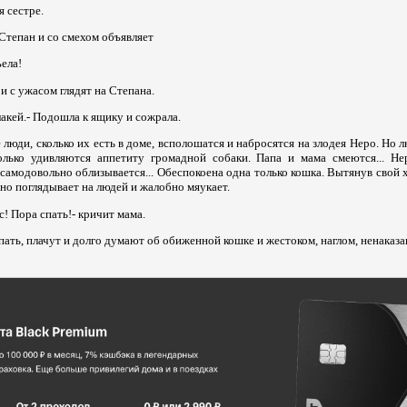
я сестре.
 Степан и со смехом объявляет
ъела!
и с ужасом глядят на Степана.
я лакей.- Подошла к ящику и сожрала.
е люди, сколько их есть в доме, всполошатся и набросятся на злодея Неро. Но 
олько удивляются аппетиту громадной собаки. Папа и мама смеются... Не
самодовольно облизывается... Обеспокоена одна только кошка. Вытянув свой х
но поглядывает на людей и жалобно мяукает.
с! Пора спать!- кричит мама.
пать, плачут и долго думают об обиженной кошке и жестоком, наглом, ненаказ