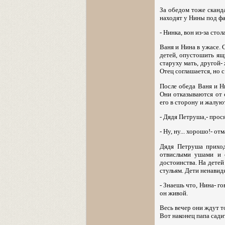
За обедом тоже сканд
находят у Нины под фа
- Нинка, вон из-за сто
Ваня и Нина в ужасе. 
детей, опустошить ящ
старуху мать, другой- 
Отец соглашается, но с
После обеда Ваня и Н
Они отказываются от 
его в сторону и жалуют
- Дядя Петруша,- прос
- Ну, ну... хорошо!- от
Дядя Петруша приход
отвислыми ушами и с
достоинства. На детей
стульям. Дети ненавид
- Знаешь что, Нина- г
он живой.
Весь вечер они ждут то
Вот наконец папа садит