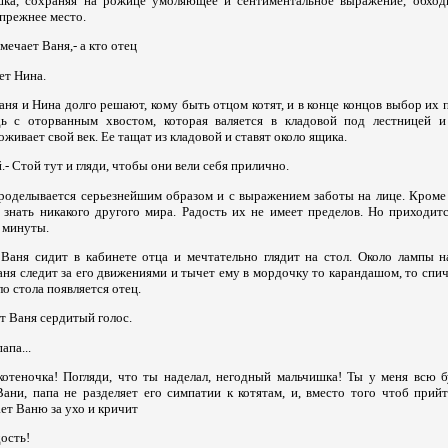
ка, сохраняя на рожице умоляющее и сентиментальное выражение, обходи
 прежнее место.
амечает Ваня,- а кто отец
яет Нина.
 Ваня и Нина долго решают, кому быть отцом котят, и в конце концов выбор их
ь с оторванным хвостом, которая валяется в кладовой под лестницей и
ивает свой век. Ее тащат из кладовой и ставят около ящика.
й.- Стой тут и гляди, чтобы они вели себя прилично.
проделывается серьезнейшим образом и с выражением заботы на лице. Кроме 
 знать никакого другого мира. Радость их не имеет пределов. Но приходит
 минуты.
аня сидит в кабинете отца и мечтательно глядит на стол. Около лампы н
аня следит за его движениями и тычет ему в мордочку то карандашом, то спичк
о стола появляется отец.
ит Ваня сердитый голос.
апа...
котеночка! Погляди, что ты наделал, негодный мальчишка! Ты у меня всю б
ани, папа не разделяет его симпатии к котятам, и, вместо того чтоб прий
ает Ваню за ухо и кричит
дость!