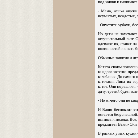
под кошки и начинают 
- Мама, кошка ощенил
неумытых, неодетых, с
- Опустите рубахи, бес
Но дети не замечают 
оглушительный визг. 
одевают их, ставят на
повинностей и опять б
Обычные занятия и игр
Котята своим появлени
каждого котенка предл
колебания. До самого о
котятами. Лица их се
котят. Они порешили, 
дачу, третий будет жит
- Но отчего они не гля
И Ваню беспокоит это
остается безуспешной.
им мяса и молока. Все
предлагает Ваня.- Они 
В разных углах кухни 