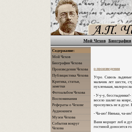
Мой Чехов
Биография
Содержание:
Мой Чехов
Биография Чехова
о произведении
Произведения Чехова
Публицистика Чехова
Утро. Сквозь льдяные
Критика, статьи,
мальчик лет шести, ст
заметки
пухленькая, малоросла
Фотоальбом Чехова
- У-у-у, бесстыдники!
Воспоминания
весело шалят на ковре
проснулись не в духе. 
Рефераты о Чехове
Аудиокниги
- Ча-аю! Нянька, ча-аю
Музеи Чехова
Ваня морщит лоб и дум
События вокруг
гостиной доносится г
Чехова