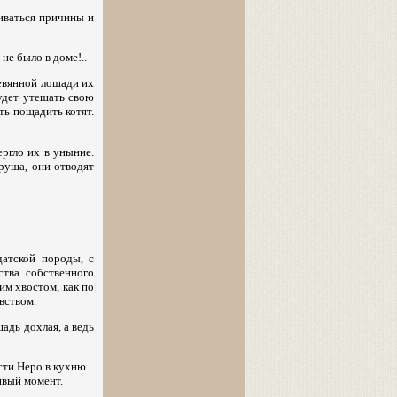
иваться причины и
не было в доме!..
ревянной лошади их
будет утешать свою
ять пощадить котят.
ргло их в уныние.
руша, они отводят
атской породы, с
тва собственного
им хвостом, как по
вством.
адь дохлая, а ведь
ти Неро в кухню...
ливый момент.