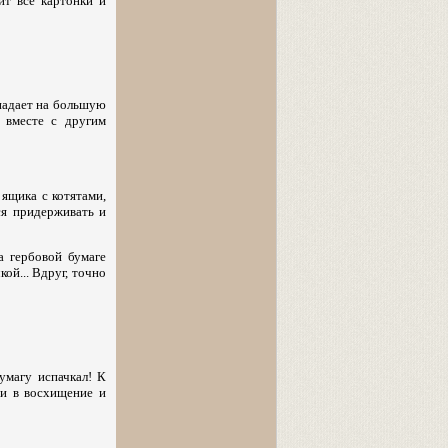
т все картонки и
 падает на большую
 вместе с другим
ящика с котятами,
ся придерживать и
а гербовой бумаге
ой... Вдруг, точно
умагу испачкал! К
ти в восхищение и