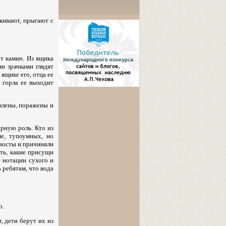
икивают, прыгают с
ит камин. Из ящика
и зрачками глядят
 ящике его, отца ее
з горла ее выходит
ивлены, поражены и
рную роль. Кто из
е, тупоумных, но
хвосты и причиняли
ть, какие присущи
 нотации сухого и
 ребятам, что вода
о.
, дети берут их из