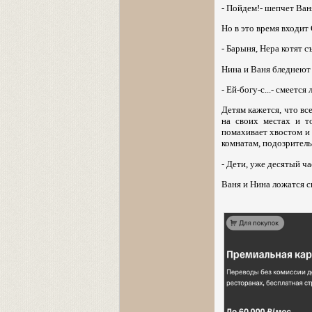
- Пойдем!- шепчет Ван
Но в это время входит
- Барыня, Нера котят с
Нина и Ваня бледнеют 
- Ей-богу-с...- смеетс
Детям кажется, что вс
на своих местах и т
помахивает хвостом и 
комнатам, подозритель
- Дети, уже десятый ча
Ваня и Нина ложатся с