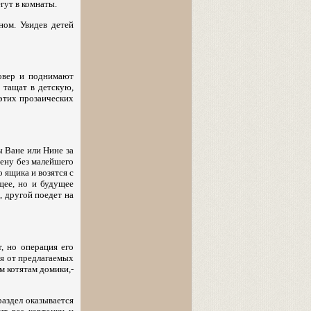
гут в комнаты.
ном. Увидев детей
ковер и поднимают
 тащат в детскую,
 этих прозаических
ы Ване или Нине за
мену без малейшего
 ящика и возятся с
щее, но и будущее
, другой поедет на
, но операция его
ся от предлагаемых
м котятам домики,-
раздел оказывается