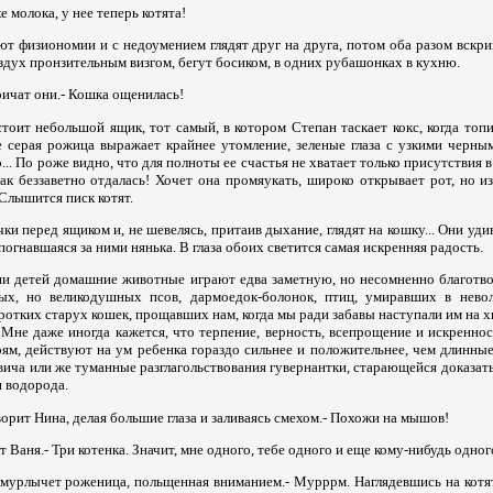
е молока, у нее теперь котята!
ют физиономии и с недоумением глядят друг на друга, потом оба разом вскр
оздух пронзительным визгом, бегут босиком, в одних рубашонках в кухню.
ричат они.- Кошка ощенилась!
тоит небольшой ящик, тот самый, в котором Степан таскает кокс, когда топ
е серая рожица выражает крайнее утомление, зеленые глаза с узкими черным
.. По роже видно, что для полноты ее счастья не хватает только присутствия в
ак беззаветно отдалась! Хочет она промяукать, широко открывает рот, но и
 Слышится писк котят.
чки перед ящиком и, не шевелясь, притаив дыхание, глядят на кошку... Они уд
погнавшаяся за ними нянька. В глаза обоих светится самая искренняя радость.
ни детей домашние животные играют едва заметную, но несомненно благотво
ых, но великодушных псов, дармоедок-болонок, птиц, умиравших в невол
отких старух кошек, прощавших нам, когда мы ради забавы наступали им на 
Мне даже иногда кажется, что терпение, верность, всепрощение и искреннос
м, действуют на ум ребенка гораздо сильнее и положительнее, чем длинные
ича или же туманные разглагольствования гувернантки, старающейся доказать
и водорода.
оворит Нина, делая большие глаза и заливаясь смехом.- Похожи на мышов!
тает Ваня.- Три котенка. Значит, мне одного, тебе одного и еще кому-нибудь одног
- мурлычет роженица, польщенная вниманием.- Мурррм. Наглядевшись на котят