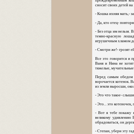
преждевременным кош
сносит своих детей на
- Кошка ихняя мать,- з
- Да, кто отец- повтор
- Без отца им нельзя.
темно-красную лошад
игрушечным хламом дож
- Смотри же!- грозят е
Все это говорится и 
Ваня и Нина не хотят
тяжелые, мучительные
Перед самым обедом В
ворочается котенок. В
из земли выросши, окол
- Это что такое- слыш
- Это... это котеночек, п
- Вот я тебе покажу 
великому удивлению В
обрадоваться, он дерг
- Степан, убери эту га