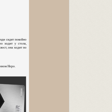
люди сидят покойно
ро ходит у стола,
вост, она ходит по
анном Неро.