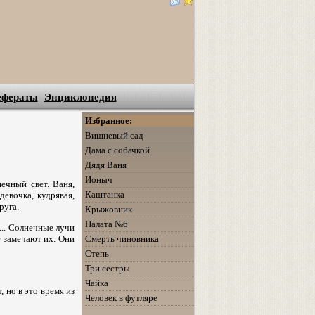
ефераты
Энциклопедия
Избранное:
Вишневый сад
Дама с собачкой
Дядя Ваня
Ионыч
ечный свет. Ваня,
Каштанка
девочка, кудрявая,
руга.
Крыжовник
Палата №6
... Солнечные лучи
е замечают их. Они
Смерть чиновника
Степь
Три сестры
Чайка
 но в это время из
Человек в футляре