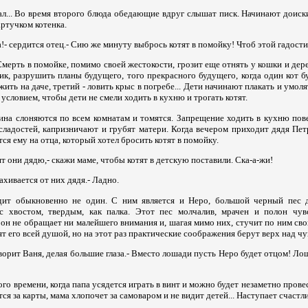
ал... Во время второго блюда обедающие вдруг слышат писк. Начинают доиск
ртучком котенка.
ла!- сердится отец.- Сию же минуту выбрось котят в помойку! Чтоб этой гадости 
Смерть в помойке, помимо своей жестокости, грозит еще отнять у кошки и де
ик, разрушить планы будущего, того прекрасного будущего, когда один кот 
жить на даче, третий - ловить крыс в погребе... Дети начинают плакать и умол
 условием, чтобы дети не смели ходить в кухню и трогать котят.
ина слоняются по всем комнатам и томятся. Запрещение ходить в кухню пове
сладостей, капризничают и грубят матери. Когда вечером приходит дядя Пет
ся ему на отца, который хотел бросить котят в помойку.
ят они дядю,- скажи маме, чтобы котят в детскую поставили. Ска-а-жи!
махивается от них дядя.- Ладно.
ит обыкновенно не один. С ним является и Неро, большой черный пес д
 хвостом, твердым, как палка. Этот пес молчалив, мрачен и полон чувс
 он не обращает ни малейшего внимания и, шагая мимо них, стучит по ним сво
ят его всей душой, но на этот раз практические соображения берут верх над чу
оворит Ваня, делая большие глаза.- Вместо лошади пусть Неро будет отцом! Лош
го времени, когда папа усядется играть в винт и можно будет незаметно провес
ся за карты, мама хлопочет за самоваром и не видит детей... Наступает счаст