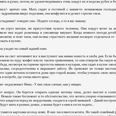
мять в руках, потом, не удовлетворившись этим, кладут их в подолы рубах и бе
ась!- кричат они. Мать сидит в гостиной с каким-то незнакомым господи
 задранными вверх подолами, она конфузится и делает строгие глаза.
стыдники!- говорит она.- Подите отсюда, а то я вас накажу.
ни угроз матери, ни присутствия чужого человека. Они кладут котят на 
Около них ходит роженица и умоляюще мяукает. Когда немного погодя детей
 молитву и поят чаем, они полны страстного желания поскорее отделаться от
ежать в кухню.
ы уходят на самый задний план.
ем на свет затемняют все и выступают как живая новость и злоба дня. Если б
ожили по пуду конфет или по тысяче гривенников, то они отвергли бы такую 
беда, несмотря на горячие протесты няньки и кухарки, они сидят в кухне около
рьезны, сосредоточенны и выражают заботу. Их тревожит не только настоя
что один котенок останется дома при старой кошке, чтобы утешать свою мать
ь в погребе, где очень много крыс.
дят- недоумевает Нина.- У них глаза слепые, как у нищих.
т вопрос. Он берется открыть одному котенку глаза, долго пыхтит и сопит
 Немало также беспокоит и то обстоятельство, что котята упорно отказывают
, что кладется перед их мордочками, съедается серой мамашей. - Давай построи
будут жить в разных домах, а кошка будет к ним в гости ходить...
ставятся картонки из-под шляп. В них поселяются котята. Но такой семейный 