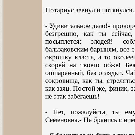
Нотариус зевнул и потянулся.
- Удивительное дело!- проворч
безгрешно, как ты сейчас
посыплется: злодей! соб
бальзаковским барыням, все с 
окрошку класть, а то околее
скорей на твоего обже! Бе
ошпаренный, без оглядки. Чай
сокровища, как ты, стрелять
как заяц. Постой же, финик, 
не этак забегаешь!
- Нет, пожалуйста, ты ем
Семеновна.- Не бранись с ним