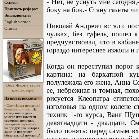
- Нет, не уснуть мне сегодня
Ссылки
боку на бок.- Стану газеты чи
Прислать реферат
Энциклопедия
English version
Николай Андреич встал с пост
Статьи
чулках, без туфель, пошел к
предчувствовал, что в кабин
гораздо интереснее изжоги и г
Когда он переступил порог к
картина: на бархатной ку
полулежала его жена, Анна Се
Весь Чехов у вас на
ее, небрежная и томная, пох
компьютере!
рисуется Клеопатра египетс
На правах рекламы:
изголовья на одном колене с
•
Сертификат пожарной
безопасности на:
. На
техник 1-го курса, Ваня Щуп
сегодняшний день
многие изготовители
стремятся получить
девятнадцати - двадцати. С
пожарный сертификат
на продукцию, которая
было понять: перед самым в
даже не подлежит
обязательной пожарной
слились в продолжительный, 