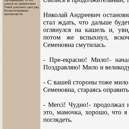
сертификации. И это
совсем не удивительно.
Такой документ дает ряд
беспроигрышных
Николай Андреевич остановил
преимуществ.
стал ждать, что дальше буде
оглянулся на кашель и, уви
потом же вспыхнул, вско
Семеновна смутилась.
- Пре-екрасно! Мило!- нача
Поздравляю! Мило и великод
- С вашей стороны тоже мило
Семеновна, стараясь оправить
- Merci! Чудно!- продолжал 
это, мамочка, хорошо, что я
поглядеть.