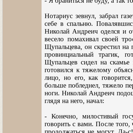
- Я браниться не буду, а так т
Нотариус зевнул, забрал газ
себе в спальню. Повалявшис
Николай Андреич оделся и от
весело помахивал своей трос
Щупальцева, он скрестил на 
провинциальный трагик, го
Щупальцев сидел на скамье 
готовился к тяжелому объясн
лицо, но его, как говорится
больше побледнел, тяжело пе
ноги. Николай Андреич подош
глядя на него, начал:
- Конечно, милостивый гос
говорить с вами. После того
продолжаться не могут. Да-с