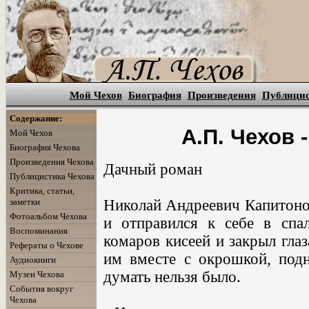
Мой Чехов
Биография
Произведения
Публици
Содержание:
А.П. Чехов 
Мой Чехов
Биография Чехова
Произведения Чехова
Дачный роман
Публицистика Чехова
Критика, статьи,
заметки
Николай Андреевич Капитонов
Фотоальбом Чехова
и отправился к себе в спа
Воспоминания
комаров кисеей и закрыл глаз
Рефераты о Чехове
им вместе с окрошкой, подн
Аудиокниги
думать нельзя было.
Музеи Чехова
События вокруг
Чехова