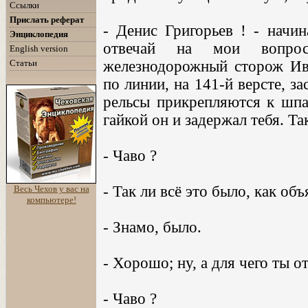
Ссылки
Прислать реферат
- Денис Григорьев ! - начин
Энциклопедия
отвечай на мои вопро
English version
Статьи
железнодорожный сторож Ив
по линии, на 141-й версте, за
рельсы прикрепляются к шпал
гайкой он и задержал тебя. Та
- Чаво ?
- Так ли всё это было, как об
Весь Чехов у вас на
компьютере!
- Знамо, было.
- Хорошо; ну, а для чего ты о
- Чаво ?