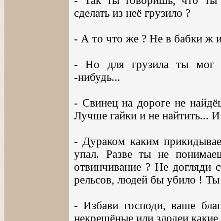
- Так ты говоришь, что ты 
сделать из неё грузило ?
- А то что же ? Не в бабки ж и
- Но для грузила ты мог в
-нибудь...
- Свинец на дороге не найдёш
Лучше гайки и не найтить... И
- Дураком каким прикидывает
упал. Разве ты не понимаеш
отвинчивание ? Не догляди с
рельсов, людей бы убило ! Ты
- Избави господи, ваше бла
некрещёные или злодеи какие 