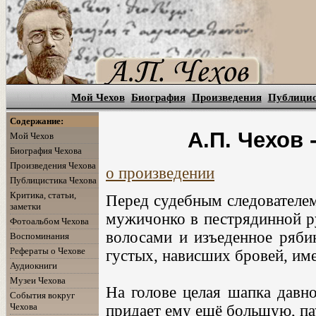
Мой Чехов
Биография
Произведения
Публици
Содержание:
А.П. Чехов
Мой Чехов
Биография Чехова
Произведения Чехова
о произведении
Публицистика Чехова
Критика, статьи,
Перед судебным следователем
заметки
мужичонко в пестрядинной ру
Фотоальбом Чехова
волосами и изъеденное рябин
Воспоминания
Рефераты о Чехове
густых, нависших бровей, им
Аудиокниги
Музеи Чехова
На голове целая шапка давно
События вокруг
Чехова
придает ему ещё большую, па