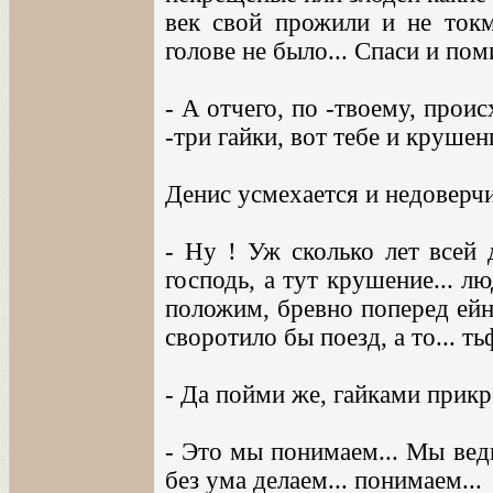
век свой прожили и не токм
голове не было... Спаси и поми
- А отчего, по -твоему, прои
-три гайки, вот тебе и крушен
Денис усмехается и недоверчи
- Ну ! Уж сколько лет всей 
господь, а тут крушение... лю
положим, бревно поперед ейн
своротило бы поезд, а то... тьф
- Да пойми же, гайками прикр
- Это мы понимаем... Мы ведь
без ума делаем... понимаем...