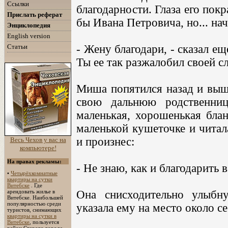
Ссылки
благодарности. Глаза его пок
Прислать реферат
бы Ивана Петровича, но... на
Энциклопедия
English version
Статьи
- Жену благодари, - сказал ещ
Ты ее так разжалобил своей сл
Миша попятился назад и выше
свою дальнюю родственниц
маленькая, хорошенькая блан
маленькой кушеточке и читал
и произнес:
Весь Чехов у вас на
компьютере!
На правах рекламы:
- Не знаю, как и благодарить в
•
Четырёхкомнатные
квартиры на сутки
Витебске
. Где
арендовать жилье в
Она снисходительно улыбн
Витебске. Наибольшей
популярностью среди
указала ему на место около с
туристов, снимающих
квартиры на сутки в
Витебске
, пользуется