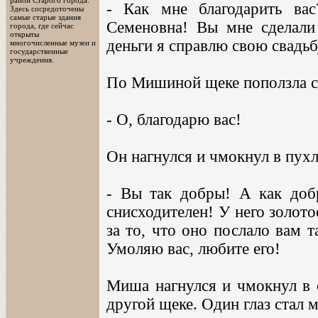
район Старого города.
- Как мне благодарить ва
Здесь сосредоточены
самые старые здания
Семеновна! Вы мне сделали 
города, где сейчас
открыты
деньги я справлю свою свадьб
многочисленные музеи и
государственные
учреждения.
По Мишиной щеке поползла сл
- О, благодарю вас!
Он нагнулся и чмокнул в пу
- Вы так добры! А как доб
снисходителен! У него золот
за то, что оно послало вам 
Умоляю вас, любите его!
Миша нагнулся и чмокнул в о
другой щеке. Один глаз стал 