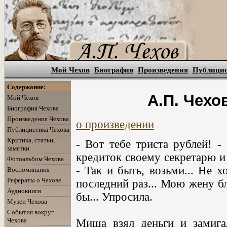
Мой Чехов
Биография
Произведения
Публици
Содержание:
А.П. Чехо
Мой Чехов
Биография Чехова
Произведения Чехова
о произведении
Публицистика Чехова
Критика, статьи,
- Вот тебе триста рублей! -
заметки
кредиток своему секретарю и
Фотоальбом Чехова
- Так и быть, возьми... Не хо
Воспоминания
Рефераты о Чехове
последний раз... Мою жену бл
Аудиокниги
бы... Упросила.
Музеи Чехова
События вокруг
Чехова
Миша взял деньги и замига