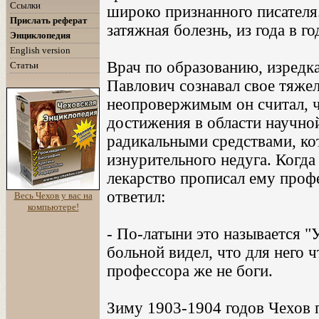
Ссылки
широко признанного писателя
Прислать реферат
затяжная болезнь, из года в г
Энциклопедия
English version
Врач по образованию, изредк
Статьи
Павлович сознавал свое тяже
неопровержимым он считал, ч
достижения в области научной
радикальными средствами, кот
изнурительного недуга. Когда 
лекарство прописал ему проф
ответил:
Весь Чехов у вас на
компьютере!
- По-латыни это называется "
больной видел, что для него ч
профессора же не боги.
Зиму 1903-1904 годов Чехов 