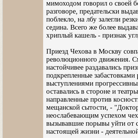
мимоходом говорил о своей бо
разговоре, предательски выда
поблекло, на лбу залегли рез
седина. Всего же более выдав
хриплый кашель - признак угл
Приезд Чехова в Москву совп
революционного движения. См
настойчивее раздавались при
подкрепленные забастовками 
выступлениями прогрессивны
оставались в стороне и театр
направленные против косност
мещанской сытости, - "Докто
неослабевающим успехом чехо
вызывавшие порывы уйти от с
настоящей жизни - деятельной