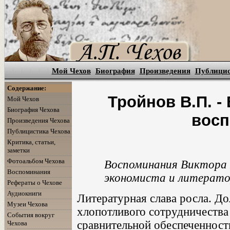
Мой Чехов
Биография
Произведения
Публици
Содержание:
Тройнов В.П. -
Мой Чехов
Биография Чехова
восп
Произведения Чехова
Публицистика Чехова
Критика, статьи,
заметки
Фотоальбом Чехова
Воспоминания Виктора 
Воспоминания
экономиста и литератор
Рефераты о Чехове
Аудиокниги
Литературная слава росла. Д
Музеи Чехова
хлопотливого сотрудничества
События вокруг
сравнительной обеспеченнос
Чехова