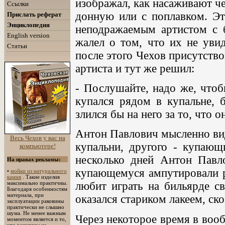
изображал, как насаживают ч
Ссылки
донную или с поплавком. Эт
Прислать реферат
Энциклопедия
неподражаемым артистом с 
English version
жалел о том, что их не увид
Статьи
после этого Чехов присутство
артиста и тут же решил:
- Послушайте, надо же, чтоб
купался рядом в купальне, 
злился бы на него за то, что о
Антон Павлович мысленно вид
Весь Чехов у вас на
купальни, другого - купающи
компьютере!
несколько дней Антон Павл
На правах рекламы:
купающемуся ампутировали ру
•
мойки из натурального
камня
. Такие изделия
максимально практичны.
любит играть на бильярде с
Благодаря особенностям
материала, при
оказался стариком лакеем, с
эксплуатации раковины
практически не слышно
шума. Не менее важным
Через некоторое время в воо
моментом является и то,