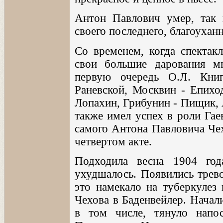
Антон Павлович умер, так 
своего последнего, благоухан
Со временем, когда спектак
свои большие дарования м
первую очередь О.Л. Кни
Раневской, Москвин - Епихо
Лопахин, Грибунин - Пищик, 
также имел успех в роли Гае
самого Антона Павловича Чех
четвертом акте.
Подходила весна 1904 год
ухудшалось. Появились трев
это намекало на туберкулез
Чехова в Баденвейлер. Начали
в том числе, тянуло напо