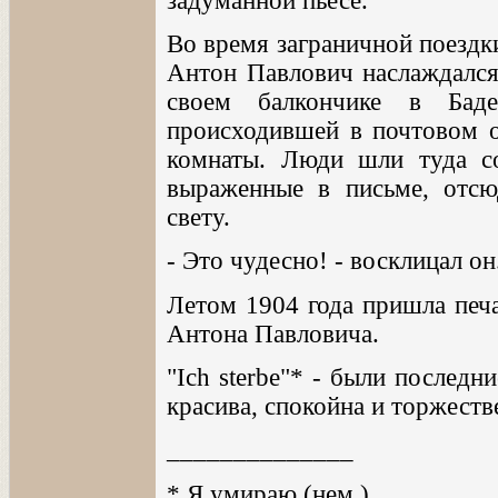
задуманной пьесе.
Во время заграничной поездк
Антон Павлович наслаждался
своем балкончике в Баде
происходившей в почтовом о
комнаты. Люди шли туда со
выраженные в письме, отсю
свету.
- Это чудесно! - восклицал он.
Летом 1904 года пришла печа
Антона Павловича.
"Ich sterbe"* - были послед
красива, спокойна и торжеств
______________
* Я умираю (нем.).