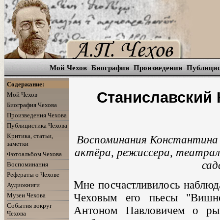
Мой Чехов
Биография
Произведения
Публици
Содержание:
Станиславский 
Мой Чехов
Биография Чехова
Произведения Чехова
Публицистика Чехова
Критика, статьи,
Воспоминания Константина С
заметки
актёра, режиссера, театрал
Фотоальбом Чехова
сад
Воспоминания
Рефераты о Чехове
Мне посчастливилось наблюда
Аудиокниги
Чеховым его пьесы "Вишне
Музеи Чехова
События вокруг
Антоном Павловичем о ры
Чехова