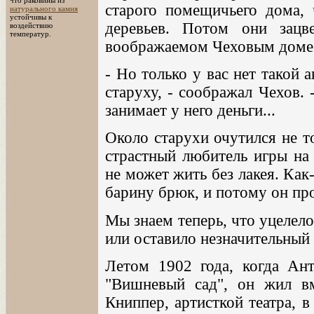
что раковины из
старого помещичьего дома, 
натурального камня
устойчивы к
деревьев. Потом они зацв
воздействию
температур.
воображаемом Чеховым доме 
- Но только у вас нет такой
старуху, - соображал Чехов. 
занимает у него деньги...
Около старухи очутился не то
страстный любитель игры на 
не может жить без лакея. Как
барину брюк, и потому он про
Мы знаем теперь, что уцелело 
или оставило незначительный 
Летом 1902 года, когда Ант
"Вишневый сад", он жил вм
Книппер, артисткой театра, 