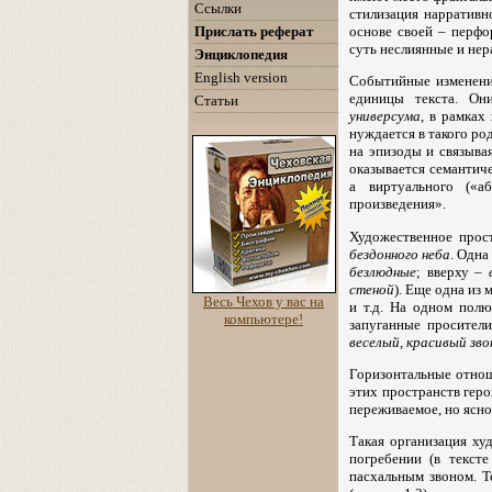
Ссылки
стилизация нарративн
Прислать реферат
основе своей – перф
суть неслиянные и нер
Энциклопедия
English version
Событийные изменения
единицы текста. О
Статьи
универсума
, в рамках
нуждается в такого ро
на эпизоды и связыва
оказывается семантиче
а виртуального («а
произведения».
Художественное прос
бездонного неба
. Одна
безлюдные
; вверху –
стеной
). Еще одна из
Весь Чехов у вас на
и т.д. На одном пол
компьютере!
запуганные просител
веселый, красивый зво
Горизонтальные отно
этих пространств геро
переживаемое, но ясно
Такая организация ху
погребении (в текст
пасхальным звоном. Т