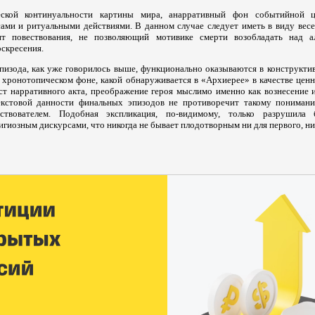
ской континуальности картины мира, анарративный фон событийной 
ами и ритуальными действиями. В данном случае следует иметь в виду весе
ит повествования, не позволяющий мотивике смерти возобладать над а
оскресения.
пизода, как уже говорилось выше, функционально оказываются в конструкти
 хронотопическом фоне, какой обнаруживается в «Архиерее» в качестве ценн
ст нарративного акта, преображение героя мыслимо именно как вознесение и
екстовой данности финальных эпизодов не противоречит такому понимани
ествователем. Подобная экспликация, по-видимому, только разрушил
гиозным дискурсами, что никогда не бывает плодотворным ни для первого, ни 