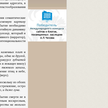
нание адресата, в
текстообразования
ния семантические
ременную картину
обытие необходимо
обытийную динамику
угозор
, который и
ивного (нарратор),
нтенциональности
:
каменных плит
и
ы, одна за другой,
 ракурсе
зубчатой
х и лежащее внизу)
и
тяжкого запаха
,
пение птиц в небе,
(верх).
оскольку из обоих
устремление, остро
бо, и даже луна
.
бытия смерти не в
ртным воскресным,
кресты на могилах