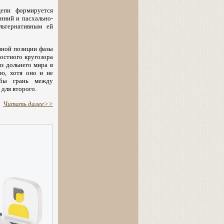
цепи формируется
нний и пасхально-
льтернативным ей
вной позиции фазы
остного кругозора
з дольнего мира в
ю, хотя оно и не
а бы грань между
для второго.
Читать далее>>