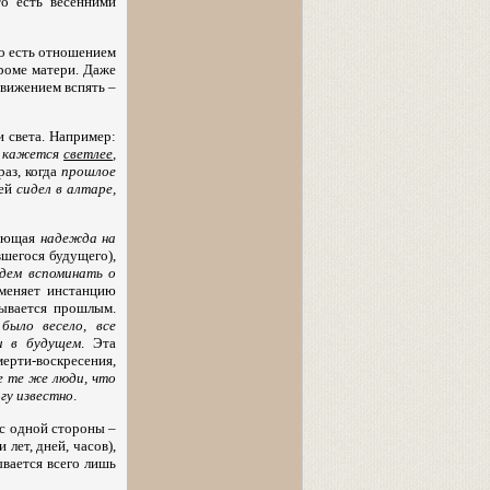
то есть весенними
о есть отношением
кроме матери. Даже
движением вспять –
и света. Например:
е
кажется
светлее
,
раз, когда
прошлое
рей
сидел в алтаре,
нующая
надежда на
вшегося будущего),
дем вспоминать о
тменяет инстанцию
ывается прошлым.
:
было весело, все
и в будущем
. Эта
ерти-воскресения,
се те же люди, что
огу известно
.
с одной стороны –
лет, дней, часов),
ывается всего лишь