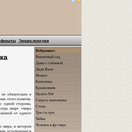
ефераты
Энциклопедия
Избранное:
ка
Вишневый сад
Дама с собачкой
Дядя Ваня
Ионыч
Каштанка
Крыжовник
Палата №6
 не обязательно в
нии этого понятия.
Смерть чиновника
 с одной стороны,
Степь
сегда шире «мира
Три сестры
вленной от одного
Чайка
Человек в футляре
и мира, в котором
ние детализация) и