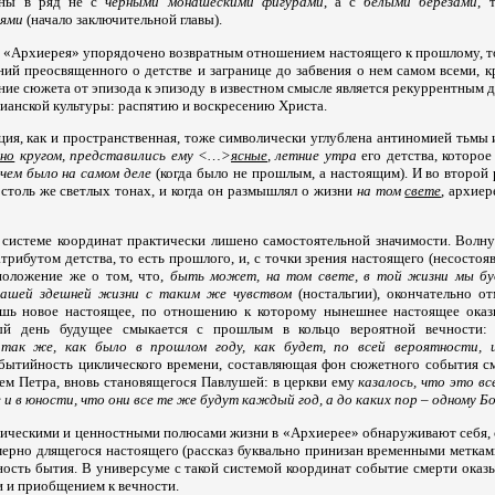
лены в ряд не с
черными монашескими фигурами
, а с
белыми березами
, 
ьями
(начало заключительной главы).
 «Архиерея» упорядочено возвратным отношением настоящего к прошлому, т
ний преосвященного о детстве и загранице до забвения о нем самом всеми, 
ие сюжета от эпизода к эпизоду в известном смысле является рекуррентным 
ианской культуры: распятию и воскресению Христа.
ия, как и пространственная, тоже символически углублена антиномией тьмы 
но
кругом, представились ему <…>
ясные
, летние утра
его детства, которо
 чем было на самом деле
(когда было не прошлым, а настоящим). И во второй 
столь же светлых тонах, и когда он размышлял о жизни
на том
свете
, архие
 системе координат практически лишено самостоятельной значимости. Вол
трибутом детства, то есть прошлого, и, с точки зрения настоящего (несостоя
положение же о том, что,
быть может, на том свете, в той жизни мы бу
нашей здешней жизни с таким же чувством
(ностальгии), окончательно о
ишь новое настоящее, по отношению к которому нынешнее настоящее оказ
ный день будущее смыкается с прошлым в кольцо вероятной вечности
 так же, как было в прошлом году, как будет, по всей вероятности, 
бытийность циклического времени, составляющая фон сюжетного события см
ем Петра, вновь становящегося Павлушей: в церкви ему
казалось, что это в
 и в юности, что они все те же будут каждый год, а до каких пор – одному Б
ческими и ценностными полюсами жизни в «Архиерее» обнаруживают себя, 
ерно длящегося настоящего (рассказ буквально принизан временными метками 
ность бытия. В универсуме с такой системой координат событие смерти оказ
и и приобщением к вечности.