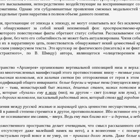
ого высказывания, непосредственно воздействующие на воспринимающее соз
ормативны. Однако эти субдоминантные проявления смежных модальностей 
аздельные грани нарратива в полном объеме данного понятия.
, протекающие от эпизода к эпизоду, не могут охватывать все без исключе
ни обнаруживают за собой некий неизменный фон:
пространственно-в
 которого повествуемые факты обретают статус события. Рассказываемое с
да фоне, без чего его событийность не может быть актуализирована. Членя с
я их в нарративную цепь, повествователь обнаруживает некий
ценностный кр
ским универсумом текста. Это кругозор не фактического (писатель) и не фикт
бстрактного», по В. Шмиду) автора, являющегося «олицетворением и
транство «Архиерея» организовано вертикальной оппозицией низа и верха
 из многочисленных манифестаций этого противостояния: внизу –
темные улиц
высокая колокольня, вся залитая светом
(но отгороженная от героя в этом
 модификаций общего инварианта:
белые березы и черные тени
(тянущееся ввер
юсе – тьма, монастырский быт
жалких, дешевых ставен, низких потолков
и, которые
«бухали» ему
в ноги
(низ); на другом – свет (солнце или луна), 
н дорогих колоколов
, пасхальный
радостный звон
, который
стоял
над
городом
шения между
русской жизнью
и
заграницей
здесь ценностно несущественны, п
й в равной степени стремится в другое, противоположное. Ибо истинное его 
 не осознаваемое им самим, – вверх. Ведь ему
так близко все – и деревья, и не
дожественного пространства делает очевидным, что смысл рассказанного со
е отсутствует даже малейший намек на него), а в вознесении – с посме
екстуально герой вовсе и не умер, он –
приказал долго жить
. Даже
белые 