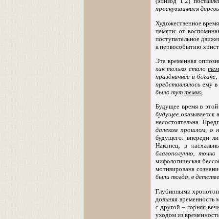
(эпизод 1.2) постав
проснувшимися дерев
Художественное время
памяти: от воспомина
поступательное движен
к первособытию христ
Эта временная оппозиц
как только стало
тем
праздничнее и богаче,
представлялось
ему в 
было тут
темно
.
Будущее время в этой
будущее
оказывается а
несостоятельна. Пред
далеком прошлом, о 
будущего: впереди л
Наконец, в пасхаль
благополучно, точно
мифологическая бессо
мотивирована сознани
были тогда, в детстве
Глубинными хронотопи
дольняя временность м
с другой – горняя веч
уходом из временност