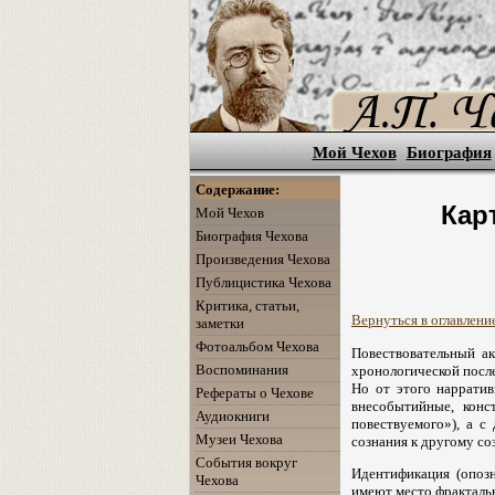
Мой Чехов
Биография
Содержание:
Кар
Мой Чехов
Биография Чехова
Произведения Чехова
Публицистика Чехова
Критика, статьи,
Вернуться в оглавлени
заметки
Фотоальбом Чехова
Повествовательный ак
Воспоминания
хронологической после
Но от этого нарратив
Рефераты о Чехове
внесобытийные, конс
Аудиокниги
повествуемого»), а с
Музеи Чехова
сознания к другому со
События вокруг
Идентификация (опозн
Чехова
имеют место фрактальн