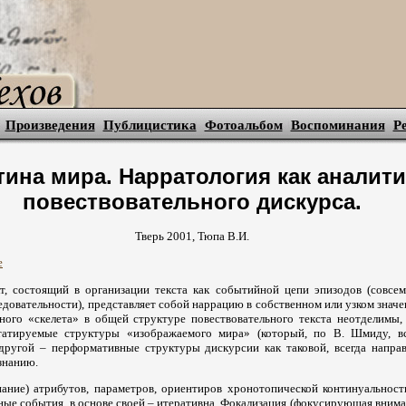
Произведения
Публицистика
Фотоальбом
Воспоминания
Р
тина мира. Нарратология как аналити
повествовательного дискурса.
Тверь 2001, Тюпа В.И.
е
т, состоящий в организации текста как событийной цепи эпизодов (совсем
довательности), представляет собой наррацию в собственном или узком значе
ного «скелета» в общей структуре повествовательного текста неотделимы,
татируемые структуры «изображаемого мира» (который, по В. Шмиду, в
 другой – перформативные структуры дискурсии как таковой, всегда напра
знанию.
ание) атрибутов, параметров, ориентиров хронотопической континуальност
ые события, в основе своей – итеративна. Фокализация (фокусирующая внима