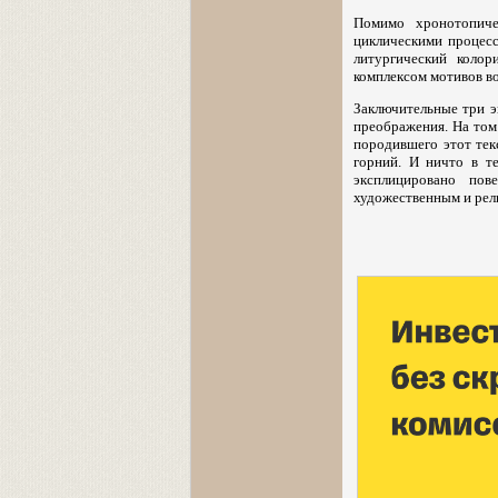
Помимо хронотопиче
циклическими процесс
литургический колор
комплексом мотивов в
Заключительные три э
преображения. На том
породившего этот тек
горний. И ничто в т
эксплицировано пов
художественным и рели