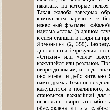
наказать, на которые нельз
Такая жалоба заведомо обре
комическом варианте ее бе
известный фрагмент «Жалобн
идиома «слова (в данном слу
к сией станцыи и глядя на пр
Ярмонкин» (2, 358). Безрезу
дополняется безрезультатнос
«Стихия» или «сила» выст
кажущейся или реальной. Пре
непреодолимым, и тогда сюже
оно может и действительно б
нами драма. Тема непреодол
кажущегося и подлинного, з
становится важнейшей для п
позволяет говорить о слабост
обусловлена ли эта слабос