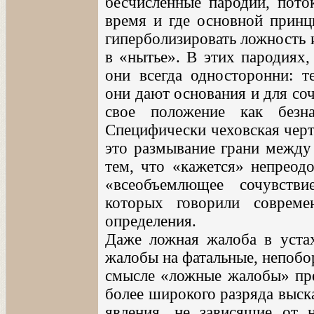
бесчисленные пародии, пото
время и где основной принц
гиперболизировать ложность 
в «нытье». В этих пародиях,
они всегда односторонни: т
они дают основания и для со
свое положение как безн
Специфически чеховская черт
это размывание грани между
тем, что «кажется» непреод
«всеобъемлющее сочувств
которых говорили соврем
определения.
Даже ложная жалоба в уста
жалобы на фатальные, непобо
смысле «ложные жалобы» пре
более широкого разряда выск
явления, не зависящие от н