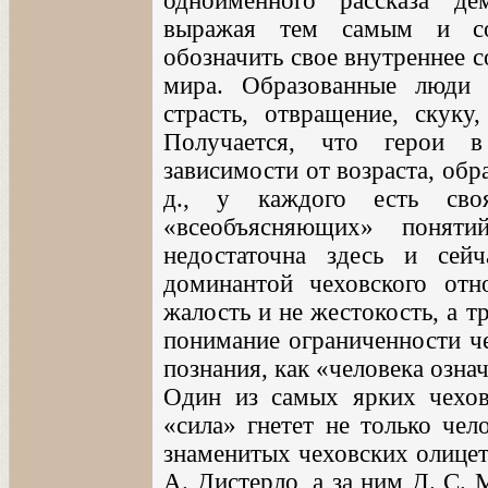
одноименного рассказа де
выражая тем самым и соб
обозначить свое внутреннее 
мира. Образованные люди
страсть, отвращение, скуку
Получается, что герои в
зависимости от возраста, обра
д., у каждого есть сво
«всеобъясняющих» поняти
недостаточна здесь и сей
доминантой чеховского отн
жалость и не жестокость, а т
понимание ограниченности че
познания, как «человека озна
Один из самых ярких чехов
«сила» гнетет не только чел
знаменитых чеховских олицет
А. Дистерло, а за ним Д. С.