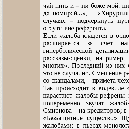
чай пить и – ни боже мой, ни
да помирай...», – «Хирургия
случаях – подчеркнуть пус
отсутствие референта.
Если жалоба кладется в осно
расширяется за счет наг
гиперболической детализац
рассказы-сценки, например
многих». Последний из них 
это не случайно. Смешение 
со скандалами, – примета че
Так происходит в водевиле 
нарастают жалобы-рефрены г
попеременно звучат жало
Смирнова – на кредиторов; в
«Беззащитное существо» Щ
жалобами; в пьесах-монолог