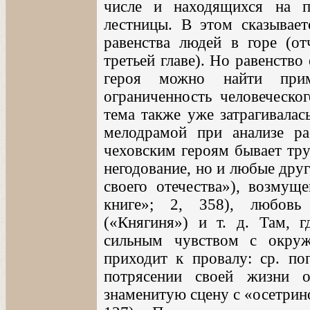
числе и находящихся на п
лестницы. В этом сказывае
равенства людей в горе (о
третьей главе). Но равенство
героя можно найти прим
ограниченность человеческо
тема также уже затрагивалас
мелодрамой при анализе ра
чеховским героям бывает тру
негодование, но и любые дру
своего отечества»), возмущ
книге»; 2, 358), любовь
(«Княгиня») и т. д. Там, г
сильным чувством с окру
приходит к провалу: ср. по
потрясении своей жизни 
знаменитую сцену с «осетрин