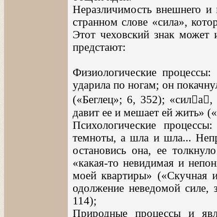
Неразличимость внешнего и в
странном слове «сила», кото
Этот чеховский знак может 
предстают:
Физиологические процессы: 
ударила по ногам; он покачну
(«Беглец»; 6, 352); «сила
давит ее и мешает ей жить» («
Психологические процессы:
темноты, а шла и шла... Непр
остановись она, ее толкнуло
«какая-то невидимая и непон
моей квартиры» («Скучная ис
одолжение неведомой силе, 
114);
Природные процессы и явле