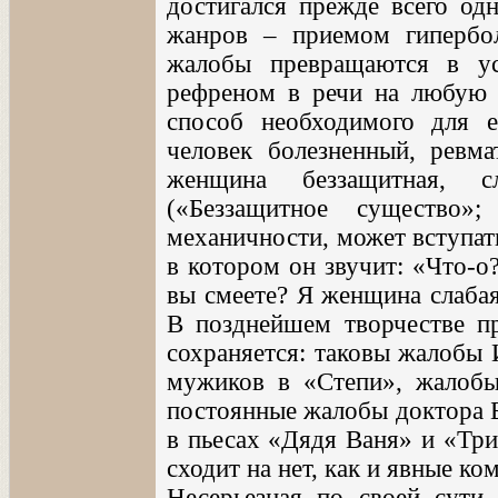
достигался прежде всего од
жанров – приемом гипербол
жалобы превращаются в ус
рефреном в речи на любую т
способ необходимого для е
человек болезненный, ревмат
женщина беззащитная, с
(«Беззащитное существо»
механичности, может вступат
в котором он звучит: «Что-о
вы смеете? Я женщина слабая,
В позднейшем творчестве п
сохраняется: таковы жалобы 
мужиков в «Степи», жалобы 
постоянные жалобы доктора Б
в пьесах «Дядя Ваня» и «Три
сходит на нет, как и явные к
Несерьезная по своей сути