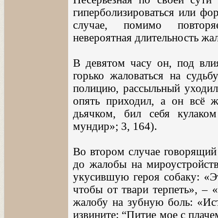
гиперболизироваться или фор
случае, помимо повторяе
невероятная длительность жа
В девятом часу он, под вли
горько жаловаться на судьб
полицию, рассыльный уходил 
опять приходил, а он всё ж
дьячком, бил себя кулако
мундир»; 3, 164).
Во втором случае говорящий
до жалобы на мироустройство
укусившую героя собаку: «Эт
чтобы от твари терпеть», – 
жалобу на зубную боль: «Ист
извините: “Питие мое с плаче