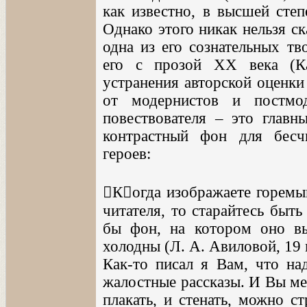
как известно, в высшей степ
Однако этого никак нельзя ск
одна из его сознательных тв
его с прозой XX века (К
устранения авторской оценки
от модернистов и постмод
повествователя – это главн
контрастный фон для бесч
героев:
Когда изображаете горемык
читателя, то старайтесь быт
бы фон, на котором оно выр
холодны (Л. А. Авиловой, 19 м
Как-то писал я Вам, что н
жалостные рассказы. И Вы ме
плакать, и стенать, можно с