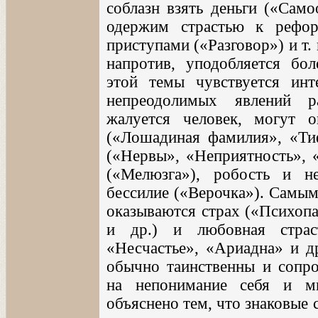
соблазн взять деньги («Само
одержим страстью к рефо
приступами («Разговор») и т. 
напротив, уподобляется бол
этой темы чувствуется инт
непреодолимых явлений р
жалуется человек, могут о
(«Лошадиная фамилия», «Тиф
(«Нервы», «Неприятность», «
(«Мелюзга»), робость и не
бессилие («Верочка»). Самы
оказываются страх («Психопа
и др.) и любовная страс
«Несчастье», «Ариадна» и др
обычно таинственны и сопр
на непонимание себя и м
объяснено тем, что знаковые