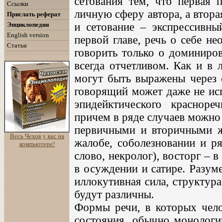
сетования тем, что первая 
Ссылки
личную сферу автора, а втора
Прислать реферат
Энциклопедия
и сетование – экспрессивн
English version
первой главе, речь о себе н
Статьи
говорить только о доминиров
всегда отчетливом. Как и в 
могут быть выражены через 
говорящий может даже не исп
эпидейктического красноре
причем в ряде случаев можно
первичными и вторичными жа
Весь Чехов у вас на
жалобе, соболезновании и р
компьютере!
слово, некролог), восторг – в
в осуждении и сатире. Разуме
иллокутивная сила, структур
будут различны.
Формы речи, в которых чело
состояния, обычно монологи