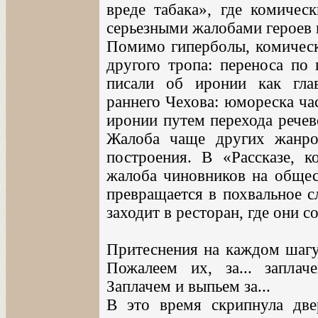
вреде табака», где комичес
серьезными жалобами героев н
Помимо гиперболы, комическ
другого тропа: переноса по
писали об иронии как гла
раннего Чехова: юмореска ча
иронии путем перехода речев
Жалоба чаще других жанров
построения. В «Рассказе, к
жалоба чиновников на общес
превращается в похвальное с
заходит в ресторан, где они с
Притеснения на каждом шагу.
Пожалеем их, за... заплаче
Заплачем и выпьем за...
В это время скрипнула две