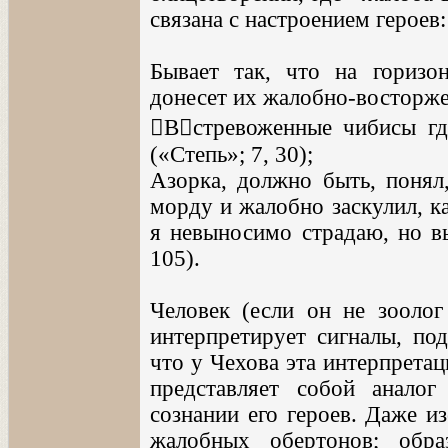
связана с настроением героев:
Бывает так, что на горизо
донесет их жалобно-восторжен
Встревоженные чибисы где
(«Степь»; 7, 30);
Азорка, должно быть, понял,
морду и жалобно заскулил, ка
я невыносимо страдаю, но вы
105).
Человек (если он не зоолог
интерпретирует сигналы, по
что у Чехова эта интерпрета
представляет собой анало
сознании его героев. Даже и
жалобных обертонов; образ