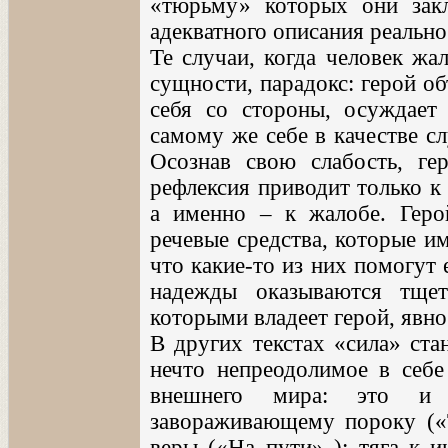
«тюрьму» которых они закл
адекватного описания реально
Те случаи, когда человек жал
сущности, парадокс: герой об
себя со стороны, осуждает 
самому же себе в качестве с
Осознав свою слабость, ге
рефлексия приводит только к
а именно – к жалобе. Геро
речевые средства, которые и
что какие-то из них помогут 
надежды оказываются тщет
которыми владеет герой, явно
В других текстах «сила» ста
нечто непреодолимое в себе
внешнего мира: это и
завораживающему пороку («Т
веры («На пути» ); тяга к и