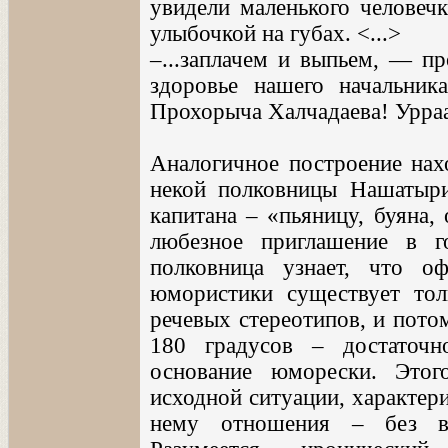
увидели маленького человеч
улыбочкой на губах. <...>
–...заплачем и выпьем, — пр
здоровье нашего начальника
Прохорыча Халчадаева! Уррааа
Аналогичное построение нах
некой полковницы Нашатыри
капитана – «пьяницу, буяна,
любезное приглашение в г
полковница узнает, что о
юмористики существует тол
речевых стереотипов, и пото
180 градусов – достаточн
основание юморески. Этог
исходной ситуации, характер
нему отношения – без вс