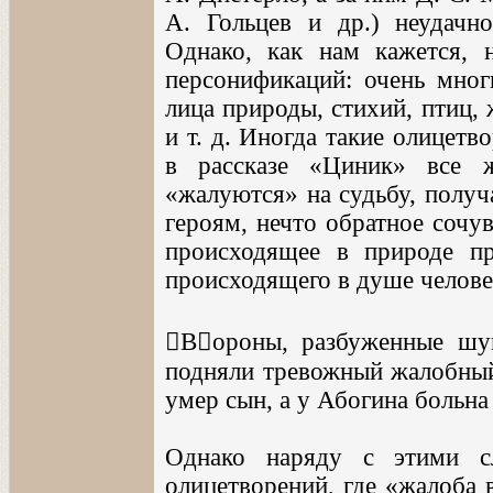
А. Гольцев и др.) неудачн
Однако, как нам кажется, 
персонификаций: очень мног
лица природы, стихий, птиц,
и т. д. Иногда такие олицет
в рассказе «Циник» все 
«жалуются» на судьбу, получ
героям, нечто обратное сочу
происходящее в природе п
происходящего в душе челове
Вороны, разбуженные шум
подняли тревожный жалобный 
умер сын, а у Абогина больна 
Однако наряду с этими с
олицетворений, где «жалоба 