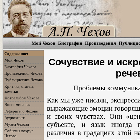
Мой Чехов
Биография
Произведения
Публици
Содержание:
Сочувствие и иск
Мой Чехов
Биография Чехова
рече
Произведения Чехова
Публицистика Чехова
Критика, статьи,
Проблемы коммуникац
заметки
Фотоальбом Чехова
Как мы уже писали, экспресс
Воспоминания
выражающие эмоции говорящег
Рефераты о Чехове
и своих чувствах. Они «цен
Аудиокниги
субъекте, и язык иногда п
Музеи Чехова
События вокруг
различия в градациях этой н
Чехова