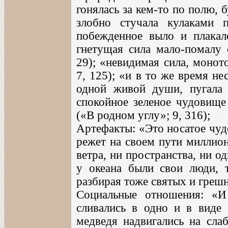
гонялась за кем-то по полю, 
злобно стучала кулаками 
побежденное выло и плакало
гнетущая сила мало-помалу с
29); «невидимая сила, монот
7, 125); «и в то же время не
одной живой души, пугала 
спокойное зеленое чудовище 
(«В родном углу»; 9, 316);
Артефакты: «Это носатое чудо
режет на своем пути миллион
ветра, ни пространства, ни о
у океана были свои люди, 
разбирая тоже святых и грешн
Социальные отношения: «
сливались в одно и в виде 
медведя надвигались на слаб