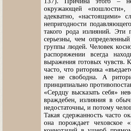
137). Причина этого – н
окружающей «пошлости», 
адекватно, «настоящими» с
непригодности подавляющег
такого рода излияний. Эти 
серьезны, чем определенный
группы людей. Человек косно
распоряжении всегда нахо
выражения готовых чувств. К
часто, что риторика «въедает
нее не свободна. А ритор
принципиально противопоста
«Сердцу высказать себя» не
враждебен, излияния в обыч
недостаточны, и потому чело
Такая сдержанность часто ок
она порождает чеховское «
коннотаций в ущерб прямом