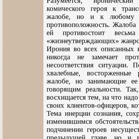
Разумеется, иронический
комического героя к тран
жалобе, но и к любому р
противоположность. Жалоба в
ей противостоит весьм
«жизнеутверждающих» жанро
Ирония во всех описанных в
никогда не замечает про
несоответствия ситуации. 
хвалебные, восторженные
жалобе, но занимающие ее
говорящим реальности. Так
восхищается тем, на что над
своих клиентов-офицеров, ко
Тема инерции сознания, сох
изменившимся обстоятельства
подчинении героев несущес
предыдущей главе, но и 