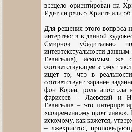
всецело ориентирован на Хр
Идет ли речь о Христе или о
Для решения этого вопроса н
интертекста в данной художес
Смирнов убедительно по
интертекстуальности данным 
Евангелие), искомым же с
соответствующее этому текст
ищет то, что в реальност
соответствует заранее задан
фон Корен, роль апостола и
фарисеев – Лаевский и Н
Евангелие – это интерпретир
«современному прочтению». П
искомому, как кажется, утве
– лжехристос, проповедующи