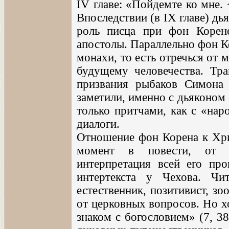
IV главе: «Пойдемте ко мне. 
Впоследствии (в IX главе) дь
роль писца при фон Корен
апостолы. Параллельно фон К
монахи, то есть отречься от
будущему человечества. Тра
призвания рыбаков Симона
заметили, именно с дьяконом
только притчами, как с «нар
диалоги.
Отношение фон Корена к Хри
момент в повести, от п
интерпретация всей его пр
интертекста у Чехова. Чи
естественник, позитивист, зо
от церковных вопросов. Но х
знаком с богословием» (7, 38