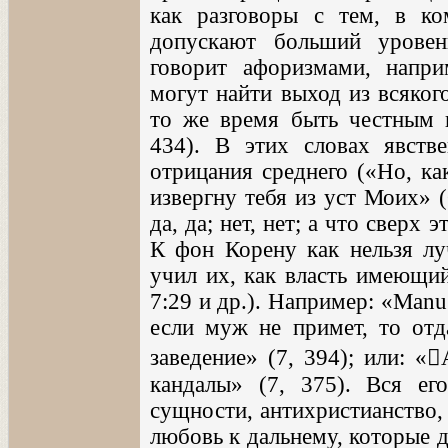
как разговоры с тем, в к
допускают больший уровен
говорит афоризмами, напр
могут найти выход из всякого
то же время быть честным 
434). В этих словах явстве
отрицания среднего («Но, как
извергну тебя из уст Моих» (
да, да; нет, нет; а что сверх 
К фон Корену как нельзя лу
учил их, как власть имеющий
7:29 и др.). Например: «Manu 
если муж не примет, то отда
заведение» (7, 394); или: «
кандалы» (7, 375). Вся ег
сущности, антихристианство,
любовь к дальнему, которые 