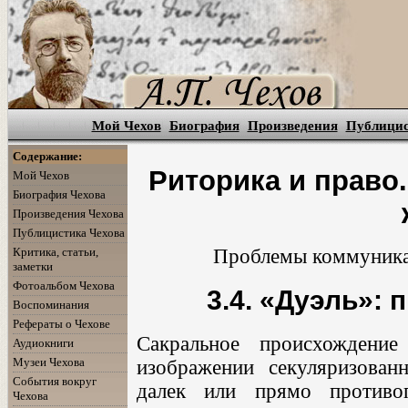
Мой Чехов
Биография
Произведения
Публици
Содержание:
Риторика и право
Мой Чехов
Биография Чехова
Произведения Чехова
Публицистика Чехова
Критика, статьи,
Проблемы коммуникац
заметки
Фотоальбом Чехова
3.4. «Дуэль»: 
Воспоминания
Рефераты о Чехове
Сакральное происхождени
Аудиокниги
Музеи Чехова
изображении секуляризован
События вокруг
далек или прямо противоп
Чехова