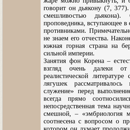
жаре можно привыкнуть, и 
говорит он дьякону (7, 377)
смешливостью дьякона)
проповедника, вступающее в 
противниками. Примечательн
не знаем его отчества. Нако
южная горная страна на бе
сильной империи.
Занятия фон Корена – естес
взгляд очень далеки от
реалистической литературе
лягушек рассматривалось 
служение» перед выполнени
всегда прямо соотносили
непосредственная тема научн
смешной, – «эмбриология 
соотнесена с вопросом о пр
котором он думает продолжи