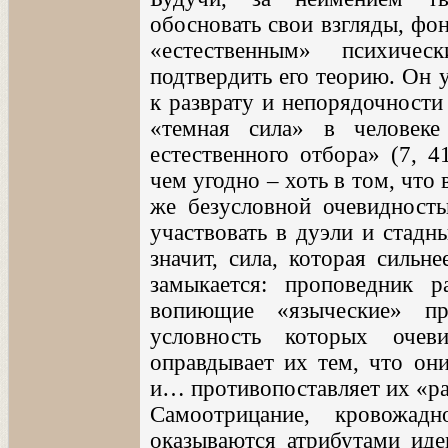
обосновать свои взгляды, фо
«естественным» психиче
подтвердить его теорию. Он у
к разврату и непорядочности
«темная сила» в человеке
естественного отбора» (7, 4
чем угодно – хоть в том, что
же безусловной очевидность
участвовать в дуэли и стадн
значит, сила, которая сильн
замыкается: проповедник 
вопиющие «языческие» пре
условность которых очев
оправдывает их тем, что они
и… противопоставляет их «ра
Самоотрицание, кровожадно
оказываются атрибутами идеи