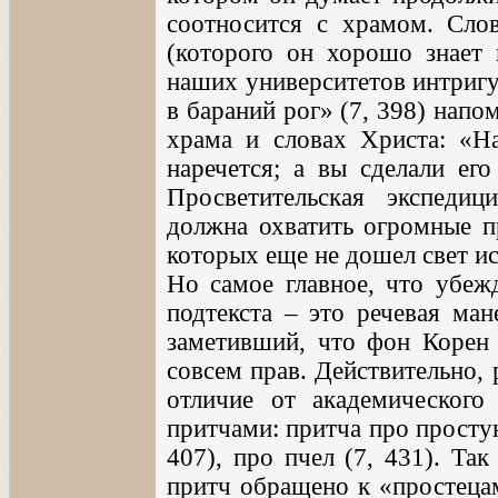
соотносится с храмом. Сло
(которого он хорошо знает
наших университетов интригу
в бараний рог» (7, 398) нап
храма и словах Христа: «
наречется; а вы сделали его
Просветительская экспеди
должна охватить огромные пр
которых еще не дошел свет и
Но самое главное, что убеж
подтекста – это речевая ман
заметивший, что фон Корен 
совсем прав. Действительно, 
отличие от академического
притчами: притча про простую
407), про пчел (7, 431). Та
притч обращено к «простецам