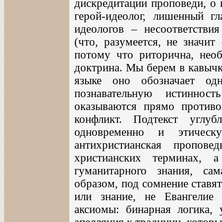
дискредитации проповеди, о
герой-идеолог, лишенный гл
идеологов – несоответстви
(что, разумеется, не значит
потому что риторична, необ
доктрина. Мы берем в кавычк
языке оно обозначает од
познавательную истинно
оказываются прямо против
конфликт. Подтекст углуб
одновременно и этическу
антихристианская пропове
христианских терминах, 
гуманитарного знания, са
образом, под сомнение ставят
или знание, не Евангелие 
аксиомы: бинарная логика, 