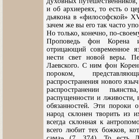
духовных путешественников, 
и об архиереях, то есть о ц
дьякона в «философской» XVI
зачем же вы его так часто упо
Но только, конечно, по-своему
Проповедь фон Корена и
отрицающий современное яз
нести свет новой веры. Пе
Лаевского. С ним фон Корен
пороком, представляю
распространения нового языч
распространении пьянств
распущенности и лживости, 
обязанностей. Эти пороки 
народ склонен творить из и
всегда склонная к антропом
всего любит тех божков, ко
сама» (7, 374). То есть 