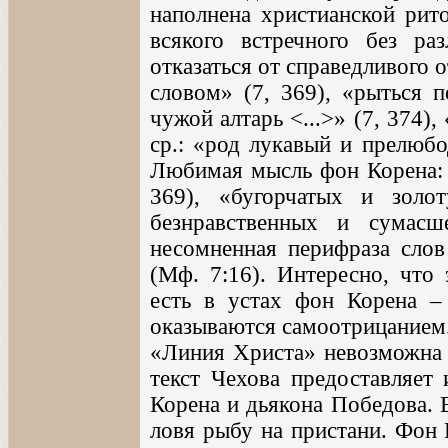
наполнена христианской рито
всякого встречного без ра
отказаться от справедливого
словом» (7, 369), «рыться п
чужой алтарь <...>» (7, 374), 
ср.: «род лукавый и прелюбо
Любимая мысль фон Корена: 
369), «бугорчатых и зол
безнравственных и сумас
несомненная перифраза слов
(Мф. 7:16). Интересно, что 
есть в устах фон Корена –
оказываются самоотрицанием
«Линия Христа» невозможна б
текст Чехова предоставляет
Корена и дьякона Победова. 
ловя рыбу на пристани. Фон 