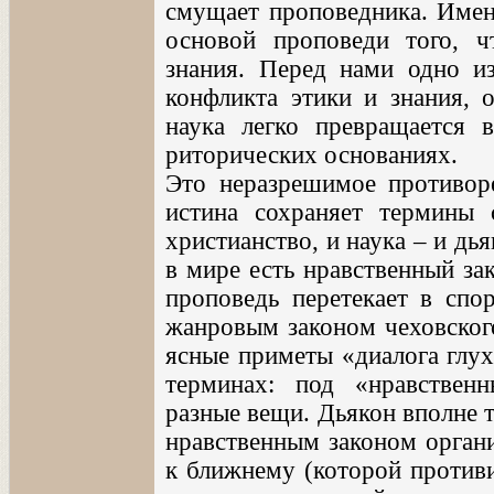
смущает проповедника. Именн
основой проповеди того, ч
знания. Перед нами одно из
конфликта этики и знания, 
наука легко превращается 
риторических основаниях.
Это неразрешимое противоре
истина сохраняет термины 
христианство, и наука – и дья
в мире есть нравственный за
проповедь перетекает в спо
жанровым законом чеховского
ясные приметы «диалога глух
терминах: под «нравстве
разные вещи. Дьякон вполне 
нравственным законом орган
к ближнему (которой противи