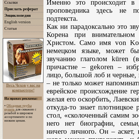
Именно это происходит в 
Ссылки
проповедника здесь не по
Прислать реферат
Энциклопедия
подтекста.
English version
Как ни парадоксально это зв
Статьи
Корена при внимательном
Христом. Само имя von Kor
немецком языке, может б
звучанию глаголом küren (в
причастие – gekoren – избр
лицо, большой лоб и черные, к
– не только может напоминат
Весь Чехов у вас на
еврейское происхождение гер
компьютере!
желая его оскорбить, Лаевски
На правах рекламы:
откуда-то знает плотницкое 
•
Обсадные трубы
купить
для скважин с
резьбой в широком
стол, «сколоченный самим зо
ассортименте и по
низким ценам.
него нет биографии, семьи
ничего личного. Он – аскет,