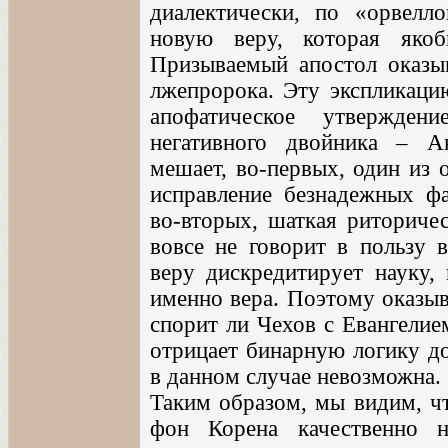
диалектически, по «орвелл
новую веру, которая якоб
Призываемый апостол оказы
лжепророка. Эту экспликаци
апофатическое утвержден
негативного двойника – А
мешает, во-первых, один из 
исправление безнадежных фа
во-вторых, шаткая риториче
вовсе не говорит в пользу 
веру дискредитирует науку, 
именно вера. Поэтому оказыв
спорит ли Чехов с Евангелие
отрицает бинарную логику до
в данном случае невозможна.
Таким образом, мы видим, чт
фон Корена качественно н