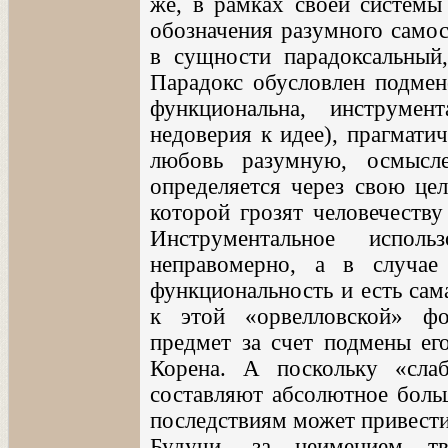
же, в рамках своей системы 
обозначения разумного самос
в сущности парадоксальный
Парадокс обусловлен подмен
функциональна, инструмен
недоверия к идее), прагмати
любовь разумную, осмысл
определяется через свою цел
которой грозят человечеству
Инструментальное испол
неправомерно, а в случае
функциональность и есть сам
к этой «орвелловской» ф
предмет за счет подмены ег
Корена. А поскольку «сла
составляют абсолютное больш
последствиям может привести
Будучи, за неимением тв