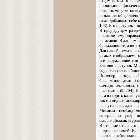
отцом такова: я не та
пропитание физичес
неточными уже потом
называете общественн
люди добывают себе к
193). Его поступок – 
В предыдущем раздел
позволяет ему оправда
негативно. В данном с
бесталанности, а во-в
Для нашей темы очень
рамках изображаемого
все окружающие счит
Благово поступок Ми
содержат нечто общее
Инженер, некогда ра
бесполезное дело. Эт
слесаря, землекопы, 
писатели!» (9, 204).
чем изводить казенную 
как мы видели, апелли
на пути к овладению
Мисаила – необходимос
совершенно чужд и не
смысле Должиков уравн
В отличие от своего 
подменяет своей. Как
честно и небесполезно