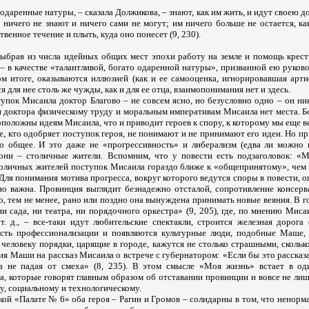
 одаренные натуры, – сказала Должикова, – знают, как им жить, и идут своею д
, ничего не знают и ничего сами не могут; им ничего больше не остается, ка
венное течение и плыть, куда оно понесет (9, 230).
 выбрав из числа идейных общих мест эпохи работу на земле и помощь крест
– в качестве «талантливой, богато одаренной натуры», призванной ею руков
ом итоге, оказываются иллюзией (как и ее самооценка, игнорировавшая арти
 для нее столь же чужды, как и для ее отца, взаимопонимания нет и здесь.
упок Мисаила доктор Благово – не совсем ясно, но безусловно одно – он ни
и доктора физическому труду и моральным императивам Мисаила нет места. Бо
положны идеям Мисаила, что и приводит героев к спору, к которому мы еще в
е, кто одобряет поступок героя, не понимают и не принимают его идеи. Но пр
о общее. И это даже не «прогрессивность» и либерализм (едва ли можно 
 они – столичные жители. Вспомним, что у повести есть подзаголовок: «М
толичных жителей поступок Мисаила гораздо ближе к «общепринятому», чем 
Для понимания мотива прогресса, вокруг которого ведутся споры в повести, о
о важна. Провинция выглядит безнадежно отсталой, сопротивление консерв
о, тем не менее, рано или поздно она вынуждена принимать новые веяния. В го
«ни сада, ни театра, ни порядочного оркестра» (9, 205), где, по мнению Миса
т. д., – все-таки идут любительские спектакли, строится железная дорога 
ость профессионализации и появляются культурные люди, подобные Маше,
человеку порядки, царящие в городе, кажутся не столько страшными, скольк
ия Маши на рассказ Мисаила о встрече с губернатором: «Если бы это рассказа
ва не падая от смеха» (8, 235). В этом смысле «Моя жизнь» встает в о
а, которые говорят главным образом об отставании провинции и вовсе не ли
у, социальному и технологическому.
ой «Палате № 6» оба героя – Рагин и Громов – солидарны в том, что ненорм