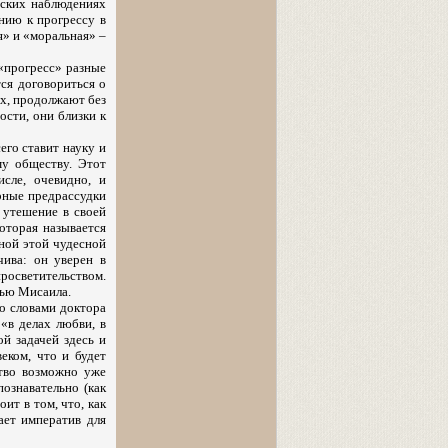
вских наблюдениях
нию к прогрессу в
я» и «моральная» –
«прогресс» разные
тся договориться о
ах, продолжают без
ости, они близки к
его ставит науку и
му обществу. Этот
сле, очевидно, и
ерные предрассудки
т утешение в своей
оторая называется
дной этой чудесной
чива: он уверен в
просветительством.
нью Мисаила.
со словами доктора
 «в делах любви, в
ой задачей здесь и
еком, что и будет
ство возможно уже
ознавательно (как
ит в том, что, как
ает императив для