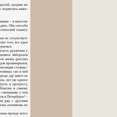
орогой; средние же
к подметить какое-
ьянам – в качестве
одить. Оба способа
стический талант).
как не сочувствует
лее того, все идеи
ернемся.
и всех различиях у
назвать либералом
оя жизнь (рассказ
для провинциалов,
ппозиция столица /
ативных сил в ней
роде, где никто не
ила, нет ни одного
(путь в прогресс),
 Благово и самому
о смешными, о чем
ть в Петербурге! –
дин ряд с другими
шены оптимизма по
альна прежде всего