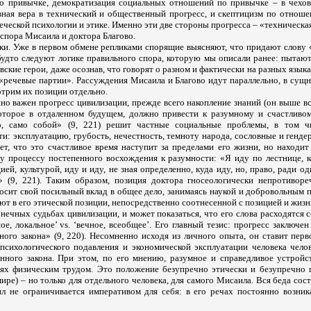
по привычке, демократизация социальных отношений по привычке – в чехо
вная вера в технический и общественный прогресс, и скептицизм по отноше
ческой психологии и этике. Именно эти две стороны прогресса – «техническа
спора Мисаила и доктора Благово.
ики. Уже в первом обмене репликами спорящие выясняют, что придают слову 
 будто следуют логике правильного спора, которую мы описали ранее: пытаю
вские герои, даже осознав, что говорят о разном и фактически на разных язык
«речевые партии». Рассуждения Мисаила и Благово идут параллельно, в сущн
отрим их позиции отдельно.
но важен прогресс цивилизации, прежде всего накопление знаний (он выше вс
которое в отдаленном будущем, должно привести к разумному и счастливо
о, само собой» (9, 221) решит частные социальные проблемы, в том чи
и: эксплуатацию, грубость, нечестность, темноту народа, сословные и генд
ает, что это счастливое время наступит за пределами его жизни, но находи
у процессу постепенного восхождения к разумности: «Я иду по лестнице, к
ией, культурой, иду и иду, не зная определенно, куда иду, но, право, ради о
 (9, 221). Таким образом, позиция доктора гносеологически непротиворе
осит свой посильный вклад в общее дело, занимаясь наукой и добровольным 
т в его этической позиции, непосредственно соотнесенной с позицией и жиз
нечных судьбах цивилизации, и может показаться, что его слова расходятся 
е, локальное’ vs. ‘вечное, всеобщее’. Его главный тезис: прогресс заключен
ого закона» (9, 220). Несомненно исходя из личного опыта, он ставит перв
 психологического подавления и экономической эксплуатации человека челов
нного закона. При этом, по его мнению, разумное и справедливое устрой
иях физическим трудом. Это положение безупречно этически и безупречно п
ире) – но только для отдельного человека, для самого Мисаила. Вся беда состо
л не ограничивается императивом для себя: в его речах постоянно возник