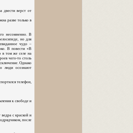
а двести верст от
жна разве только в
его несомненно. В
елосипеде, но для
евиданное чудо –
око. В повести «В
о в том же селе на
роев чего-то столь
исключение. Однако
то люди осознают
спортился телефон,
мления к свободе и
 ведра с краской и
подрядчиком, после