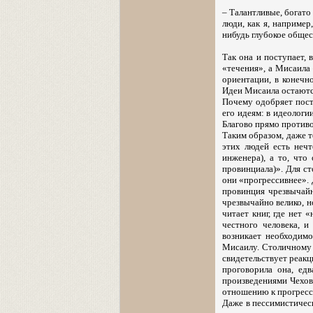
– Талантливые, богато
люди, как я, например
нибудь глубокое общест
Так она и поступает,
«течения», а Мисаила 
ориентации, в конечн
Идеи Мисаила остаются
Почему одобряет пост
его идеям: в идеологи
Благово прямо противо
Таким образом, даже т
этих людей есть нечт
инженера), а то, что
провинциала)». Для с
они «прогрессивнее». 
провинция чрезвычайн
чрезвычайно велико, н
читает книг, где нет 
честного человека, и 
возникает необходим
Мисаилу. Столичному 
свидетельствует реакц
проговорила она, ед
произведениями Чехов
отношению к прогресс
Даже в пессимистическ