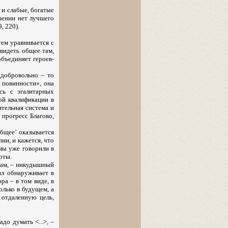
 и слабые, богатые
ошении нет лучшего
, 220).
тем уравнивается с
увидеть общее там,
объединяет героев-
 добровольно – то
 повинности», она
сь с эгалитарных
ой квалификации в
ительная система и
 прогресс Благово,
общее’ оказывается
ии, и кажется, что
 мы уже говорили в
рты.
орам, – никудышный
ил обнаруживает в
ра – в том виде, в
лько в будущем, а
 отдаленную цель,
до думать <...>, –