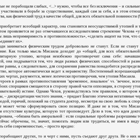
е не порабощали слабых, <...> нужно, чтобы все без исключения – и сильные
 участвовали в борьбе за существование, каждый сам за себя, а в этом отн
а, как физический труд в качестве общей, для всех обязательной повинности (9
 приобретает всеобщий характер, она становится неосуществимой утопией и 
этом проявляется не раз отмечавшееся исследователями стремление Чехова «
ы лишь непримиримость и противоположность», «сделать акцент на том, что 
ъединяет их».
юди заниматься физическим трудом добровольно не станут. Если не станут
ие. Как только мысль Мисаила доходит до «общей, для всех обязательной
литарную утопию, которая неизбежно противоречит сама себе: начавши
й, она подрывается тем, что люди разных физических способностей и разн
не равны, а следовательно, для сохранения равенства понадобится распредел
ство, которое автоматически ведет к неравенству. Постепенный всерешающий
ких чертах, разумеется, менее логически противоречив, чем утопия Мисаила.
ероев в рамках противопоставления ‘временное, локальное’ vs. ‘вечное, все
оих спорщиков смещаются в сторону правой части оппозиции, в сторону утоп
авательной) истине. Однако Чехов, руководствуясь тем правилом, о котором
вы, – дискредитации чистого знания, – придает Благово этически негативные че
лодой, горячий, похожий на студента доктор, несмотря на свою любовь к сп
не может четко сформулировать свою позицию. И даже не в том, что Миса
и отсутствие культуры, которую тот проповедует. Дело в том, что идея докто
рована, –обязана быть аморальной : если социальные проблемы разрешимы то
йчас обречены, то, значит, помогать людям или трудиться, не имея в виду
ть себя современностью, – просто вредно:
орабощают других, то и черт с ними, пусть съедают друг друга. Не о них на