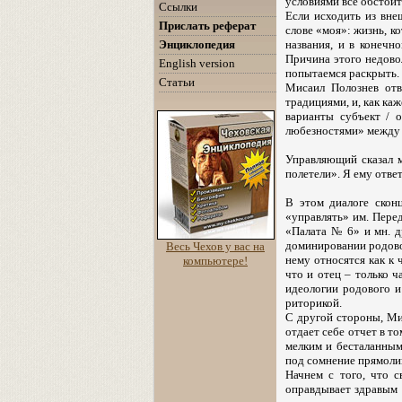
условиями все обстоит 
Ссылки
Если исходить из вне
Прислать реферат
слове «моя»: жизнь, ко
названия, и в конечн
Энциклопедия
Причина этого недовол
English version
попытаемся раскрыть.
Статьи
Мисаил Полознев отв
традициями, и, как ка
варианты субъект / о
любезностями» между г
Управляющий сказал м
полетели». Я ему ответ
В этом диалоге скон
«управлять» им. Перед
«Палата № 6» и мн. д
доминировании родовог
Весь Чехов у вас на
нему относятся как к 
компьютере!
что и отец – только 
идеологии родового и
риторикой.
С другой стороны, Ми
отдает себе отчет в то
мелким и бесталанным
под сомнение прямоли
Начнем с того, что 
оправдывает здравым 