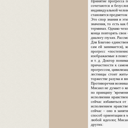
Принятие прогресса 
сочетаются и безусло
индивидуальной челове
становятся предметом 
Это спор знания и эт
значения, то есть как
терминах. Однако чехо
конца повторять свои 
диалогу глухих. Рассм
Для Благово единствен
сам ей занимается), 
прогресс «постепенн
изображаемые в повест
и т. д. Доктор поним
причастности к самом
прогрессом, цивилизац
лестницы стоит жить»
торжестве разума и вн
Противоречия возникаю
Мисаил не думает о ко
по принципу ‘временно
исполнении нравственн
сейчас избавиться от
исполнением нравстве
сейчас – оно в занят
способ ориентации в м
любой идеолог, Мисаи
других: