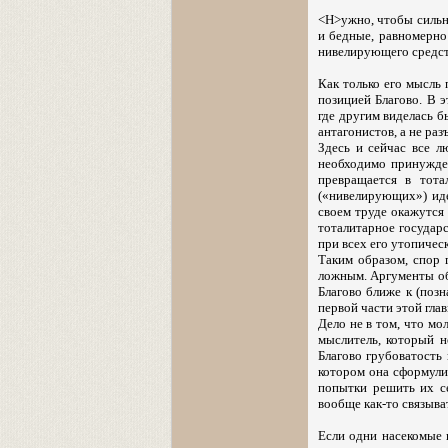
<Н>ужно, чтобы сильны
и бедные, равномерно
нивелирующего средств
Как только его мысль
позицией Благово. В 
где другим виделась б
антагонистов, а не раз
Здесь и сейчас все л
необходимо принужден
превращается в тота
(«нивелирующих») иде
своем труде окажутся 
тоталитарное государ
при всех его утопичес
Таким образом, спор г
ложным. Аргументы об
Благово ближе к (позн
первой части этой гла
Дело не в том, что мо
мыслитель, который 
Благово грубоватость 
котором она сформули
попытки решить их се
вообще как-то связыва
Если одни насекомые п