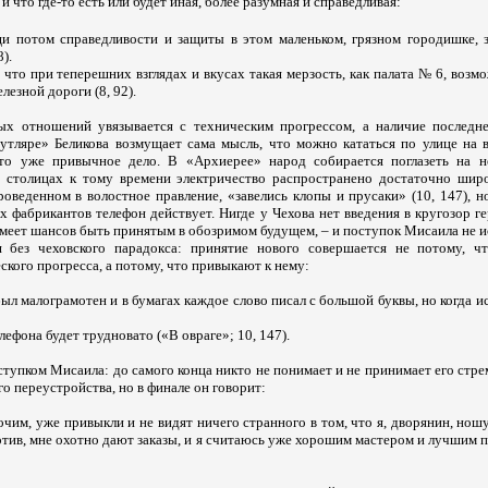
 что где-то есть или будет иная, более разумная и справедливая:
 потом справедливости и защиты в этом маленьком, грязном городишке, з
).
что при теперешних взглядах и вкусах такая мерзость, как палата № 6, возмо
лезной дороги (8, 92).
ых отношений увязывается с техническим прогрессом, а наличие последн
футляре» Беликова возмущает сама мысль, что можно кататься по улице на в
то уже привычное дело. В «Архиерее» народ собирается поглазеть на н
в столицах к тому времени электричество распространено достаточно шир
роведенном в волостное правление, «завелись клопы и прусаки» (10, 147), н
х фабрикантов телефон действует. Нигде у Чехова нет введения в кругозор ге
имеет шансов быть принятым в обозримом будущем, – и поступок Мисаила не 
я без чеховского парадокса: принятие нового совершается не потому, ч
кого прогресса, а потому, что привыкают к нему:
л малограмотен и в бумагах каждое слово писал с большой буквы, но когда и
елефона будет трудновато («В овраге»; 10, 147).
ступком Мисаила: до самого конца никто не понимает и не принимает его стре
го переустройства, но в финале он говорит:
бочим, уже привыкли и не видят ничего странного в том, что я, дворянин, ношу
отив, мне охотно дают заказы, и я считаюсь уже хорошим мастером и лучшим 