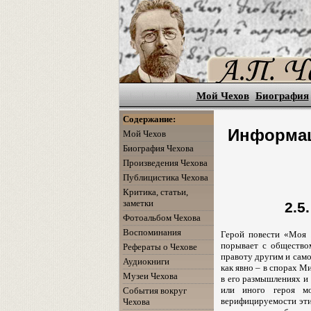
Мой Чехов
Биография
Содержание:
Информац
Мой Чехов
Биография Чехова
Произведения Чехова
Публицистика Чехова
Критика, статьи,
заметки
2.5
Фотоальбом Чехова
Воспоминания
Герой повеcти «Моя 
порывает с общество
Рефераты о Чехове
правоту другим и само
Аудиокниги
как явно – в спорах М
Музеи Чехова
в его размышлениях и 
или иного героя мо
События вокруг
верифицируемости эт
Чехова