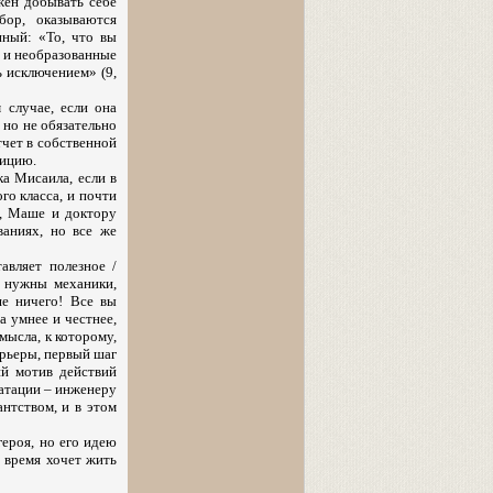
лжен добывать себе
бор, оказываются
ный: «То, что вы
е и необразованные
ь исключением» (9,
 случае, если она
 но не обязательно
тчет в собственной
зицию.
а Мисаила, если в
го класса, и почти
, Маше и доктору
аниях, но все же
авляет полезное /
е нужны механики,
ше ничего! Все вы
а умнее и честнее,
мысла, к которому,
арьеры, первый шаг
ий мотив действий
уатации – инженеру
нтством, и в этом
ероя, но его идею
 время хочет жить