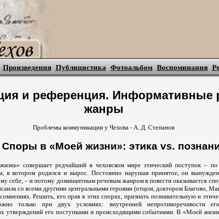
Произведения
Публицистика
Фотоальбом
Воспоминания
Р
ия и референция. Информативные 
жанры
Проблемы коммуникации у Чехова - А. Д. Степанов
. Споры в «Моей жизни»: этика vs. познан
жизнь» совершает редчайший в чеховском мире этический поступок – по 
м, в котором родился и вырос. Постоянно нарушая принятое, он вынужде
му себе, – и потому доминантным речевым жанром в повести оказывается спо
исаила со всеми другими центральными героями (отцом, доктором Благово, Маш
сомнениях. Решить, кто прав в этих спорах, признать познавательную и этич
жно только при двух условиях: внутренней непротиворечивости ег
их утверждений его поступками и происходящими событиями. В «Моей жизн