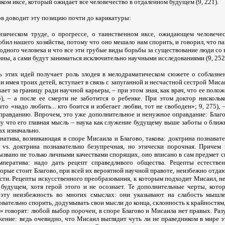
иком иксе, который ожидает все человечество в отдаленном будущем (9, 221).
ов доводит эту позицию почти до карикатуры:
изическом труде, о прогрессе, о таинственном иксе, ожидающем человече
бил нашего хозяйства, потому что оно мешало нам спорить, и говорил, что пах
одного человека и что все эти грубые виды борьбы за существование люди со
ны, а сами будут заниматься исключительно научными исследованиями (9, 252
ь этих идей получает роль злодея в мелодраматическом сюжете о соблазне
 и имея троих детей, вступает в связь с запуганной и несчастной сестрой Миса
жает за границу ради научной карьеры, – при этом зная, как врач, что ее поло
5), – а после ее смерти не заботится о ребенке. При этом доктор нискольк
что «надо любить... кто боится и избегает любви, тот не свободен»; 9, 275), 
правданию. Впрочем, это уже дополнительное и ненужное оправдание: Благ
му что его главная мысль – наука как служение будущему выше заботы о бли
ах изначально.
натива, возникающая в споре Мисаила и Благово, такова: доктрина познават
 vs. доктрина познавательно безупречная, но этически порочная. Причем
ызвано не только личными качествами спорящих, оно вписано в сам предмет 
мператива: надо дать рецепт справедливого общества. Рецепты естестве
торые стоит Благово, при всей их вероятной научной правоте, неизбежно отда
сти. Рецепты искусственного преобразования, к которым подходит Мисаил, н
 будущем, хотя герой этого и не осознает. Те дополнительные черты, кото
 эту неизбежность во многих смыслах: они указывают на слабость мышле
вательно спорить, додумывать свои мысли до конца, склонность к крайностям, и
говорят: любой выбор порочен, в споре Благово и Мисаила нет правых. Разу
ение: ведь очевидно, что Мисаил выглядит чуть ли не праведником в мире э