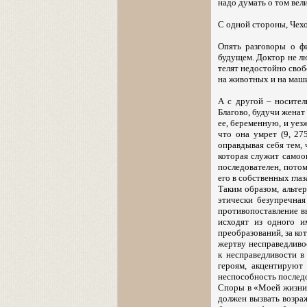
надо думать о том вел
С одной стороны, Чех
Опять разговоры о ф
будущем. Доктор не лю
телят недостойно своб
на животных и на маши
А с другой – носител
Благово, будучи женат
ее, беременную, и уез
что она умрет (9, 27
оправдывая себя тем, 
которая служит самоо
последователен, пото
его в собственных глаз
Таким образом, альтер
этически безупречная
противопоставление в
исходят из одного и
преобразований, за ко
жертву несправедливо
к несправедливости в
героям, акцентируют
неспособность последо
Споры в «Моей жизни» 
должен вызвать возраж