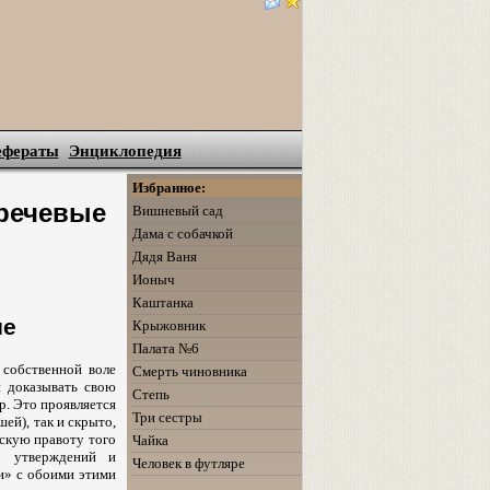
ефераты
Энциклопедия
Избранное:
речевые
Вишневый сад
Дама с собачкой
Дядя Ваня
Ионыч
Каштанка
ие
Крыжовник
Палата №6
собственной воле
Смерть чиновника
н доказывать свою
Степь
р. Это проявляется
Три сестры
ей), так и скрыто,
ескую правоту того
Чайка
о утверждений и
Человек в футляре
и» с обоими этими