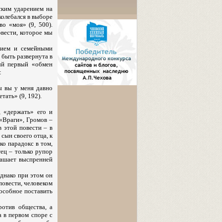
ским ударением на
колебался в выборе
во «моя» (9, 500).
овести, которое мы
нием и семейными
 быть развернута в
мый первый «обмен
:
ы вы у меня давно
тать» (9, 192).
, «держать» его и
 «Враги», Громов –
в этой повести – в
сын своего отца, к
ко парадокс в том,
ец – только рупор
рашает выспренней
Однако при этом он
 повести, человеком
особное поставить
ротив общества, а
 в первом споре с