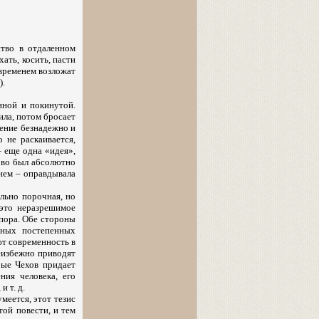
ство в отдаленном
ать, косить, пасти
 временем возложат
).
нной и покинутой.
ила, потом бросает
жение безнадежно и
о не раскаивается,
– еще одна «идея»,
ово был абсолютно
жнем – оправдывала
ельно порочная, но
 это неразрешимое
спора. Обе стороны
нных постепенных
ют современность в
еизбежно приводят
рые Чехов придает
ния человека, его
 т. д.
меется, этот тезис
той повести, и тем