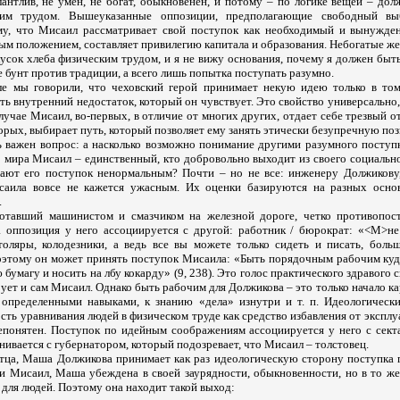
лантлив, не умен, не богат, обыкновенен, и потому – по логике вещей – до
ким трудом. Вышеуказанные оппозиции, предполагающие свободный вы
у, что Мисаил рассматривает свой поступок как необходимый и вынужден
ым положением, составляет привилегию капитала и образования. Небогатые ж
усок хлеба физическим трудом, и я не вижу основания, почему я должен быт
не бунт против традиции, а всего лишь попытка поступать разумно.
е мы говорили, что чеховский герой принимает некую идею только в том
ть внутренний недостаток, который он чувствует. Это свойство универсально,
лучае Мисаил, во-первых, в отличие от многих других, отдает себе трезвый о
торых, выбирает путь, который позволяет ему занять этически безупречную по
 важен вопрос: а насколько возможно понимание другими разумного поступк
 мира Мисаил – единственный, кто добровольно выходит из своего социально
ают его поступок ненормальным? Почти – но не все: инженеру Должикову
саила вовсе не кажется ужасным. Их оценки базируются на разных основ
.
ботавший машинистом и смазчиком на железной дороге, четко противопост
а оппозиция у него ассоциируется с другой: работник / бюрократ: «<М>н
столяры, колодезники, а ведь все вы можете только сидеть и писать, боль
 Поэтому он может принять поступок Мисаила: «Быть порядочным рабочим куд
бумагу и носить на лбу кокарду» (9, 238). Это голос практического здравого с
рует и сам Мисаил. Однако быть рабочим для Должикова – это только начало к
 определенными навыками, к знанию «дела» изнутри и т. п. Идеологическ
ть уравнивания людей в физическом труде как средство избавления от экспл
понятен. Поступок по идейным соображениям ассоциируется у него с секта
ивается с губернатором, который подозревает, что Мисаил – толстовец.
отца, Маша Должикова принимает как раз идеологическую сторону поступка г
 и Мисаил, Маша убеждена в своей заурядности, обыкновенности, но в то же
 для людей. Поэтому она находит такой выход: