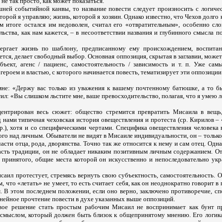
не так просто, как может показаться.
шней событийной канвы, то название повести следует произносить с логиче
торой я управляю; жизнь, которой я хозяин. Однако известно, что Чехов долго 
ом итоге остался им недоволен, считал его «отвратительным», особенно сло
ьства, как нам кажется, – в несоответствии названия и глубинного смысла п
ергает жизнь по шаблону, предписанному ему происхождением, воспита
жется, делает свободный выбор. Основная оппозиция, скрытая в заглавии, может
бъект, агенс / пациенс, самостоятельность / зависимость и т. п. Уже са
ероем и властью, с которого начинается повесть, тематизирует эти оппозиции
не: «Держу вас только из уважения к вашему почтенному батюшке, а то б
ил: «Вы слишком льстите мне, ваше превосходительство, полагая, что я умею ле
центрирован весь сюжет: общество стремится превратить Мисаила в вещь
 нами типичная чеховская история овеществления и протеста (ср. Кирилов –
р.), хотя и со специфическими чертами. Специфика овеществления человека 
о над личным. Обыватели не видят в Мисаиле индивидуальности, он – только 
части отца, рода, дворянства. Точно так же относится к нему и сам отец. Одна
часть традиции, он не обладает никаким позитивным личным содержанием. От
 принятого, общие места которой он искусственно и непоследовательно ук
саил протестует, стремясь вернуть свою субъектность, самостоятельность. 
м, что «летать» не умеет, то есть считает себя, как он неоднократно говорит в
. В этом последнем положении, если оно верно, заключено противоречие, сп
нейное прочтение повести в духе указанных выше оппозиций.
свое решение стать простым рабочим Мисаил не воспринимает как бунт п
смыслом, который должен быть близок к общепринятому мнению. Его логика