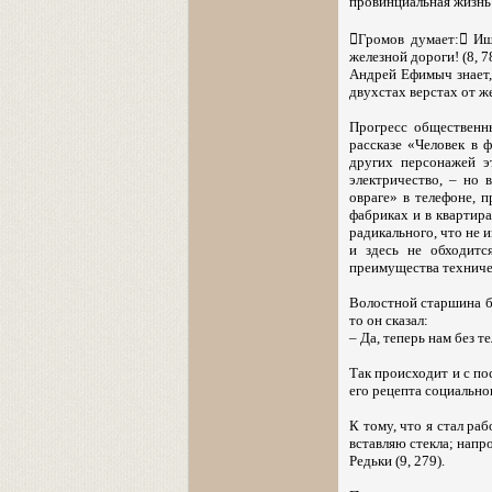
провинциальная жизнь и
Громов думает: Ищи
железной дороги! (8, 78
Андрей Ефимыч знает, 
двухстах верстах от же
Прогресс общественн
рассказе «Человек в 
других персонажей э
электричество, – но 
овраге» в телефоне, п
фабриках и в квартира
радикального, что не 
и здесь не обходитс
преимущества техничес
Волостной старшина бы
то он сказал:
– Да, теперь нам без т
Так происходит и с по
его рецепта социально
К тому, что я стал ра
вставляю стекла; напр
Редьки (9, 279).