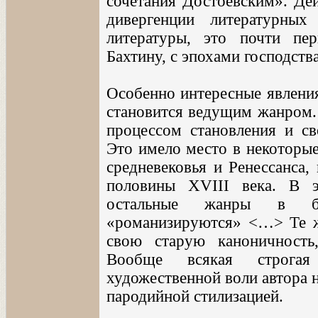
сочетания Достоевским». Дей
дивергенции литературны
литературы, это почти пер
Бахтину, с эпохами господств
Особенно интересные явления
становится ведущим жанром. 
процессом становления и с
Это имело место в некоторые
средневековья и Ренессанса,
половины XVIII века. В э
остальные жанры в б
«романизируются» <…> Те ж
свою старую каноничность,
Вообще всякая строга
художественной воли автора н
пародийной стилизацией.