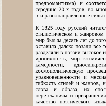
предромантизма) и соотве
середине 20-х годов, во мно
эти разнонаправленные силы 
К 1825 году русский читате
стилистическом и жанровом 
мир был за десять лет до тог
оставила далеко позади все 
разделяли в поэзии высокое 
ироничность, мир космиче
камерности, идиосинкр
космополитическую просве
уравновешенности и мессиа
гибкость стилей и жанров, н
слова и образа, их спос
перетеканиям и превращени
качество поэтического язык