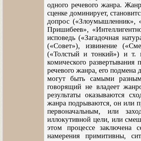
одного речевого жанра. Жанр
сценке доминирует, становитс
допрос («Злоумышленник», «
Пришибеев», «Интеллигентно
исповедь («Загадочная натур
(«Совет»), извинение («См
(«Толстый и тонкий») и т. 
комического развертывания 
речевого жанра, его подмена
могут быть самыми разными
говорящий не владеет жанро
результаты оказываются сх
жанра подрываются, он или п
первоначальным, или зах
иллокутивной цели, или смеш
этом процессе заключена с
намерения примитивны, си