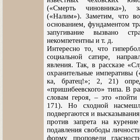
(«Смерть чиновника»), з
(«Налим»). Заметим, что во
основанием, фундаментом тр
запугивание вызвано стр
некомпетентны и т. д.
Интересно то, что гипербо
социальной сатире, напра
явления. Так, в рассказе «С
охранительные императивы 
ка, братец!»; 2, 21) опр
«пришибеевского» типа. В ра
словам героя, – это «пойти 
171). Но сходной насмешл
подвергаются и высказывания
против запрета на курени
подавления свободы личности 
форму проповеди гласност