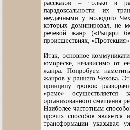
рассказов – только в р
парадоксальности их тр
неудачными у молодого Чех
которых доминировал, не ме
речевой жанр («Рыцари б
происшествиях, «Протекция» – 
Итак, основное коммуникати
юмореске, независимо от ее
жанра. Попробуем наметит
жанров у раннего Чехова. Эт
принципу тропов: разворач
«реме» осуществляется з
организованного смещения ре
Наиболее частотным способо
прочих способов является 
трансформации указывал у