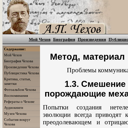
Мой Чехов
Биография
Произведения
Публици
Содержание:
Метод, материал
Мой Чехов
Биография Чехова
Произведения Чехова
Проблемы коммуникац
Публицистика Чехова
Критика, статьи,
1.3. Смешение
заметки
Фотоальбом Чехова
порождающие меха
Воспоминания
Рефераты о Чехове
Попытки создания нетеле
Аудиокниги
эволюции всегда приводят 
Музеи Чехова
События вокруг
преодолевающем и отрицаю
Чехова