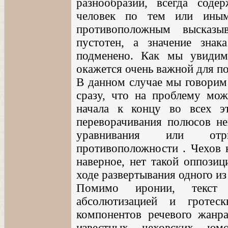
разнообразии, всегда соде
человек по тем или иным
противоположным высказы
пустотен, а значение зна
подменено. Как мы увидим
окажется очень важной для п
В данном случае мы говорим 
сразу, что на проблему мо
начала к концу во всех эт
переворачивания полюсов не
уравнивания или отри
противоположности . Чехов н
наверное, нет такой оппозиц
ходе развертывания одного из 
Помимо иронии, текст 
абсолютизацией и гротес
компонентов речевого жанр
известных чеховских юмо