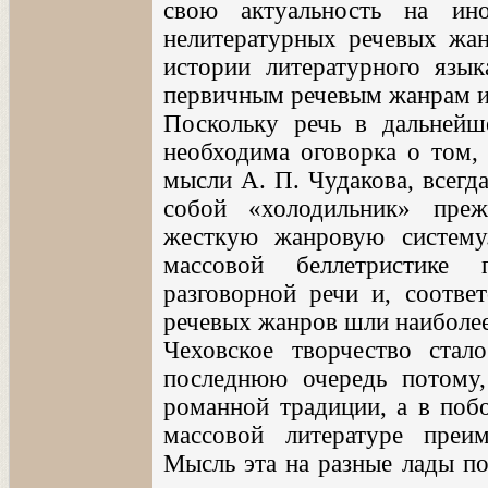
свою актуальность на ин
нелитературных речевых жа
истории литературного язы
первичным речевым жанрам и 
Поскольку речь в дальнейш
необходима оговорка о том, 
мысли А. П. Чудакова, всегд
собой «холодильник» преж
жесткую жанровую систем
массовой беллетристике 
разговорной речи и, соотве
речевых жанров шли наиболее
Чеховское творчество ста
последнюю очередь потому
романной традиции, а в поб
массовой литературе преим
Мысль эта на разные лады по