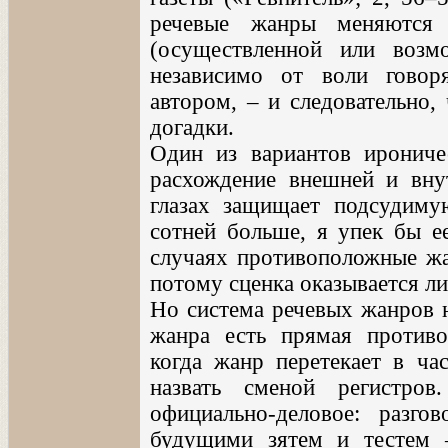
речевые жанры меняются 
(осуществленной или возм
независимо от воли говор
автором, – и следовательно,
догадки.
Один из вариантов ирониче
расхождение внешней и внут
глазах защищает подсудиму
сотней больше, я упек бы ее
случаях противоположные ж
потому сценка оказывается л
Но система речевых жанров н
жанра есть прямая противо
когда жанр перетекает в ч
назвать сменой регистров
официально-деловое: разг
будущими зятем и тестем 