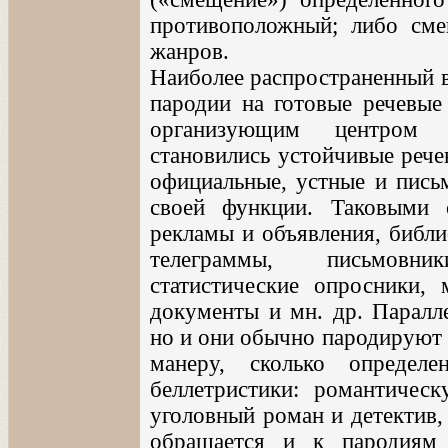
противоположный; либо сме
жанров.
Наиболее распространенный в
пародии на готовые речевы
организующим центром 
становились устойчивые рече
официальные, устные и пись
своей функции. Таковыми о
рекламы и объявления, библи
телеграммы, письмовни
статистические опросники,
документы и мн. др. Паралл
но и они обычно пародируют 
манеру, сколько определ
беллетристики: романтическ
уголовный роман и детектив,
обращается и к пародиям 