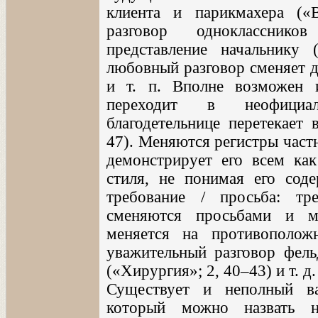
клиента и парикмахера («
разговор однокласснико
представление начальнику 
любовный разговор сменяет д
и т. п. Вполне возможен 
переходит в неофициал
благодетельнице перетекает 
47). Меняются регистры частн
демонстрирует его всем как
стиля, не понимая его соде
требование / просьба: т
сменяются просьбами и м
меняется на противополож
уважительный разговор фель
(«Хирургия»; 2, 40–43) и т. д.
Существует и неполный ва
который можно назвать н