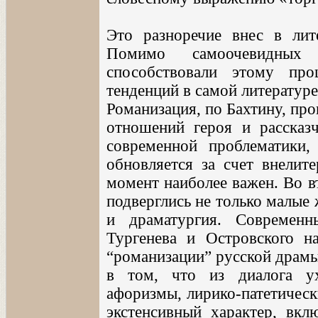
Это разноречие внес в лите
Помимо самоочевидных 
способствовали этому про
тенденций в самой литературе
Романизация, по Бахтину, про
отношений героя и рассказч
современной проблематики,
обновляется за счет внелите
момент наиболее важен. Во в
подверглись не только малые 
и драматургия. Современн
Тургенева и Островского на
“романизации” русской драмы
в том, что из диалога ух
афоризмы, лирико-патетичес
экстенсивный характер, вкл