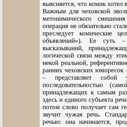
выясняется, что комик хотел 
Важным для чеховской эвол
метонимического смешени
операция не обязательно стал
преследует комические це
объявлений»). Ее суть –
высказываний, принадлеж
логической связи между эти
некой реальной, референтивн
ранних чеховских юморесок 
– представляет собой у
последовательностью (сам
принадлежащих к самым ра
здесь и единого субъекта речи
потом слово получает сам ге
звучит чужая речь. Станда
речью: она начинается, про