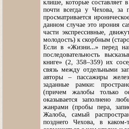
клише, которые составляет в
почти всегда у Чехова, за 
просматривается ироническо
данном случае это ирония са
части экспрессивные, движу
молодость) к скорбным (старо
Если в «Жизни...» перед на
последовательность высказ
книге» (2, 358–359) их сосе
связь между отдельными зап
авторы – пассажиры желез
заданные рамки: простран
(причем жалобы только о
оказывается заполнено люб
жанрами (пробы пера, запи
Жалоба, самый распростр
позднего Чехова, в каком-