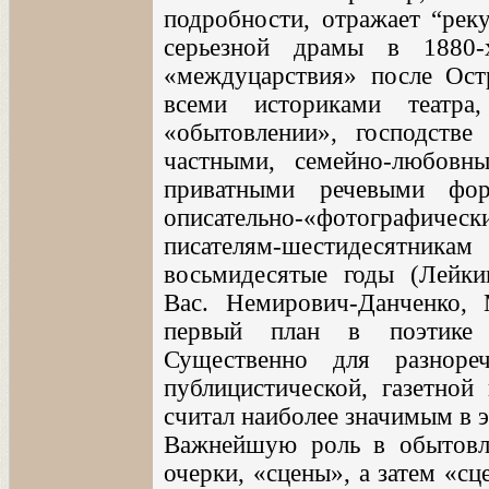
подробности, отражает “рек
серьезной драмы в 1880-
«междуцарствия» после Ост
всеми историками театр
«обытовлении», господств
частными, семейно-любовны
приватными речевыми форм
описательно-«фотографиче
писателям-шестидесятник
восьмидесятые годы (Лейки
Вас. Немирович-Данченко,
первый план в поэтике 
Существенно для разноре
публицистической, газетной
считал наиболее значимым в э
Важнейшую роль в обытовле
очерки, «сцены», а затем «с