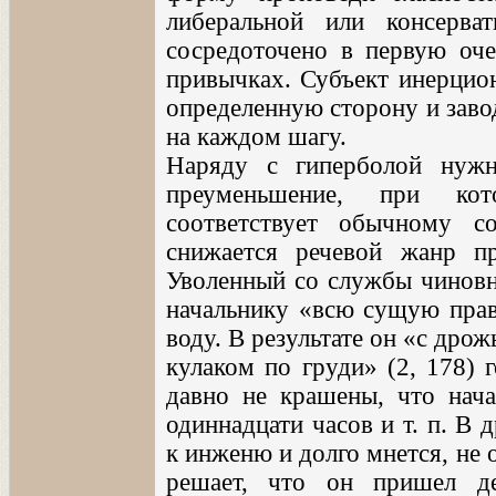
либеральной или консерва
сосредоточено в первую оче
привычках. Субъект инерцион
определенную сторону и заво
на каждом шагу.
Наряду с гиперболой нужн
преуменьшение, при ко
соответствует обычному 
снижается речевой жанр пр
Уволенный со службы чиновн
начальнику «всю сущую правд
воду. В результате он «с дрожь
кулаком по груди» (2, 178) 
давно не крашены, что нача
одиннадцати часов и т. п. В 
к инженю и долго мнется, не 
решает, что он пришел де