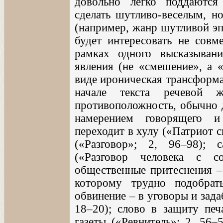
довольно легко поддаются
сделать шутливо-веселым, но
(например, жанр шутливой эп
будет интересовать не сов
рамках одного высказыван
явления (не «смешение», а 
виде ироническая трансформа
начале текста речевой
противоположность, обычно 
намерением говорящего и
переходит в хулу («Патриот с
(«Разговор»; 2, 96–98); 
(«Разговор человека с с
общественные притеснения – 
которому трудно подобрат
обвинение – в уговоры и зада
18–20); слово в защиту печ
газеты («Ревнитель»; 2, 56–