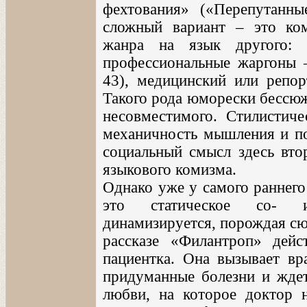
фехтования» («Перепутанны
сложный вариант – это ком
жанра на язык другого: 
профессиональные жаргоны –
43), медицинский или репор
Такого рода юморески бессюж
несовместимого. Стилистич
механичность мышления и по
социальный смысл здесь вто
языкового комизма.
Однако уже у самого раннего
это статическое со- и
динамизируется, порождая сю
рассказе «Филантроп» дей
пациентка. Она вызывает вр
придуманные болезни и ждет
любви, на которое доктор 