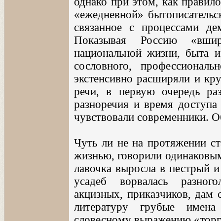
однако при этом, как правил
«ежедневной» бытописательск
связанное с процессами де
Показывая Россию «вши
национальной жизни, быта 
сословного, профессиональ
экстенсивно расширяли и кр
речи, в первую очередь ра
разноречия и время доступа 
чувствовали современники. О
Чуть ли не на протяжении ст
жизнью, говорили одинаковым
лавочка выросла в пестрый и
усадеб ворвалась разного
акцизных, приказчиков, дам 
литературу грубые имена
словесному выражению «тор