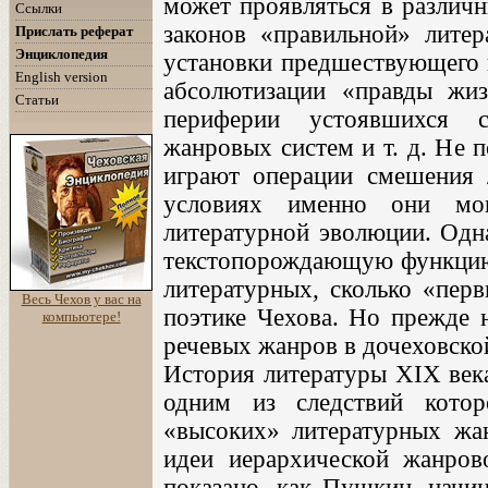
может проявляться в различ
Ссылки
законов «правильной» литер
Прислать реферат
Энциклопедия
установки предшествующего 
English version
абсолютизации «правды жиз
Статьи
периферии устоявшихся с
жанровых систем и т. д. Не 
играют операции смешения 
условиях именно они мог
литературной эволюции. Одн
текстопорождающую функцию 
литературных, сколько «перв
Весь Чехов у вас на
поэтике Чехова. Но прежде 
компьютере!
речевых жанров в дочеховско
История литературы XIX века
одним из следствий кото
«высоких» литературных жа
идеи иерархической жанров
показано, как Пушкин, начин