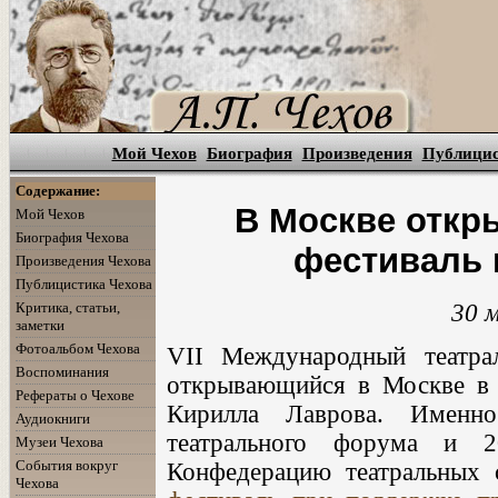
Мой Чехов
Биография
Произведения
Публици
Содержание:
В Москве откр
Мой Чехов
Биография Чехова
фестиваль 
Произведения Чехова
Публицистика Чехова
Критика, статьи,
30 
заметки
Фотоальбом Чехова
VII Международный театра
Воспоминания
открывающийся в Москве в 
Рефераты о Чехове
Кирилла Лаврова. Именн
Аудиокниги
театрального форума и 2
Музеи Чехова
События вокруг
Конфедерацию театральных 
Чехова