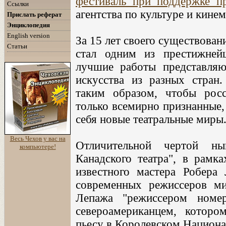
фестиваль при поддержке п
Ссылки
агентства по культуре и кине
Прислать реферат
Энциклопедия
English version
За 15 лет своего существова
Статьи
стал одним из престижней
лучшие работы представляю
искусства из разных стран
таким образом, чтобы росс
только всемирно признанные,
себя новые театральные миры
Весь Чехов у вас на
Отличительной чертой ны
компьютере!
Канадского театра", в рамка
известного мастера Робера
современных режиссеров ми
Лепажа "режиссером номе
североамериканцем, которо
пьесу в Королевском Национа