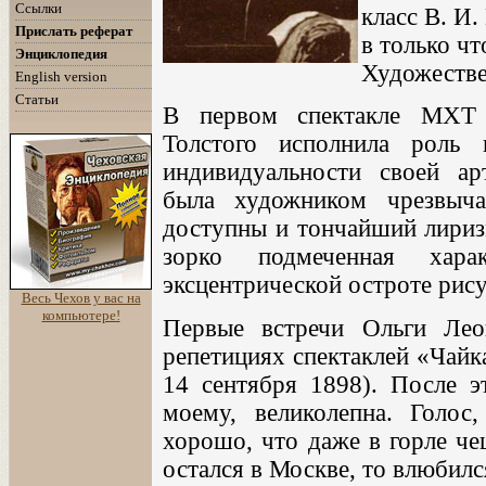
Ссылки
класс В. И
Прислать реферат
в только ч
Энциклопедия
Художестве
English version
Статьи
В первом спектакле МХТ 
Толстого исполнила роль
индивидуальности своей ар
была художником чрезвыч
доступны и тончайший лиризм
зорко подмеченная хара
эксцентрической остроте рису
Весь Чехов у вас на
компьютере!
Первые встречи Ольги Ле
репетициях спектаклей «Чайк
14 сентября 1898). После э
моему, великолепна. Голос
хорошо, что даже в горле ч
остался в Москве, то влюбил