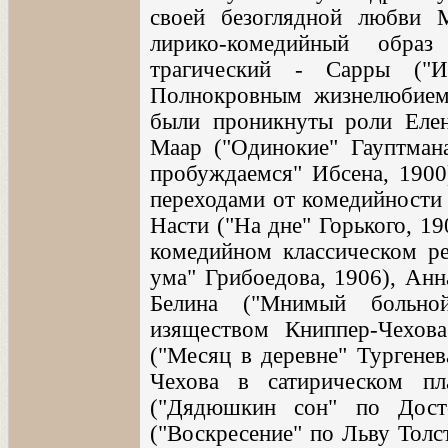
своей безоглядной любви М
лирико-комедийный обра
трагический - Сарры ("И
Полнокровным жизнелюбием,
были проникнуты роли Елен
Маар ("Одинокие" Гауптмана
пробуждаемся" Ибсена, 1900)
переходами от комедийности
Насти ("На дне" Горького, 1
комедийном классическом ре
ума" Грибоедова, 1906), Анн
Белина ("Мнимый больно
изяществом Книппер-Чехов
("Месяц в деревне" Тургенев
Чехова в сатирическом п
("Дядюшкин сон" по Дост
("Воскресение" по Льву Толс