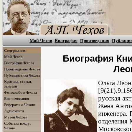
Мой Чехов
Биография
Произведения
Публици
Содержание:
Биография Кни
Мой Чехов
Биография Чехова
Лео
Произведения Чехова
Публицистика Чехова
Критика, статьи,
Ольга Леон
заметки
[9(21).9.18
Фотоальбом Чехова
русская акт
Воспоминания
Жена Антон
Рефераты о Чехове
Аудиокниги
инженера. 
Музеи Чехова
отделения 
События вокруг
Московског
Чехова