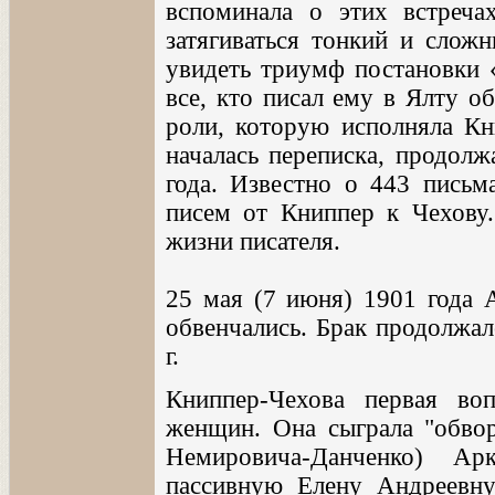
вспоминала о этих встреча
затягиваться тонкий и слож
увидеть триумф постановки 
все, кто писал ему в Ялту о
роли, которую исполняла Кн
началась переписка, продол
года. Известно о 443 письм
писем от Книппер к Чехову.
жизни писателя.
25 мая (7 июня) 1901 года 
обвенчались. Брак продолжал
г.
Книппер-Чехова первая во
женщин. Она сыграла "обво
Немировича-Данченко) Ар
пассивную Елену Андреевну