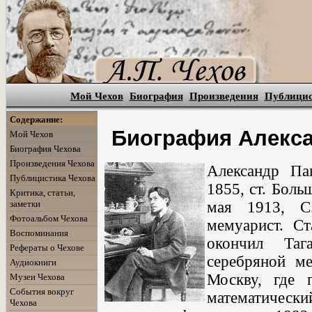
Мой Чехов
Биография
Произведения
Публици
Содержание:
Биография Алекса
Мой Чехов
Биография Чехова
Произведения Чехова
Александр Па
Публицистика Чехова
1855, ст. Боль
Критика, статьи,
заметки
мая 1913, С.
Фотоальбом Чехова
мемуарист. С
Воспоминания
окончил Та
Рефераты о Чехове
серебряной м
Аудиокниги
Москву, где 
Музеи Чехова
События вокруг
математически
Чехова