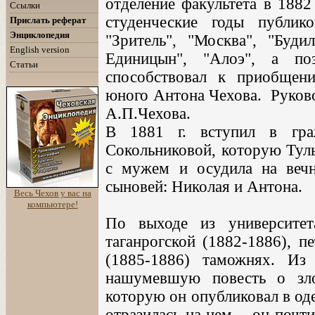
отделение факультета в 1882
Ссылки
студенческие годы публик
Прислать реферат
Энциклопедия
"Зритель", "Москва", "Буд
English version
Единицын", "Алоэ", а п
Статьи
способствовал к приобщен
юного Антона Чехова. Руков
А.П.Чехова.
В 1881 г. вступил в гра
Сокольниковой, которую Туль
с мужем и осудила на вечн
сыновей: Николая и Антона.
Весь Чехов у вас на
компьютере!
По выходе из университе
таганрогской (1882-1886), п
(1885-1886) таможнях. Из
нашумевшую повесть о зло
которую он опубликовал в оде
отразилась на нем, - он почт