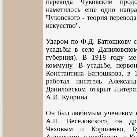
перевода Чуковский прод
наметилось еще одно напра
Чуковского - теория перевода
искусство".
Ударом по Ф.Д. Батюшкову с
усадьбы в селе Даниловско
губерния). В 1918 году ме
коммуну. В усадьбе, перво
Константина Батюшкова, в 
работал писатель Алекса
Даниловском открыт Литера
А.И. Куприна.
Он был любимым учеником ве
А.Н. Веселовского, он д
Чеховым и Короленко, 
Анненским, а особенно - с К