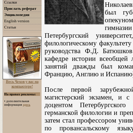
Ссылки
Николаев
Прислать реферат
был губ
Энциклопедия
опекуно
English version
гимназ
Статьи
Петербургский университ
филологическому факультету 
руководства Ф.Д. Батюшков
кафедре истории всеобщей 
занятий дважды был кома
Францию, Англию и Испанию
Весь Чехов у вас на
компьютере!
После первой зарубежн
На правах рекламы:
магистерский экзамен, и с
•
дополнительная
доцентом Петербургского
информация
здесь
германской филологии и преп
затем стал профессором унив
по провансальскому язы