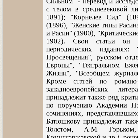
Сильном" - перевод и исслед
с телом в средневековой лит
1891); "Корнелев Сид" (18
(1896), "Женские типы Расин
и Расин" (1900), "Критические 
1902). Свои статьи он 
периодических изданиях:
Просвещения", русском отде
Европы", "Театральном Еже
Жизни", "Всеобщем журнале"
Кроме статей по романо-
западноевропейских лите
принадлежит также ряд критич
по поручению Академии На
сочинениях, представлявших
Батюшкову принадлежат также
Толстом, А.М. Горьком
Комиссаржевской и др.), реце