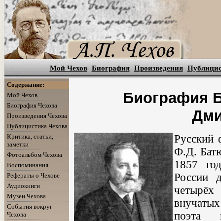
Мой Чехов
Биография
Произведения
Публици
Содержание:
Биография 
Мой Чехов
Биография Чехова
Дми
Произведения Чехова
Публицистика Чехова
Критика, статьи,
Русский 
заметки
Ф.Д. Бат
Фотоальбом Чехова
1857 го
Воспоминания
России д
Рефераты о Чехове
Аудиокниги
четырёх 
Музеи Чехова
внучаты
События вокруг
поэта 
Чехова