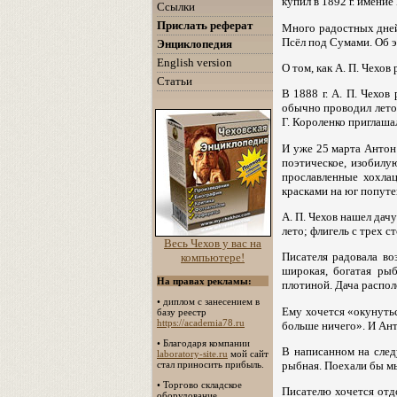
купил в 1892 г. имени
Ссылки
Прислать реферат
Много радостных дней 
Псёл под Сумами. Об э
Энциклопедия
English version
О том, как А. П. Чехов
Статьи
В 1888 г. А. П. Чехов
обычно проводил лето, 
Г. Короленко приглаша
И уже 25 марта Антон
поэтическое, изобилу
прославленные хохлац
красками на юг попутеш
А. П. Чехов нашел дачу
лето; флигель с трех ст
Весь Чехов у вас на
Писателя радовала во
компьютере!
широкая, богатая ры
На правах рекламы:
плотиной. Дача распол
•
диплом с занесением в
Ему хочется «окунутьс
базу реестр
https://academia78.ru
больше ничего». И Ант
• Благодаря компании
В написанном на след
laboratory-site.ru
мой сайт
стал приносить прибыль.
рыбная. Поехали бы мы
• Торгово складское
Писателю хочется отд
оборудование