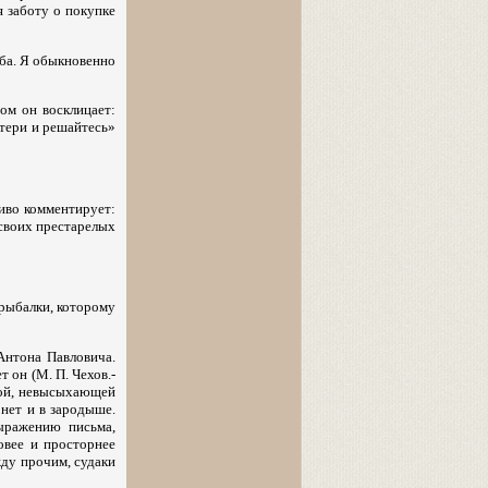
я заботу о покупке
ыба. Я обыкновенно
ом он восклицает:
атери и решайтесь»
ливо комментирует:
 своих престарелых
 рыбалки, которому
Антона Павловича.
 он (М. П. Чехов.-
зной, невысыхающей
нет и в зародыше.
выражению письма,
ровее и просторнее
жду прочим, судаки