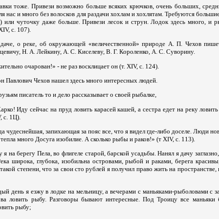
лавки тоже. Привези возможно больше всяких крючков, очень больших, средн
ля нас и много без волосков для раздачи хохлам и хохлятам. Требуются больши
к) или чуточку даже больше. Привези лесок и струн. Лодок здесь много, и р
IV, с. 107).
даче, о реке, об окружающей «величественной» природе А. П. Чехов пише
цевичу, Н. А. Лейкину, А. С. Киселеву, В. Г. Короленко, А. С. Суворину.
тельно очарован!» - не раз восклицает он (т. XIV, с. 124).
н Павлович Чехов нашел здесь много интересных людей.
узьям писатель то и дело рассказывает о своей рыбалке,
арко! Иду сейчас на пруд ловить карасей кашей, а сестра едет на реку ловить
, с. 1Ц).
да чудеснейшая, запихающая за пояс все, что я видел где-либо доселе. Люди но
тепла много Досуга изобилие. А сколько рыбы и раков!» (т XIV, с. 113).
я на берегу Пела, во флигеле старой, барской усадьбы. Нанял я дачу заглазно,
Река широка, глубока, изобильна островами, рыбой и раками, берега красивы,
 такой степени, что за свои сто рублей я получил право жить на пространстве,
ый день я езжу в лодке на мельницу, а вечерами с маньяками-рыболовами с 
ова ловить рыбу. Разговоры бывают интересные. Под Троицу все маньяки 
овить рыбу;