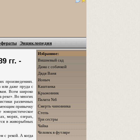
ефераты
Энциклопедия
Избранное:
 гг. -
Вишневый сад
Дама с собачкой
Дядя Ваня
Ионыч
их произведениях.
Каштанка
а или даже пруда с
овам. Всем широко
Крыжовник
а реке». Во многих
Палата №6
ристики различных
Смерть чиновника
«имеющим привычку
ое юмористическое
Степь
ах, морях, озерах,
Три сестры
ится в живорыбных
Чайка
Человек в футляре
м с рекой. А когда