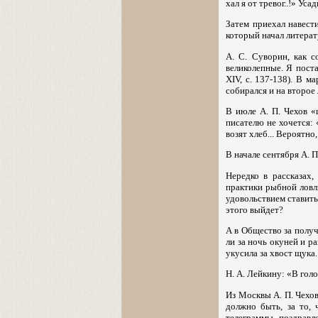
хал я от тревог..!» Уса
Затем приехал навести
который начал литерат
А. С. Суворин, как с
великолепные. Я поста
XIV, с. 137-138). В м
собирался и на второе 
В июле А. П. Чехов «
писателю не хочется: 
возят хлеб... Вероятно,
В начале сентября А. П
Нередко в рассказах,
практики рыбной ловли
удовольствием ставить
этого выйдет?
А в Общество за получ
ли за ночь окуней и р
укусила за хвост щука. 
Н. А. Лейкину: «В голов
Из Москвы А. П. Чехо
должно быть, за то, 
телеграммы, поздравл