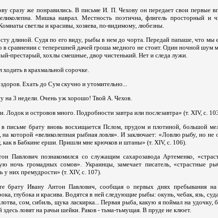
ову сразу же понравились. В письме И. П. Чехову он передает свои первые в
еликолепна. Мишка наврал. Местность поэтична, флигель просторный и ч
 Комнаты светлы и красивы, хозяева, по-видимому, любезны.
сту длиной. Судя по его виду, рыбы в нем до чорта. Передай папаше, что мы 
о в сравнении с теперешней дачей гроша медного не стоит. Один ночной шум м
рый-престарый, хохлы смешные, двор чистенький. Нет и следа лужи.
л ходить в крахмальной сорочке.
 здоров. Ехать до Сум скучно и утомительно...
у на 3 недели. Очень уж хорошо! Твой А. Чехов.
 Лодок и островов много. Подробности завтра или послезавтра» (т. XIV, с. 103
в письме брату вновь восхищается Пслом, прудом и плотиной, большой ме
 на которой «великолепная рыбная ловля». И заключает: «Ловлю рыбу, но не
, как в Бабкине ерши. Пришли мне крючков и штаны» (т. XIV, с. 106).
тон Павлович познакомился со служащим сахарозавода Артеменко, «страс
ую ночь громадных сомов». Украинцы, замечает писатель, «страстные ры
 у них премудрости» (т. XIV, с. 107).
те брату Ивану Антон Павлович, сообщая о первых днях пребывания на 
ока, глубока и красива. Водятся в ней следующие рыбы: окунь, чебак, язь, суд
лотва, сом, сибиль, щука ласкирка... Первая рыба, какую я поймал на удочку, 
здесь ловят на рачьи шейки. Раков - тьма-тьмущая. В пруде не клюет.