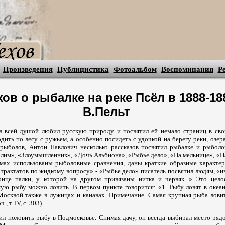
Произведения
Публицистика
Фотоальбом
Воспоминания
Р
хов о рыбалке на реке Псёл в 1888-1889
В.Пельт
в всей душой любил русскую природу и посвятил ей немало страниц в сво
ить по лесу с ружьем, а особенно посидеть с удочкой на берегу реки, озер
 рыболов, Антон Павлович несколько рассказов посвятил рыбалке и рыбол
алим», «Злоумышленник», «Дочь Альбиона», «Рыбье дело», «На мельнице», «Н
ьмах использованы рыболовные сравнения, даны краткие образные характе
«трактатов по жидкому вопросу» - «Рыбье дело» писатель посвятил людям, 
онце палки, у которой на другом привязаны нитка и червяк...» Это цел
кую рыбу можно ловить. В первом пункте говорится: «1. Рыбу ловят в океан
 Москвой также в лужицах и канавах. Примечание. Самая крупная рыба лов
, т. IV, с. 303).
ил половить рыбу в Подмосковье. Снимая дачу, он всегда выбирал место рядо