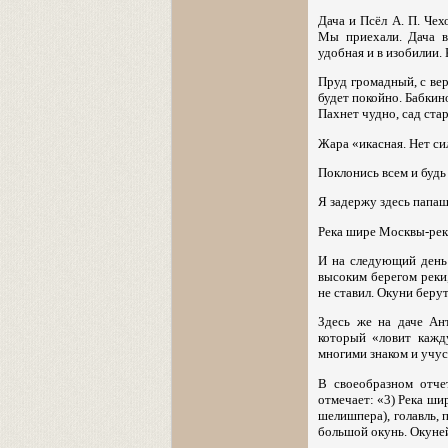
Дача и Псёл А. П. Чех
Мы приехали. Дача в
удобная и в изобилии.
Пруд громадный, с вер
будет покойно. Бабкин
Пахнет чудно, сад ста
Жара «икасная. Нет си
Поклонись всем и будь
Я задержу здесь папаш
Река шире Москвы-реки.
И на следующий день 
высоким берегом реки,
не ставил. Окуни берут
Здесь же на даче Ан
который «ловит кажд
многими знаком и учусь
В своеобразном отче
отмечает: «3) Река шир
шелишпера), голавль, п
большой окунь. Окуней 