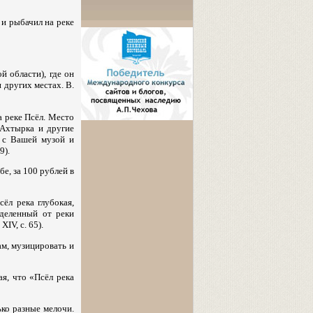
 и рыбачил на реке
й области), где он
 других местах. В.
а реке Псёл. Место
 Ахтырка и другие
с с Вашей музой и
9).
бе, за 100 рублей в
ёл река глубокая,
тделенный от реки
IV, с. 65).
ам, музицировать и
я, что «Псёл река
ько разные мелочи.