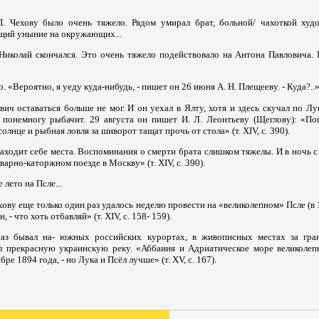
П. Чехову было очень тяжело. Рядом умирал брат, больной/ чахоткой худ
щий уныние на окружающих...
 Николай скончался. Это очень тяжело подействовало на Антона Павловича. 
 «Вероятно, я уеду куда-нибудь, - пишет он 26 июня А. Н. Плещееву. - Куда?..» (т
ч оставаться больше не мог. И он уехал в Ялту, хотя и здесь скучал по Лук
 понемногу рыбачит. 29 августа он пишет И. Л. Леонтьеву (Щеглову): «Пог
олнце и рыбная ловля за шиворот тащат прочь от стола» (т. XIV, с. 390).
находит себе места. Воспоминания о смерти брата слишком тяжелы. И в ночь с 
варно-каторжном поезде в Москву» (т. XIV, с. 390).
 лето на Псле...
ову еще только один раз удалось неделю провести на «великолепном» Псле (в 18
, - что хоть отбавляй» (т. XIV, с. 158- 159).
аз бывал на- южных российских курортах, в живописных местах за гран
 прекрасную украинскую реку. «Аббаиия и Адриатическое море великолепн
ре 1894 года, - но Лука и Псёл лучше» (т. XV, с. 167).