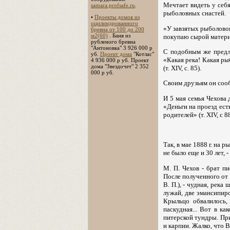
Мечтает видеть у себя
samara.profsafe.ru
.
рыболовных снастей.
•
Проекты домов из
оцилиндрованного
«У завзятых рыболовов
бревна от 100 до 200
м2(60)
. Баня из
покупаю сырой материал
рубленого бревна
"Антоновка" 3 926 000 р
С подобным же предло
уб.
Проект дома
"Котлас"
«Какая река! Какая ры
4 936 000 р уб. Проект
дома "Звездочет" 2 352
(т. XIV, с. 85).
000 р уб.
Своим друзьям он сооб
И 5 мая семья Чехова 
«Деньги на проезд есть
родителей» (т. XIV, с 88
Так, в мае 1888 г. на
не было еще и 30 лет, 
М. П. Чехов - брат п
После полученного от 
В. П.), - чудная, рек
лужай, две эмансипир
Крыльцо обвалилось,
паскудная... Вот в к
питерской тундры. При
и карпии. Жалко, что В