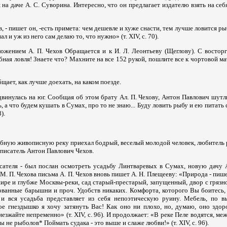
 на даче А. С. Суворина. Интересно, что он предлагает издателю взять на себ
, - пишет он, -есть примета: чем дешевле и хуже снасти, тем лучше ловится р
 и уж из него сам делаю то, что нужно» (т. XIV, с. 70).
жением А. П. Чехов Обращается и к И. Л. Леонтьеву (Щеглову). С восторг
бная ловля! Знаете что? Махните на все 152 рукой, пошлите все к чортовой м
щает, как лучше доехать, на каком поезде.
двинулась на юг. Сообщая об этом брату Ал. П. Чехову, Антон Павлович шут
, а что будем кушать в Сумах, про то не знаю... Буду ловить рыбу и ею питать
).
 рыбную живописную реку приехал бодрый, веселый молодой человек, любитель
- писатель Антон Павлович Чехов.
исателя - был послан осмотреть усадьбу Линтваревых в Сумах, новую дачу 
М. П. Чехова письма А. П. Чехов вновь пишет А. Н. Плещееву: «Природа - пишет
а шире и глубже Москвы-реки, сад старый-престарый, запущенный, двор с гря
ованные барышни и проч. Удобств никаких. Комфорта, которого Вы боитесь, 
 и вся усадьба представляет из себя непоэтическую руину. Мебель, по 
акое гнездышко я хочу затянуть Вас! Как оно ни плохо, но, думаю, оно здо
езжайте непременно» (т. XIV, с. 96). И продолжает: «В реке Пеле водятся, ме
ы не рыболов* Поймать судака - это выше и слаже любви!» (т. XIV, с. 96).