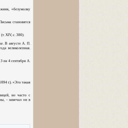
ожник, «безумолку
Письма становятся
. XIV, с. 380).
е. В августе А. П.
ода великолепная.
3 на 4 сентября А.
94 г.). «Это такая
ицей, но часто с
ы, - замечал он в