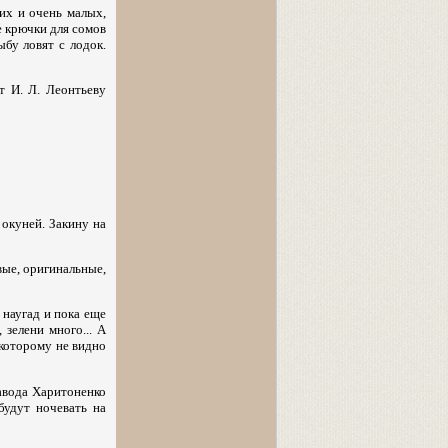
их и очень малых,
е крючки для сомов
ыбу ловят с лодок.
т И. Л. Леонтьеву
 окуней. Закину на
вые, оригинальные,
 наугад и пока еще
 зелени много... А
 которому не видно
завода Харитоненко
будут ночевать на