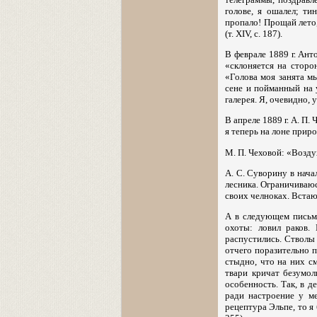
голове, я ошалел; ти
пропало! Прощай лето
(т. XIV, с. 187).
В феврале 1889 г. Ан
«склоняется на сторон
«Голова моя занята м
сене и пойманный на 
галерея. Я, очевидно, у
В апреле 1889 г. А. П
я теперь на лоне приро
М. П. Чеховой: «Воздух
А. С. Суворину в начал
лесника. Ограничиваюс
своих челноках. Встаю 
А в следующем письме
охоты: ловил раков.
распустились. Стволы 
отчего поразительно п
стыдно, что на них с
твари кричат безумо
особенность. Так, в д
ради настроение у м
рецептура Эльпе, то я