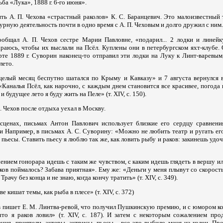
дьба «Лука», 1888 г. 6-го июня».
ть А. П. Чехова «страстный раколов» К. С. Баранцевич. Это малоизвестный 
урную деятельность почти в одно время с А. П. Чеховым и долго дружил с ним.
ообщал А. П. Чехов сестре Марии Павловне, «подарил... 2 лодки и линейку
раюсь, чтобы их выслали на Псёл. Куплены они в петербургском яхт-клубе. 
арте 1889 г. Суворин наконец-то отправил эти лодки на Луку к Линт-варевым,
лето.
целый месяц беспутно шатался по Крыму и Кавказу» и 7 августа вернулся
«Каналья Псёл, как нарочно, с каждым днем становится все красивее, погода 
 и будущее лето я буду жить на Пеле» (т. XIV, с. 150).
. Чехов после отдыха уехал в Москву.
 сценах, письмах Антон Павлович использует близкие его сердцу сравнен
 Например, в письмах А. С. Суворину: «Можно не любить театр и ругать его
 пьесы. Ставить пьесу я люблю так же, как ловить рыбу и раков: закинешь удоч
ением гонорара идешь с таким же чувством, с каким идешь глядеть в вершу ил
аков поймалось? Забава приятная». Ему же: «Деньги у меня плывут со скорост
Трачу без конца и не знаю, когда кончу тратить» (т. XIV, с. 349).
е кишат темы, как рыба в плесе» (т. XIV, с. 372)
в пишет Е. М. Линтва-ревой, что получил Пушкинскую премию, и с юмором к
что я раков ловил» (т. XIV, с. 187). И затем с некоторым сожалением про
ения, приятели, актеры, актрисы, пьесы - все это выбило меня из колеи. П