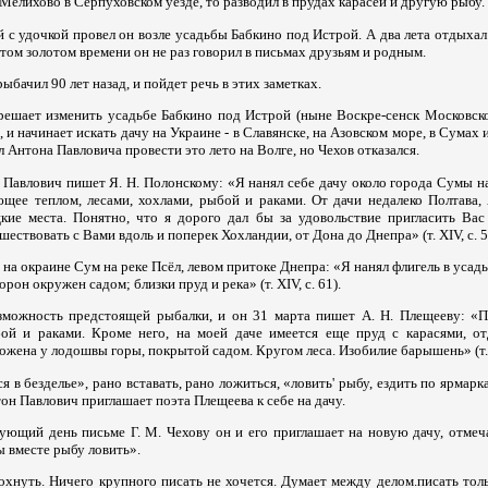
е Мелихово в Серпуховском уезде, то разводил в прудах карасей и другую рыбу.
с удочкой провел он возле усадьбы Бабкино под Истрой. А два лета отдыхал
том золотом времени он не раз говорил в письмах друзьям и родным.
 рыбачил 90 лет назад, и пойдет речь в этих заметках.
 решает изменить усадьбе Бабкино под Истрой (ныне Воскре-сенск Московско
и начинает искать дачу на Украине - в Славянске, на Азовском море, в Сумах и
л Антона Павловича провести это лето на Волге, но Чехов отказался.
 Павлович пишет Я. Н. Полонскому: «Я нанял себе дачу около города Сумы н
ющее теплом, лесами, хохлами, рыбой и раками. От дачи недалеко Полтава,
кие места. Понятно, что я дорого дал бы за удовольствие пригласить Ва
ествовать с Вами вдоль и поперек Хохландии, от Дона до Днепра» (т. XIV, с. 5
 на окраине Сум на реке Псёл, левом притоке Днепра: «Я нанял флигель в усадь
орон окружен садом; близки пруд и река» (т. XIV, с. 61).
зможность предстоящей рыбалки, и он 31 марта пишет А. Н. Плещееву: «Пс
бой и раками. Кроме него, на моей даче имеется еще пруд с карасями, о
ожена у лодошвы горы, покрытой садом. Кругом леса. Изобилие барышень» (т. X
я в безделье», рано вставать, рано ложиться, «ловить' рыбу, ездить по ярмарк
он Павлович приглашает поэта Плещеева к себе на дачу.
ующий день письме Г. М. Чехову он и его приглашает на новую дачу, отмеча
 вместе рыбу ловить».
охнуть. Ничего крупного писать не хочется. Думает между делом.писать тол