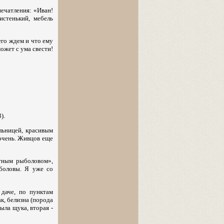
печатления: «Иван!
истенький, мебель
его ждем и что ему
ожет с ума свести!
).
льницей, красивым
 очень. Живцов еще
тным рыболовом»,
боловы. Я уже со
даче, по пунктам
ак, белизна (порода
была щука, вторая -