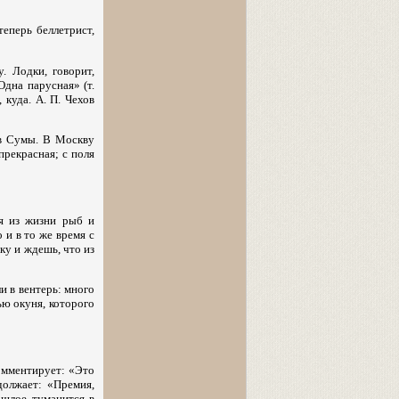
теперь беллетрист,
. Лодки, говорит,
Одна парусная» (т.
 куда. А. П. Чехов
 в Сумы. В Москву
прекрасная; с поля
ия из жизни рыб и
 и в то же время с
ку и ждешь, что из
и в вентерь: много
ью окуня, которого
омментирует: «Это
должает: «Премия,
рошлое туманится в