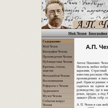
Мой Чехов
Биография
Содержание:
А.П. Че
Мой Чехов
Биография Чехова
Произведения Чехова
Публицистика Чехова
Антон Павлович Чехо
Критика, статьи,
Писатель любил поброд
заметки
карасями. Страстный
известны рассказы «Н
Фотоальбом Чехова
произведениях и пис
Воспоминания
рыб. Один из ранних 
Рефераты о Чехове
садиться на одном к
руководство, где и ка
Аудиокниги
реках, прудах, а под
Музеи Чехова
лавках» (Поли. собр. соч.
События вокруг
А. П. Чехов и сам люб
Чехова