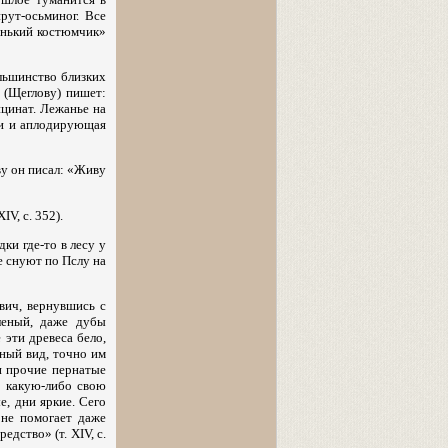
рут-осьминог. Все
енький костюмчик»
льшинство близких
у (Щеглову) пишет:
нцинат. Лежанье на
ии и аплодирующая
ву он писал: «Живу
V, с. 352).
ки где-то в лесу у
е снуют по Пслу на
вич, вернувшись с
еленый, даже дубы
 эти древеса бело,
нный вид, точно им
и прочие пернатые
т какую-либо свою
е, дни яркие. Сего
не помогает даже
дство» (т. XIV, с.