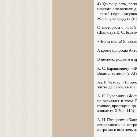
4) Удилища есть, поп
немного с волосками д
- такой (здесь рисуно
Жерлиц не крадут» (т. X
С восторгом о новой 
(Щеглову), К. С. Баран-
«Что за места! Я положи
А кроме природы Анто
В письмах родным и др
К. С. Баранцевичу: «Ж
Ваше счастье...» (т. XIV
Ал. П. Чехову: «Приро
житье дешевое, сытое, 
А. С. Суворину: «Живу 
не раскаялся в этом. 
главное, просторно до
конца» (т. XIV, с. 115).
А. Н. Плещееву: «Кажд
отправляюсь на остр
островах и всю ночь л