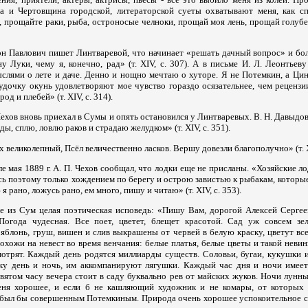
на и Чертовщина городской, литераторской суеты охватывают меня, как сп
, прощайте раки, рыба, остроносые челноки, прощай моя лень, прощай голуб
тон Павлович пишет Линтваревой, что начинает «решать дачный вопрос» и бо
у Луки, чему я, конечно, рад» (т. XIV, с. 307). А в письме И. Л. Леонтьев
ыслями о лете и даче. Денно и нощно мечтаю о хуторе. Я не Потемкин, а Ци
удочку окунь удовлетворяют мое чувство гораздо осязательнее, чем реценз
род и плебей» (т. XIV, с. 314).
. Чехов вновь приехал в Сумы и опять остановился у Линтваревых. В. Н. Давыдо
ды, сплю, ловлю раков и страдаю желудком» (т. XIV, с. 351).
 великолепный, Псёл величественно ласков. Вершу довезли благополучно» (т. XI
е мая 1889 г. А. П. Чехов сообщал, что лодки еще не присланы. «Хозяйские лод
ь поэтому только хождением по берегу и острою завистью к рыбакам, которы
я рано, ложусь рано, ем много, пишу и читаю» (т. XIV, с. 353).
 из Сум целая поэтическая исповедь: «Пишу Вам, дорогой Алексей Сергее
 Погода чудесная. Все поет, цветет, блещет красотой. Сад уж совсем з
яблонь, груш, вишен и слив выкрашены от червей в белую краску, цветут все
охожи на невест во время венчания: белые платья, белые цветы и такой неви
мотрят. Каждый день родятся миллиарды существ. Соловьи, бугаи, кукушки 
лку день и ночь, им аккомпанируют лягушки. Каждый час дня и ночи имее
евятом часу вечера стоит в саду буквально рев от майских жуков. Ночи лунны
еня хорошее, и если б не кашляющий художник и не комары, от которых 
 был бы совершенным Потемкиным. Природа очень хорошее успокоительное сре