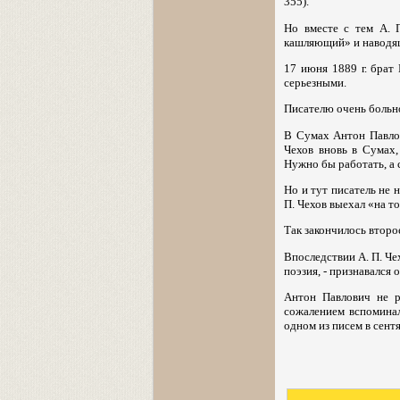
355).
Но вместе с тем А. 
кашляющий» и наводя
17 июня 1889 г. брат
серьезными.
Писателю очень больно.
В Сумах Антон Павлови
Чехов вновь в Сумах,
Нужно бы работать, а с
Но и тут писатель не 
П. Чехов выехал «на то
Так закончилось второе
Впоследствии А. П. Чех
поэзия, - признавался он
Антон Павлович не р
сожалением вспоминал
одном из писем в сентяб