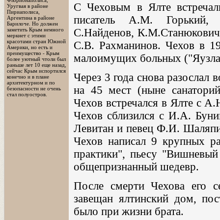
Флорионаполиса,
С Чеховым в Ялте встречал
Уругвая в районе
Пириаполиса,
писатель А.М. Горький, 
Аргентина в районе
Барилоче. Но должен
С.Найденов, К.М.Станюкович,
заметить Крым немного
меркнет с этими
красотами стран Южной
С.В. Рахманинов. Чехов в 19
Америки, но есть и
преимущество - Крым
малоимущих больных ("Яузлар
более уютный чтоли был
раньше лет 10 еще назад,
сейчас Крым испортился
Через 3 года снова разослал 
конечно и в плане
архитектурном и по
на 45 мест (ныне санаторий
безопасности не очень
стал полуостров.
Чехов встречался в Ялте с А
Чехов сблизился с И.А. Бун
Левитан и певец Ф.И. Шаляпи
Чехов написал 9 крупных рас
практики", пьесу "Вишневый 
общепризнанный шедевр.
После смерти Чехова его с
завещан ялтинский дом, пост
было при жизни брата.