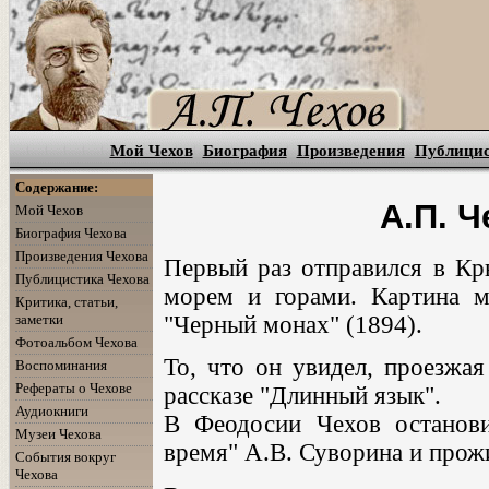
Мой Чехов
Биография
Произведения
Публици
Содержание:
А.П. 
Мой Чехов
Биография Чехова
Произведения Чехова
Первый раз отправился в Кр
Публицистика Чехова
морем и горами. Картина м
Критика, статьи,
заметки
"Черный монах" (1894).
Фотоальбом Чехова
То, что он увидел, проезжая
Воспоминания
Рефераты о Чехове
рассказе "Длинный язык".
Аудиокниги
В Феодосии Чехов останови
Музеи Чехова
время" А.В. Суворина и прожи
События вокруг
Чехова