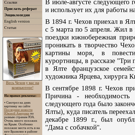
В июле-августе следующего г
Ссылки
и использует их для работы н
Прислать реферат
Энциклопедия
В 1894 г. Чехов приехал в Ял
English version
Статьи
с 5 марта по 5 апреля. Жил в
поездки южнобережная приро
проникать в творчество Чехо
картины моря, в повести
курортницы, в рассказе "Три
в Ялте французское семейс
художника Ярцева, хирурга К
Весь Чехов у вас на
В сентябре 1898 г. Чехов пр
компьютере!
Причина - необходимость 
На правах рекламы:
следующего года было законч
• Смотрел на днях
картинку на сайте
Последние новости
Ялты), куда писатель переехал
Южной Америки
по
разным странам ЮА.
декабре 1899 г., был опубл
Очень много похожих
на Крым. Особенно
"Дама с собачкой".
похожие места есть в на
юге Бразилии в районе