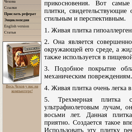
Чехова
прикосновения. Вот самые
Ссылки
плитки, свидетельствующие 
Прислать реферат
стильным и перспективным.
Энциклопедия
English version
1. Живая плитка гипоаллерген
Статьи
2. Она является совершенн
окружающей его среде, а жид
также используется в пищев
3. Подобное покрытие обл
механическим повреждениям
Весь Чехов у вас на
4. Живая плитка очень легка в
компьютере!
5. Трехмерная плитка сп
ультрафиолетовым лучам, он
восьми лет. Данная плитк
приятно. Создается такое вп
Использовать эту плитку ре