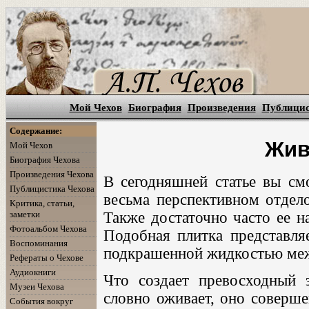
Мой Чехов
Биография
Произведения
Публици
Содержание:
Жив
Мой Чехов
Биография Чехова
Произведения Чехова
В сегодняшней статье вы см
Публицистика Чехова
весьма перспективном отдело
Критика, статьи,
заметки
Также достаточно часто ее н
Фотоальбом Чехова
Подобная плитка представля
Воспоминания
подкрашенной жидкостью ме
Рефераты о Чехове
Аудиокниги
Что создает превосходный
Музеи Чехова
словно оживает, оно соверше
События вокруг