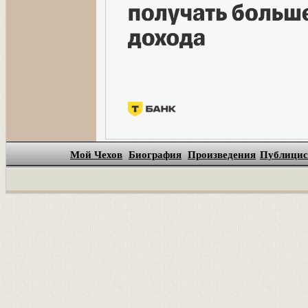
Мой Чехов
Биография
Произведения
Публицис