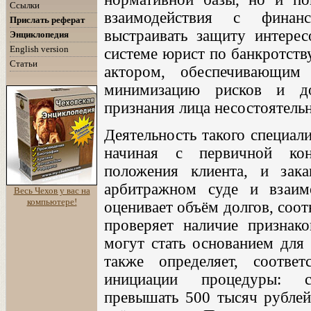
Ссылки
взаимодействия с фина
Прислать реферат
выстраивать защиту интерес
Энциклопедия
English version
системе юрист по банкротств
Статьи
актором, обеспечивающим
минимизацию рисков и до
признания лица несостоятель
Деятельность такого специал
начиная с первичной кон
положения клиента, и зака
арбитражном суде и взаи
Весь Чехов у вас на
компьютере!
оценивает объём долгов, соо
проверяет наличие признак
могут стать основанием для 
также определяет, соотве
инициации процедуры: с
превышать 500 тысяч рублей