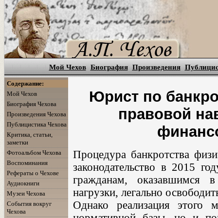
Мой Чехов
Биография
Произведения
Публици
Содержание:
Юрист по банкро
Мой Чехов
Биография Чехова
правовой на
Произведения Чехова
Публицистика Чехова
финансо
Критика, статьи,
заметки
Процедура банкротства физич
Фотоальбом Чехова
Воспоминания
законодательство в 2015 го
Рефераты о Чехове
гражданам, оказавшимся в
Аудиокниги
нагрузки, легально освободит
Музеи Чехова
Однако реализация этого м
События вокруг
Чехова
нормативной базы, но и по