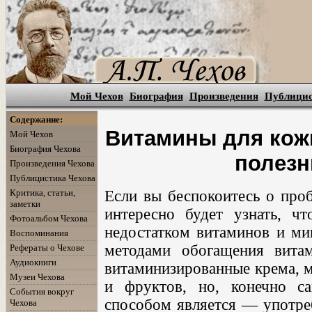
Мой Чехов
Биография
Произведения
Публици
Содержание:
Витамины для кож
Мой Чехов
Биография Чехова
полезн
Произведения Чехова
Публицистика Чехова
Критика, статьи,
Если вы беспокоитесь о проб
заметки
интересно будет узнать, ч
Фотоальбом Чехова
недостатком витаминов и мин
Воспоминания
методами обогащения вита
Рефераты о Чехове
Аудиокниги
витаминизированные крема, м
Музеи Чехова
и фруктов, но, конечно 
События вокруг
способом является — употре
Чехова