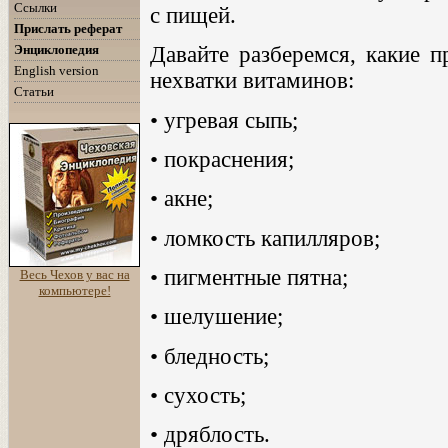
Ссылки
с пищей.
Прислать реферат
Энциклопедия
Давайте разберемся, какие 
English version
нехватки витаминов:
Статьи
• угревая сыпь;
• покраснения;
• акне;
• ломкость капилляров;
• пигментные пятна;
Весь Чехов у вас на
компьютере!
• шелушение;
• бледность;
• сухость;
• дряблость.