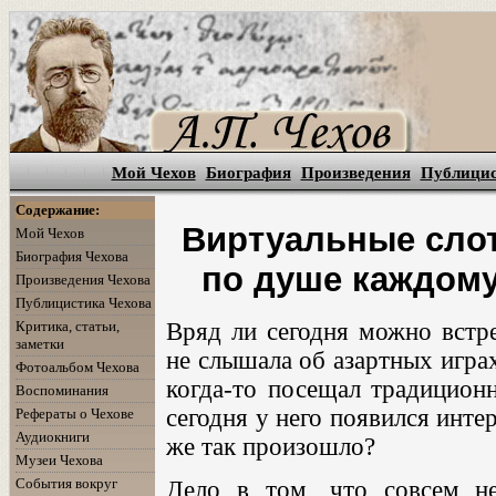
Мой Чехов
Биография
Произведения
Публици
Содержание:
Виртуальные слот
Мой Чехов
Биография Чехова
по душе каждому
Произведения Чехова
Публицистика Чехова
Критика, статьи,
Вряд ли сегодня можно встре
заметки
не слышала об азартных играх
Фотоальбом Чехова
когда-то посещал традиционн
Воспоминания
сегодня у него появился инт
Рефераты о Чехове
Аудиокниги
же так произошло?
Музеи Чехова
События вокруг
Дело в том, что совсем н