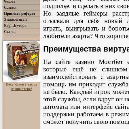
Чехова
подполье, и сделать в них св
Ссылки
Но заядлые геймеры расстр
Прислать реферат
Энциклопедия
отыскали для себя новый д
English version
играть, выигрывать и бороть
Статьи
любители азарта? Что хорошег
Преимущества вирту
На сайте казино Мостбет е
которые ещё не слишком
взаимодействовать с азартн
помощь им приходит служба 
Весь Чехов у вас на
компьютере!
не было. Каждый игрок может
этой службы, если вдруг он н
автомата или интерфейс сайт
поддержки работаем в режиме
сможет получить свою помощ