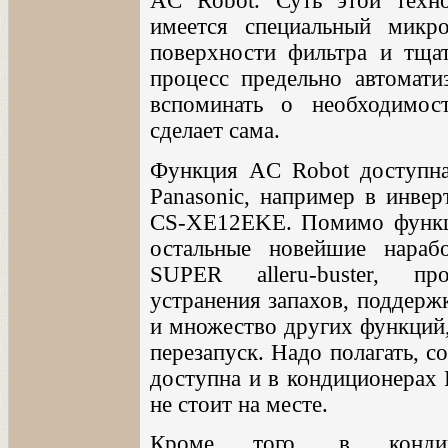
AC Robot. Суть этой техно
имеется специальный микр
поверхности фильтра и тща
процесс предельно автомати
вспоминать о необходимос
сделает сама.
Функция AC Robot доступна
Panasonic, например в инве
CS-XE12EKE. Помимо функци
остальные новейшие нарабо
SUPER alleru-buster, пр
устранения запахов, поддержк
и множество других функций,
перезапуск. Надо полагать, 
доступна и в кондиционерах 
не стоит на месте.
Кроме того, в кондици