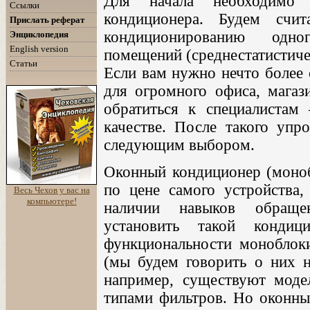
Для начала необходимо 
Ссылки
кондиционера. Будем счи
Прислать реферат
кондиционированию одно
Энциклопедия
English version
помещений (среднестатистиче
Статьи
Если вам нужно нечто более 
для огромного офиса, магази
обратиться к специалистам
качестве. После такого упр
следующим выбором.
Оконный кондиционер (моно
по цене самого устройства,
Весь Чехов у вас на
компьютере!
наличии навыков обраще
установить такой кондиц
функциональности моноблоки
(мы будем говорить о них н
например, существуют моде
типами фильтров. Но оконн