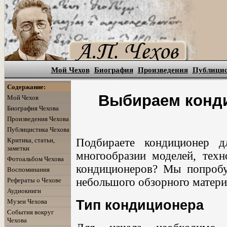
Мой Чехов
Биография
Произведения
Публици
Содержание:
Выбираем конди
Мой Чехов
Биография Чехова
Произведения Чехова
Публицистика Чехова
Критика, статьи,
Подбираете кондиционер 
заметки
многообразии моделей, техн
Фотоальбом Чехова
кондиционеров? Мы попроб
Воспоминания
небольшого обзорного матери
Рефераты о Чехове
Аудиокниги
Тип кондиционера
Музеи Чехова
События вокруг
Чехова