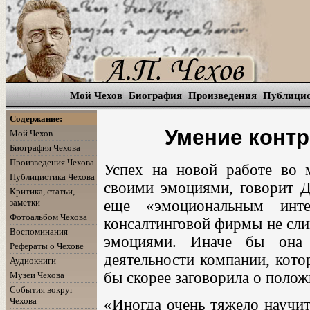
Мой Чехов
Биография
Произведения
Публици
Содержание:
Умение конт
Мой Чехов
Биография Чехова
Произведения Чехова
Успех на новой работе во 
Публицистика Чехова
своими эмоциями, говорит Д
Критика, статьи,
заметки
еще «эмоциональным инте
Фотоальбом Чехова
консалтинговой фирмы не сл
Воспоминания
эмоциями. Иначе бы она 
Рефераты о Чехове
деятельности компании, котор
Аудиокниги
бы скорее заговорила о полож
Музеи Чехова
События вокруг
Чехова
«Иногда очень тяжело научит