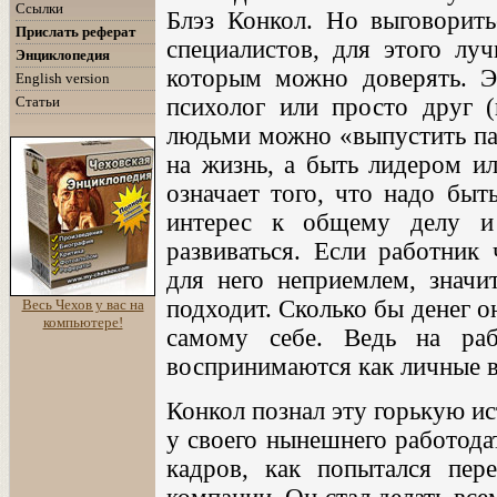
Ссылки
Блэз Конкол. Но выговорит
Прислать реферат
специалистов, для этого лу
Энциклопедия
которым можно доверять. Э
English version
Статьи
психолог или просто друг (
людьми можно «выпустить пар
на жизнь, а быть лидером и
означает того, что надо быт
интерес к общему делу и
развиваться. Если работник 
для него неприемлем, значит
подходит. Сколько бы денег о
Весь Чехов у вас на
компьютере!
самому себе. Ведь на раб
воспринимаются как личные вр
Конкол познал эту горькую ис
у своего нынешнего работода
кадров, как попытался пере