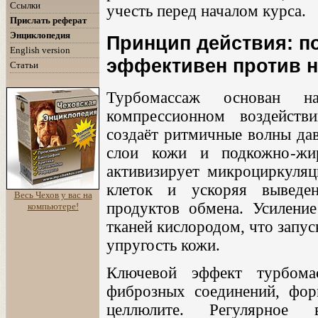
Ссылки
учесть перед началом курса.
Прислать реферат
Энциклопедия
Принцип действия: п
English version
эффективен против 
Статьи
Турбомассаж основан н
компрессионном воздейств
создаёт ритмичные волны дав
слои кожи и подкожно-жир
активизирует микроциркуля
клеток и ускоряя выведе
Весь Чехов у вас на
продуктов обмена. Усилени
компьютере!
тканей кислородом, что запу
упругость кожи.
Ключевой эффект турбома
фиброзных соединений, фо
целлюлите. Регулярное в