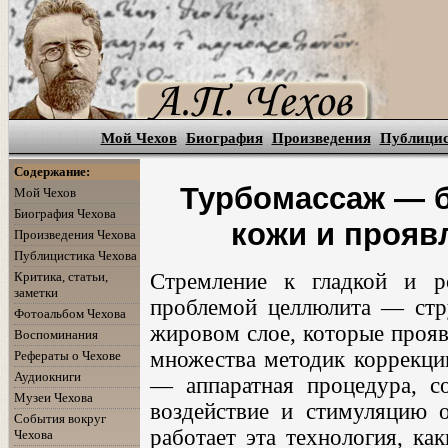
Мой Чехов
Биография
Произведения
Публици
Содержание:
Турбомассаж — б
Мой Чехов
Биография Чехова
кожи и прояв
Произведения Чехова
Публицистика Чехова
Критика, статьи,
Стремление к гладкой и р
заметки
проблемой целлюлита — стр
Фотоальбом Чехова
жировом слое, которые прояв
Воспоминания
множества методик коррекци
Рефераты о Чехове
Аудиокниги
— аппаратная процедура, с
Музеи Чехова
воздействие и стимуляцию о
События вокруг
работает эта технология, ка
Чехова