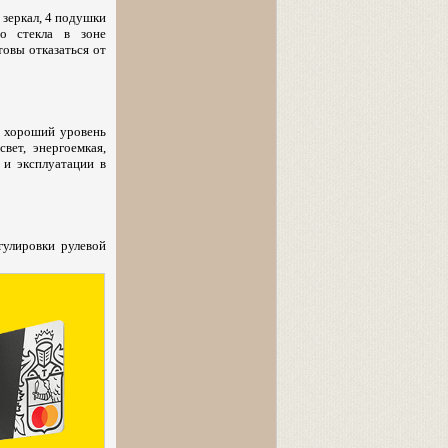
 зеркал, 4 подушки
го стекла в зоне
товы отказаться от
, хороший уровень
вет, энергоемкая,
 и эксплуатации в
гулировки рулевой