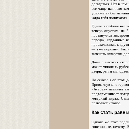
догадаться. Нет в нем
все чаще начинаю зам
ускоряется без малейш
когда тебя понимают».
Где-то в глубине нес
теперь опустили на 2
протянулись выстрое
передач, карданные в
проскальзывают, крут
— уже поровну. Такой
замечать коварства до
Даже с высоких скоро
может миновать рубеж 
двери, рычагам подвес
Но сейчас я об этом 
Привыкнув к не теряю
«Аутбек» начинает ск
подтормаживает потеря
коварный вираж. Сам
позволяет и такое.
Как стать равн
Однако же этот подли
конечно же, нечему.