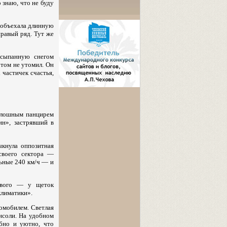
 знаю, что не буду
ы объехала длинную
правый ряд. Тут же
асыпанную снегом
этом не утомил. Он
 частичек счастья,
плошным панцирем
н», застрявший в
ыкнула оппозитная
своего сектора —
льные 240 км/ч — и
бового — у щеток
климатики».
омобилем. Светлая
нсоли. На удобном
бно и уютно, что