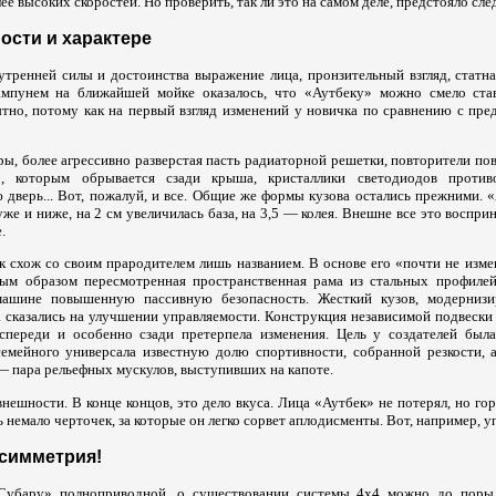
лее высоких скоростей. Но проверить, так ли это на самом деле, предстояло с
ости и характере
утренней силы и достоинства выражение лица, пронзительный взгляд, статн
мпунем на ближайшей мойке оказалось, что «Аутбеку» можно смело став
но, потому как на первый взгляд изменений у новичка по сравнению с пре
, более агрессивно разверстая пасть радиаторной решетки, повторители пов
р, которым обрывается сзади крыша, кристаллики светодиодов против
 дверь... Вот, пожалуй, и все. Общие же формы кузова остались прежними. 
же и ниже, на 2 см увеличилась база, на 3,5 — колея. Внешне все это воспр
.
к схож со своим прародителем лишь названием. В основе его «почти не изме
ным образом пересмотренная пространственная рама из стальных профилей
машине повышенную пассивную безопасность. Жесткий кузов, модернизи
а сказались на улучшении управляемости. Конструкция независимой подвески
 спереди и особенно сзади претерпела изменения. Цель у создателей бы
емейного универсала известную долю спортивности, собранной резкости, 
— пара рельефных мускулов, выступивших на капоте.
нешности. В конце концов, это дело вкуса. Лица «Аутбек» не потерял, но гор
 немало черточек, за которые он легко сорвет аплодисменты. Вот, например, уп
 симметрия!
«Субару» полноприводной, о существовании системы 4х4 можно до поры