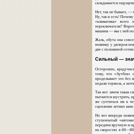
складывается ощущение
Нет, так не бывает, —
Ну, так и есть! Почем
«климатика» всего 
переключатели? Впроче
машина — мы с ней по
Жаль, обута она совсе
новинку у дилеров пок
две с половиной сотни
Сильный — зна
Осторожно, крадучись
тому, что «Аутбек» о
проделывает это без 
педали тормоза, а зат
Так вот зачем такая 
пытаются шустрить, пр
же суетиться ни к че
сцепление летних шин
Но вот впереди появля
ступенчатый «автома
передачи вручную и пр
на скоростях в 60—80