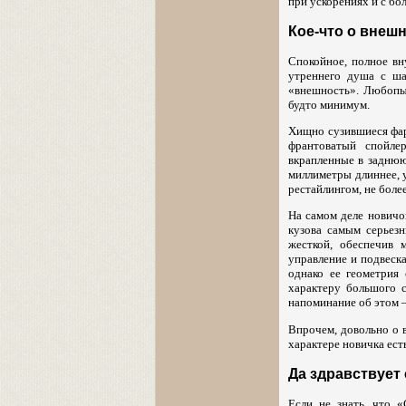
при ускорениях и с бо
Кое-что о внешн
Спокойное, полное вн
утреннего душа с ша
«внешность». Любопыт
будто минимум.
Хищно сузившиеся фары
франтоватый спойле
вкрапленные в заднюю
миллиметры длиннее, у
рестайлингом, не более
На самом деле новичо
кузова самым серьез
жесткой, обеспечив 
управление и подвеск
однако ее геометрия
характеру большого с
напоминание об этом 
Впрочем, довольно о в
характере новичка есть
Да здравствует
Если не знать, что 