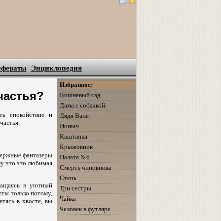
ефераты
Энциклопедия
Избранное:
частья?
Вишневый сад
Дама с собачкой
ть спокойствие и
Дядя Ваня
частья.
Ионыч
Каштанка
Крыжовник
удержные фантазеры
Палата №6
му что это любимая
Смерть чиновника
Степь
вращаясь в уютный
Три сестры
уты только потому,
Чайка
тясь в хвосте, вы
Человек в футляре