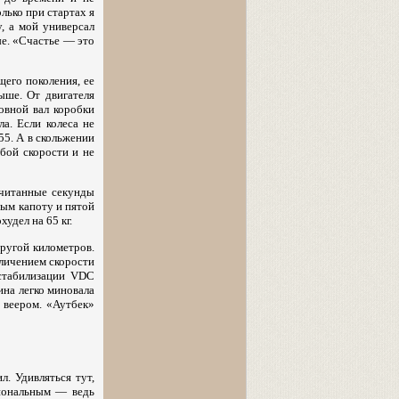
лько при стартах я
, а мой универсал
ые. «Счастье — это
его поколения, ее
ыше. От двигателя
овной вал коробки
а. Если колеса не
55. А в скольжении
бой скорости и не
считанные секунды
вым капоту и пятой
удел на 65 кг.
ругой километров.
еличением скорости
 стабилизации VDC
ина легко миновала
 веером. «Аутбек»
. Удивляться тут,
иональным — ведь