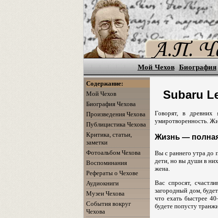
Мой Чехов
Биография
Содержание:
Subaru L
Мой Чехов
Биография Чехова
Говорят, в древних 
Произведения Чехова
умиротворенность. Жит
Публицистика Чехова
Критика, статьи,
Жизнь — полна
заметки
Фотоальбом Чехова
Вы с раннего утра до 
дети, но вы души в ни
Воспоминания
жена.
Рефераты о Чехове
Вас спросят, счастл
Аудиокниги
загородный дом, будет
Музеи Чехова
что ехать быстрее 40
События вокруг
будете попусту транж
Чехова