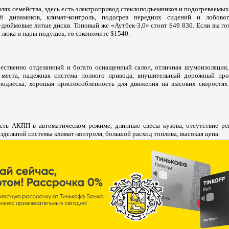
илях семейства, здесь есть электропривод стеклоподъемников и подогреваемых
 6 динамиков, климат-контроль, подогрев передних сидений и лобово
-дюймовые литые диски. Топовый же «Аутбек-3,0» стоит $49 830. Если вы го
 люка и пары подушек, то сэкономите $1540.
чественно отделанный и богато оснащенный салон, отличная шумоизоляция
 места, надежная система полного привода, внушительный дорожный прос
подвеска, хорошая приспособленность для движения на высоких скоростях
сть АКПП в автоматическом режиме, длинные свесы кузова, отсутствие ре
аздельной системы климат-контроля, большой расход топлива, высокая цена.