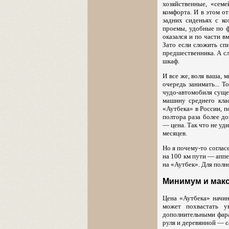
хозяйственные, «сем
комфорта. И в этом о
задних сиденьях с к
проемы, удобные по ф
оказался и по части 
Зато если сложить сп
предшественника. А с
шкаф.
И все же, воля ваша, 
очередь занимать... Т
чудо-автомобиля суще
машину среднего кла
«Аутбека» в России, п
полтора раза более д
— цена. Так что не уд
месяцев.
Но я почему-то соглас
на 100 км пути — аппе
на «Аутбек». Для полн
Минимум и мак
Цена «Аутбека» начин
может похвастать у
дополнительными фара
руля и деревянной — 