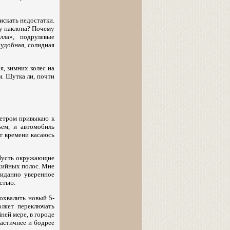
искать недостатки.
лу наклона? Почему
лла», подрулевые
 удобная, солидная
я, зимних колес на
м. Шутка ли, почти
метром привыкаю к
ъем, и автомобиль
т времени касаюсь
 Пусть окружающие
ихийных полос. Мне
жиданно уверенное
стью.
похвалить новый 5-
ляет переключать
ней мере, в городе
астичнее и бодрее