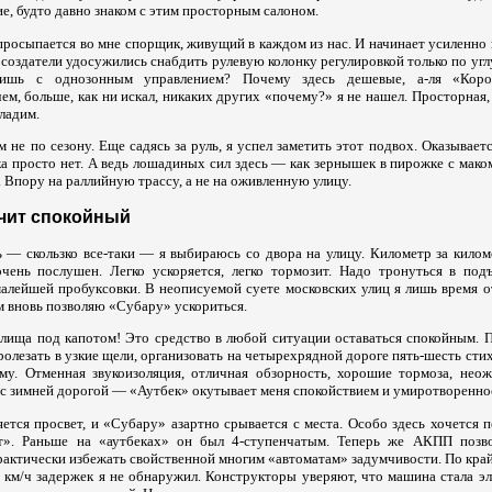
, будто давно знаком с этим просторным салоном.
 просыпается во мне спорщик, живущий в каждом из нас. И начинает усиленно 
у создатели удосужились снабдить рулевую колонку регулировкой только по уг
лишь с однозонным управлением? Почему здесь дешевые, а-ля «Коро
м, больше, как ни искал, никаких других «почему?» я не нашел. Просторная,
ладим.
м не по сезону. Еще садясь за руль, я успел заметить этот подвох. Оказываетс
а просто нет. А ведь лошадиных сил здесь — как зернышек в пирожке с мако
. Впору на раллийную трассу, а не на оживленную улицу.
чит спокойный
 — скользко все-таки — я выбираюсь со двора на улицу. Километр за кило
чень послушен. Легко ускоряется, легко тормозит. Надо тронуться в под
малейшей пробуксовки. В неописуемой суете московских улиц я лишь время о
ем вновь позволяю «Субару» ускориться.
силища под капотом! Это средство в любой ситуации оставаться спокойным.
олезать в узкие щели, организовать на четырехрядной дороге пять-шесть ст
му. Отменная звукоизоляция, отличная обзорность, хорошие тормоза, нео
 с зимней дорогой — «Аутбек» окутывает меня спокойствием и умиротворенно
ется просвет, и «Субару» азартно срывается с места. Особо здесь хочется 
т». Раньше на «аутбеках» он был 4-ступенчатым. Теперь же АКПП позво
актически избежать свойственной многим «автоматам» задумчивости. По край
 км/ч задержек я не обнаружил. Конструкторы уверяют, что машина стала эл