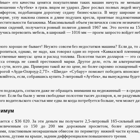
ейные» его качества ценятся покупателями таких машин ничуть не меньш
тношении «Аутбек» в грязь лицом не ударил. Двое рослых полных людей могу
омфортом, подобающим дорогому седану бизнес-класса. В меру широкие и
орме, углу наклона спинок и длине подушек кресла, приятные подлокотник
вместительности багажника. Максимальный объем увеличился совсем незначит
инки сидений, получается ровный полигон длиной 1967 мм. Это почти на 15
лучись перевозить мебель, в широкий — 1016 мм — проем запросто войдет не
много хорошо не бывает! Неужто совсем без недостатков машина? Если да, то а
оропиться, однако, не надо, как говорил один из героев «Кавказской пленниц
ственные минусы: цена и расход топлива. Полсотни тысяч долларов — это се
сса отнюдь не самой престижной марки. Другое дело, есть ли альтернати
о сути, всего два. Примерно такой же по цене, но более скромно оснащенный
орогой «Ауди-Оллроуд-2,7T». «Шведа» «Субару» поможет победить японское 
ивляйтесь, если, собравшись купить 3-литровый «Аутбек», вы вынуждены будет
ен подождать, согласен даже не обращать внимания на недюжинный — в средн
тит. Если бы были у меня свободные полсотни тысяч долларов, я, не раздумыв
ого водительского счастья мне едва ли когда потребуется больше, чем может да
симум
ается с $36 020. За эти деньги вы получаете 2,5-литровый 165-сильный ав
величенным со 150 до 200 мм дорожным просветом, более агрессив
ми, пластиковым неокрашеным обвесом по периметру нижней части кузова,
салона, дугами на крыше, задним дифференциалом повышенного трения.