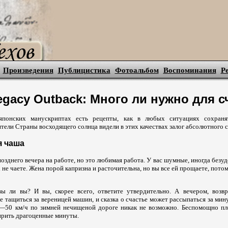
Произведения
Публицистика
Фотоальбом
Воспоминания
Р
egacy Outback: Много ли нужно для с
японских манускриптах есть рецепты, как в любых ситуациях сохраня
ели Страны восходящего солнца видели в этих качествах залог абсолютного с
я чаша
позднего вечера на работе, но это любимая работа. У вас шумные, иногда без
х не чаете. Жена порой капризна и расточительна, но вы все ей прощаете, пото
ивы ли вы? И вы, скорее всего, ответите утвердительно. А вечером, воз
е тащиться за вереницей машин, и сказка о счастье может рассыпаться за мин
—50 км/ч по зимней нечищеной дороге никак не возможно. Беспомощно пле
ирить драгоценные минуты.