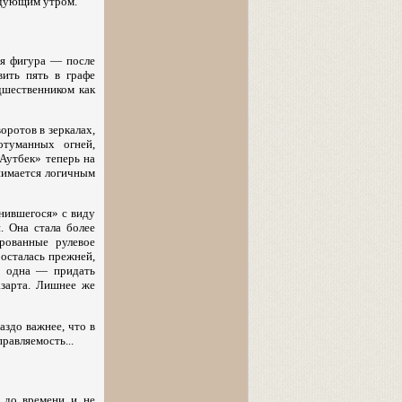
ледующим утром.
ая фигура — после
ить пять в графе
дшественником как
оротов в зеркалах,
отуманных огней,
«Аутбек» теперь на
инимается логичным
нившегося» с виду
. Она стала более
рованные рулевое
 осталась прежней,
ла одна — придать
азарта. Лишнее же
аздо важнее, что в
равляемость...
 до времени и не