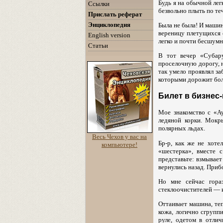
Будь я на обычной лег
Ссылки
безвольно плыть по те
Прислать реферат
Энциклопедия
Была не была! И машин
вереницу плетущихся е
English version
легко и почти бесшумно
Статьи
В тот вечер «Субару
проселочную дорогу, 
так умело проявлял за
которыми дорожит бол
Билет в бизнес-
Мое знакомство с «А
ледяной корки. Мокр
полярных льдах.
Весь Чехов у вас на
Бр-р, как же не хоте
компьютере!
«шестерка», вместе 
представьте: взмывает
вернулись назад. Приб
Но мне сейчас гора
стеклоочистителей — и
Оттаивает машина, те
кожа, логично сгрупп
руле, одетом в отли