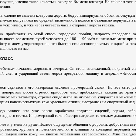
ковушке, именно такое «счастье» ожидало бы меня впереди. Но сейчас я точно
чению.
а, словно не заметив коварства дороги, бодро вынырнула на обгон, за секунд
ле-еле попутчиков по средней заснеженной полосе и безопасно вернулась в 
 ускорилась, и уже через четверть часа я открывал ворота гаража.
» пробивался со мной сквозь городские пробки, запросто преодолел з
на шоссе временами пулей ускорялся до 180—190 км/ч и нисколько меня при 
боту о моем умиротворении, что быстро стал ассоциироваться с одной из тех
ьшинство из нас.
класс
утбеком» началось морозным вечером. Он стоял заснеженный, покрытый с
ый снег и ударивший затем мороз превратили машину в ледокол «Челюски
лось садиться в его наверняка насквозь промерзший салон! Но вот сыто р
с поворотом ключа стрелки приборов лихо пробежались каждая до края 
 вверх меч тахометра, стрелка спидометра на мгновение упирается в максима
орная панель вспыхнула ярко-красными огнями, настраивая на спортивный лад.
здо важнее, что уже вовсю заработали подогрев сидений, зеркал, ло
 заднего стекол. И промерзший салон быстро нагревается теплым дыханием «
плее и у меня на душе. Полное ощущение общения с дорогим, добротным авт
ированные, крупные и понятные кнопки и клавиши на солидной передней ко
чно выделанную кожу, — кнопки управления стереосистемой. Мне так удо