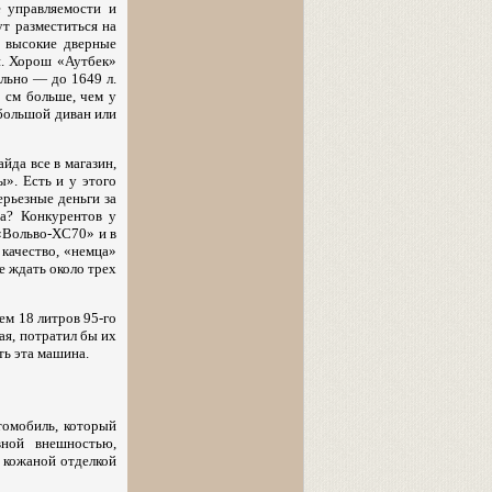
е управляемости и
т разместиться на
 высокие дверные
и. Хорош «Аутбек»
ельно — до 1649 л.
 см больше, чем у
большой диван или
йда все в магазин,
ы». Есть и у этого
рьезные деньги за
ва? Конкурентов у
 «Вольво-XC70» и в
качество, «немца»
е ждать около трех
ем 18 литров 95-го
ая, потратил бы их
ть эта машина.
томобиль, который
ной внешностью,
 кожаной отделкой