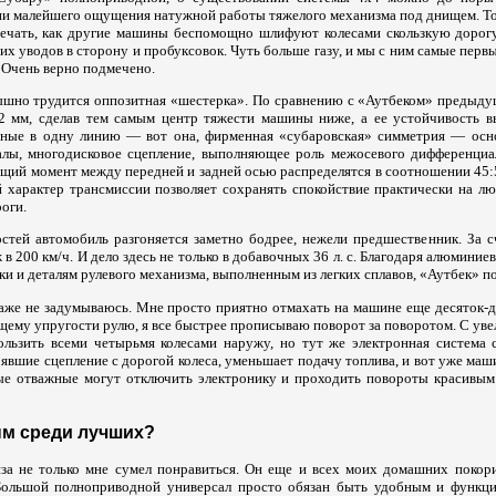
 ни малейшего ощущения натужной работы тяжелого механизма под днищем. То
ечать, как другие машины беспомощно шлифуют колесами скользкую дорогу
их уводов в сторону и пробуксовок. Чуть больше газу, и мы с ним самые перв
 Очень верно подмечено.
лышно трудится оппозитная «шестерка». По сравнению с «Аутбеком» предыдущ
2 мм, сделав тем самым центр тяжести машины ниже, а ее устойчивость в
нные в одну линию — вот она, фирменная «субаровская» симметрия — осн
алы, многодисковое сцепление, выполняющее роль межосевого дифференциал
ящий момент между передней и задней осью распределятся в соотношении 45:
 характер трансмиссии позволяет сохранять спокойствие практически на лю
роги.
стей автомобиль разгоняется заметно бодрее, нежели предшественник. За 
в 200 км/ч. И дело здесь не только в добавочных 36 л. с. Благодаря алюминие
ки и деталям рулевого механизма, выполненным из легких сплавов, «Аутбек» пох
даже не задумываюсь. Мне просто приятно отмахать на машине еще десяток-д
щему упругости рулю, я все быстрее прописываю поворот за поворотом. С ув
ользить всеми четырьмя колесами наружу, но тут же электронная система
вшие сцепление с дорогой колеса, уменьшает подачу топлива, и вот уже маш
ые отважные могут отключить электронику и проходить повороты красивым
ым среди лучших?
за не только мне сумел понравиться. Он еще и всех моих домашних покорил
 Большой полноприводной универсал просто обязан быть удобным и функц