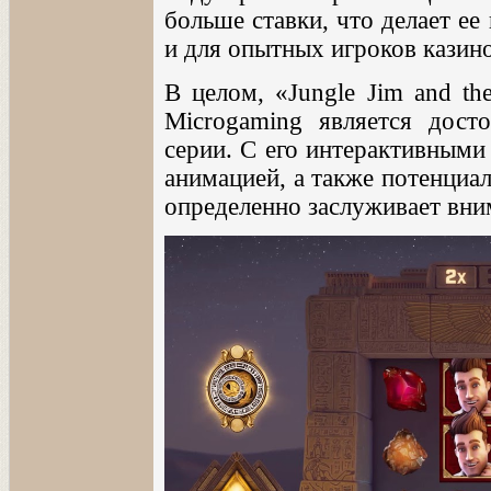
больше ставки, что делает ее
и для опытных игроков казин
В целом, «Jungle Jim and the
Microgaming является дос
серии. С его интерактивными
анимацией, а также потенциа
определенно заслуживает вни