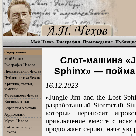
Мой Чехов
Биография
Произведения
Публици
Содержание:
Слот-машина «Ju
Мой Чехов
Биография Чехова
Sphinx» — пойма
Произведения Чехова
Публицистика Чехова
Критика, статьи,
16.12.2023
заметки
Фотоальбом Чехова
«Jungle Jim and the Lost Sp
Воспоминания
разработанный Stormcraft St
Рефераты о Чехове
который переносит игро
Аудиокниги
приключение вместе с искат
Музеи Чехова
События вокруг
продолжает серию, начатую р
Чехова