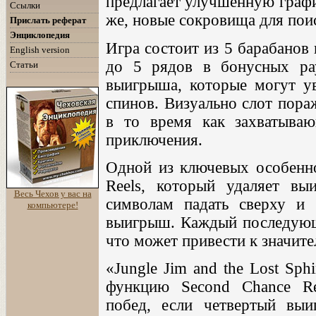
предлагает улучшенную графи
Ссылки
же, новые сокровища для пои
Прислать реферат
Энциклопедия
Игра состоит из 5 барабанов
English version
до 5 рядов в бонусных ра
Статьи
выигрыша, которые могут у
спинов. Визуально слот пора
в то время как захватыва
приключения.
Одной из ключевых особенно
Reels, который удаляет в
Весь Чехов у вас на
символам падать сверху и 
компьютере!
выигрыш. Каждый последующ
что может привести к значит
«Jungle Jim and the Lost Sp
функцию Second Chance Re
побед, если четвертый выи