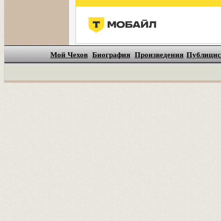
Мой Чехов
Биография
Произведения
Публицис