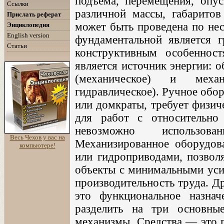
подъема, перемещения, опус
Ссылки
различной массы, габаритов
Прислать реферат
может быть проведена по нес
Энциклопедия
English version
фундаментальной является 
Статьи
конструктивным особеннос
является источник энергии: 
(механическое) и механ
гидравлическое). Ручное обо
или домкраты, требует физич
для работ с относительно
невозможно использова
Весь Чехов у вас на
Механизированное оборудова
компьютере!
или гидроприводами, позвол
объекты с минимальными уси
производительность труда. Д
это функциональное назна
разделить на три основные
механизмы. Средства — это п