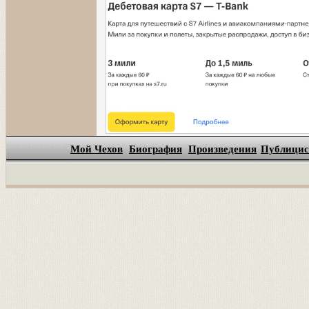
Мой Чехов
Биография
Произведения
Публицис