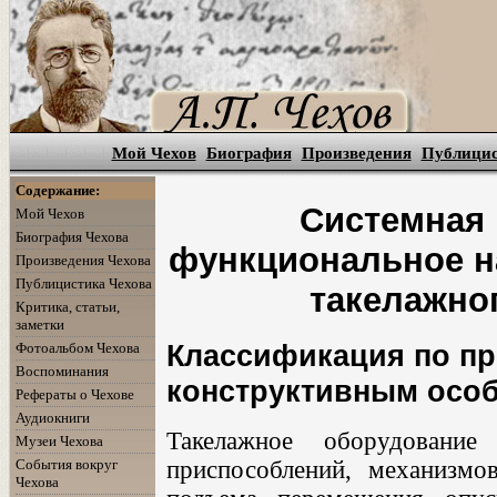
Мой Чехов
Биография
Произведения
Публици
Содержание:
Системная 
Мой Чехов
Биография Чехова
функциональное н
Произведения Чехова
Публицистика Чехова
такелажно
Критика, статьи,
заметки
Классификация по пр
Фотоальбом Чехова
Воспоминания
конструктивным осо
Рефераты о Чехове
Аудиокниги
Такелажное оборудование
Музеи Чехова
События вокруг
приспособлений, механизмо
Чехова