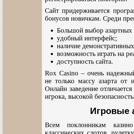
Сайт придерживается програ
бонусов новичкам. Среди пре
Большой выбор азартных 
удобный интерфейс;
наличие демонстративных
возможность играть на ре
доступность сайта.
Rox Casino – очень надежны
не только массу азарта от 
Онлайн заведение отличаетс
игрока, высокой безопасност
Игровые 
Всем поклонникам казино
классических слотов, рулетк