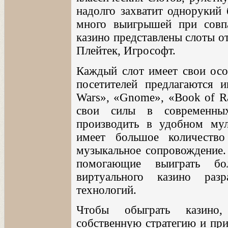
надолго захватит однорукий 
много выигрышей при совп
казино представлены слоты о
Плейтек, Игрософт.
Каждый слот имеет свои ос
посетителей предлагаются 
Wars», «Gnome», «Book of Ra
свои силы в современны
производить в удобном му
имеет большое количество
музыкальное сопровождение.
помогающие выиграть бо
виртуального казино раз
технологий.
Чтобы обыграть казино, 
собственную стратегию и при