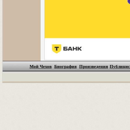
Мой Чехов
Биография
Произведения
Публицис