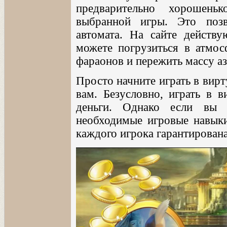
предварительно хорошень
выбранной игры. Это позв
автомата. На сайте действ
можете погрузиться в атмос
фараонов и пережить массу а
Просто начните играть в вирт
вам. Безусловно, играть в 
деньги. Однако если вы ч
необходимые игровые навыки
каждого игрока гарантирован