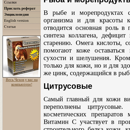
Ссылки
Прислать реферат
В рыбе и морепродуктах с
Энциклопедия
организма и для красоты 
English version
отводится основная роль в 
Статьи
синтеза коллагена, дефицит
старению. Омега кислоты, 
помогают коже оставаться
сухости и шелушения. Кром
только для кожи, но и для зд
же цинк, содержащийся в рыб
Весь Чехов у вас на
Цитрусовые
компьютере!
Самый главный для кожи в
переполнены цитрусовые.
косметических препаратов 
Витамин С участвует в проц
строительного белка кожи, к