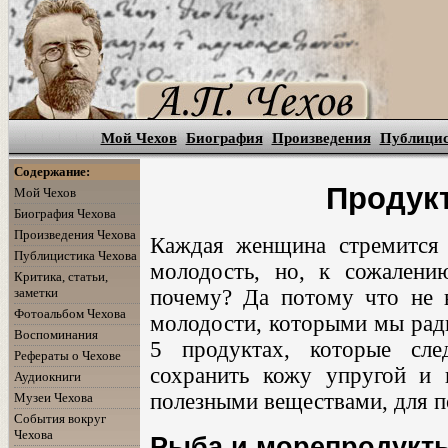
Мой Чехов
Биография
Произведения
Публици
Содержание:
Продук
Мой Чехов
Биография Чехова
Произведения Чехова
Каждая женщина стремится 
Публицистика Чехова
молодость, но, к сожалени
Критика, статьи,
заметки
почему? Да потому что не 
Фотоальбом Чехова
молодости, которыми мы рады
Воспоминания
5 продуктах, которые сле
Рефераты о Чехове
сохранить кожу упругой и 
Аудиокниги
полезными веществами, для п
Музеи Чехова
События вокруг
Чехова
Рыба и морепродукт