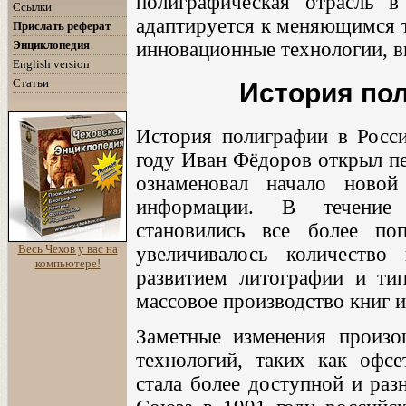
полиграфическая отрасль в
Ссылки
адаптируется к меняющимся т
Прислать реферат
Энциклопедия
инновационные технологии, в
English version
Статьи
История по
История полиграфии в Росси
году Иван Фёдоров открыл п
ознаменовал начало ново
информации. В течение
становились все более п
Весь Чехов у вас на
увеличивалось количеств
компьютере!
развитием литографии и тип
массовое производство книг 
Заметные изменения произ
технологий, таких как офсе
стала более доступной и раз