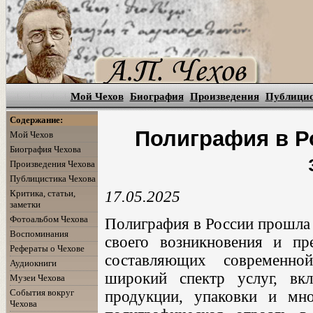
Мой Чехов
Биография
Произведения
Публици
Содержание:
Полиграфия в Ро
Мой Чехов
Биография Чехова
Произведения Чехова
Публицистика Чехова
Критика, статьи,
17.05.2025
заметки
Фотоальбом Чехова
Полиграфия в России прошла 
Воспоминания
своего возникновения и пр
Рефераты о Чехове
составляющих современно
Аудиокниги
широкий спектр услуг, вкл
Музеи Чехова
События вокруг
продукции, упаковки и мно
Чехова