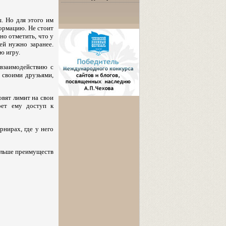
. Но для этого им
ормацию. Не стоит
но отметить, что у
ей нужно заранее.
ю игру.
 взаимодействию с
 своими друзьями,
овят лимит на свои
оет ему доступ к
рнирах, где у него
больше преимуществ