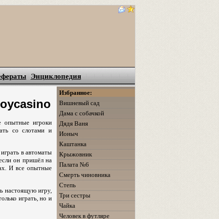
ефераты
Энциклопедия
Избранное:
oycasino
Вишневый сад
Дама с собачкой
ие опытные игроки
Дядя Ваня
ать со слотами и
Ионыч
Каштанка
 играть в автоматы
Крыжовник
 если он пришёл на
Палата №6
ах. И все опытные
Смерть чиновника
Степь
ть настоящую игру,
Три сестры
только играть, но и
Чайка
Человек в футляре