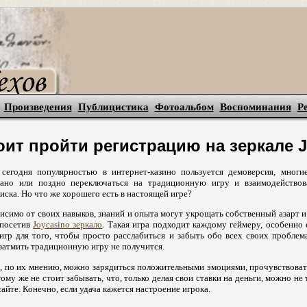
Произведения
Публицистика
Фотоальбом
Воспоминания
Р
оит пройти регистрацию на зеркале J
 сегодня популярностью в интернет-казино пользуется демоверсия, мног
ано или поздно переключаться на традиционную игру и взаимодействов
риска. Но что же хорошего есть в настоящей игре?
висимо от своих навыков, знаний и опыта могут укрощать собственный азарт и
 посетив
Joycasino зеркало
. Такая игра подходит каждому геймеру, особенно
игр для того, чтобы просто расслабиться и забыть обо всех своих проблем
затмить традиционную игру не получится.
ги, по их мнению, можно зарядиться положительными эмоциями, прочувствова
ому же не стоит забывать, что, только делая свои ставки на деньги, можно не 
айте. Конечно, если удача кажется настроение игрока.