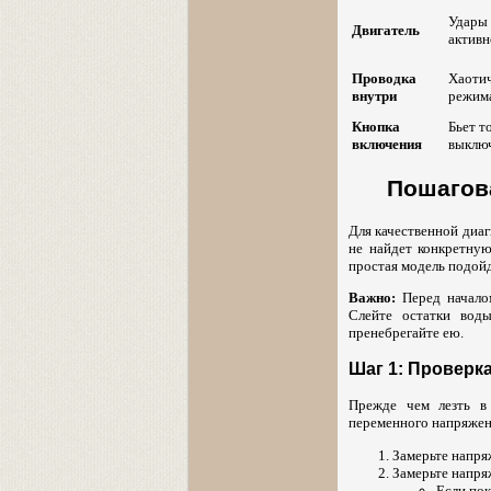
Удары 
Двигатель
активн
Проводка
Хаотич
внутри
режима
Кнопка
Бьет т
включения
выключ
Пошагов
Для качественной диаг
не найдет конкретную
простая модель подойд
Важно:
Перед начало
Слейте остатки воды
пренебрегайте ею.
Шаг 1: Проверка
Прежде чем лезть в
переменного напряжен
Замерьте напря
Замерьте напря
Если пок