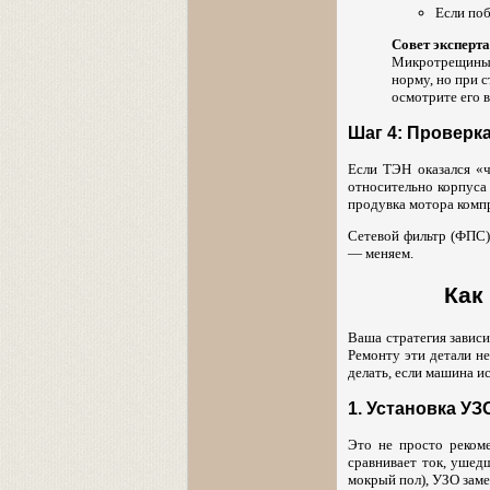
Если по
Совет эксперта
Микротрещины в
норму, но при 
осмотрите его в
Шаг 4: Проверк
Если ТЭН оказался «ч
относительно корпуса
продувка мотора компр
Сетевой фильтр (ФПС) 
— меняем.
Как
Ваша стратегия зависи
Ремонту эти детали не
делать, если машина ис
1. Установка У
Это не просто реком
сравнивает ток, ушедш
мокрый пол), УЗО заме