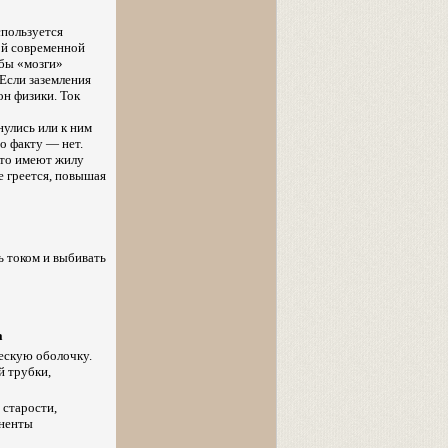
спользуется
бой современной
обы «мозги»
 Если заземления
он физики. Ток
нулись или к ним
о факту — нет.
сто имеют жилу
е греется, повышая
ь током и выбивать
а
ескую оболочку.
й трубки,
 старости,
оненты