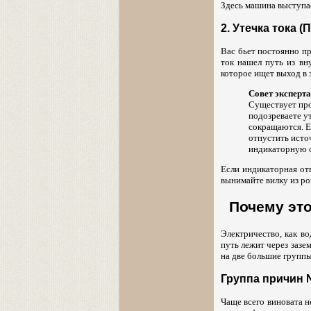
Здесь машина выступае
2. Утечка тока (
Вас бьет постоянно пр
ток нашел путь из вн
которое ищет выход в 
Совет эксперта
Существует про
подозреваете у
сокращаются. Е
отпустить исто
индикаторную о
Если индикаторная от
вынимайте вилку из ро
Почему это
Электричество, как в
путь лежит через зазе
на две большие группы
Группа причин 
Чаще всего виновата н