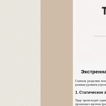
Экстренна
Сначала разделим пон
разным уровнем угрозы
1. Статическое 
Удар происходит еди
произошел щелчок (раз