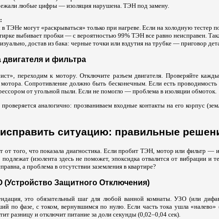
бежали любые цифры — изоляция нарушена. ТЭН под замену.
:
 ТЭНе могут «раскрываться» только при нагреве. Если на холодную тестер п
стирке выбивает пробки — с вероятностью 99% ТЭН все равно неисправен. Та
изуально, достав из бака: черные точки или вздутия на трубке — приговор дет
а двигателя и фильтра
ист», переходим к мотору. Отключите разъем двигателя. Проверяйте кажды
 мотора. Сопротивление должно быть бесконечным. Если есть проводимость
ессором от угольной пыли. Если не помогло — проблема в изоляции обмоток.
проверяется аналогично: прозваниваем входные контакты на его корпус (зем
 исправить ситуацию: правильные решен
т от того, что показала диагностика. Если пробит ТЭН, мотор или фильтр — 
 подлежат (изолента здесь не поможет, эпоксидка отвалится от вибрации и т
правна, а проблема в отсутствии заземления в квартире?
ЗО (Устройство Защитного Отключения)
ендация, это обязательный шаг для любой ванной комнаты. УЗО (или дифа
ий по фазе, с током, вернувшимся по нулю. Если часть тока ушла «налево» 
тит разницу и отключит питание за доли секунды (0,02–0,04 сек).