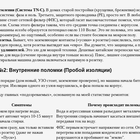
емления (Система TN-C).
В домах старой постройки (хрущевки, брежневки) и
истема: фаза и ноль. Третьего, защитного проводника (PE), просто нет. В лю
ине стоит сетевой фильтр (ФПС), который гасит высокочастотные помехи, чт
ли. Схема этого фильтра такова, что его средняя точка соединена с корпусом.
е машины
всегда
образуется потенциал около 110 Вольт. Это не поломка, это зак
роамперы), но ощутимый, особенно если вы стоите босиком на мокром полу.
озетка.
Бывает, что заземляющие контакты («усики» в розетке) окислились, пог
ден провод, хотя розетка выглядит как «евро». Вы думаете, что защищены, а п
 удлинителей.
Это зло для мощной техники. Дешевые китайские переноски ча
ько для вида (сечение провода внутри тоньше волоса). Плюс, лишнее соединени
тиральная машина должна включаться напрямую в розетку.
№2: Внутренние поломки (Пробой изоляции)
в порядке (дом новый, УЗО стоит, заземление проверено), но машина начала бит
три. Изоляция одного из узлов нарушилась, и фаза попала на корпус.
цу главных «подозреваемых», основанную на моей статистике ремонтов:
Симптомы
Почему происходит поломк
оком при нагреве воды,
Вода и агрессивная химия разъедают металлич
ет автомат через 10-15 минут
Внутренняя спираль начинает касаться внешне
начала стирки.
передавая ток на воду.
оком сразу, как только вставили
ФПС первым встречает напряжение из сети. От
в розетку (даже не нажав
перегрева или попадания конденсата его комп
 «Пуск»).
разрушаются и пробивают на "землю".