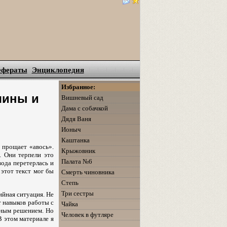
ефераты
Энциклопедия
Избранное:
чины и
Вишневый сад
Дама с собачкой
Дядя Ваня
Ионыч
Каштанка
 прощает «авось».
Крыжовник
. Они терпели это
Палата №6
вода перетерлась и
 этот текст мог бы
Смерть чиновника
Степь
Три сестры
ийная ситуация. Не
т навыков работы с
Чайка
ным решением. Но
Человек в футляре
В этом материале я