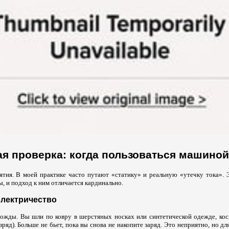
я проверка: когда пользоваться машиной
ятия. В моей практике часто путают «статику» и реальную «утечку тока». 
, и подход к ним отличается кардинально.
электричество
ножды. Вы шли по ковру в шерстяных носках или синтетической одежде, к
ряд). Больше не бьет, пока вы снова не накопите заряд. Это неприятно, но дл