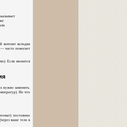
оказывает
кже
али.
й контакт колодки
 — часто помогает
лю). Если звонится
ия
их нужно заменить.
емператур). Но что
втомат) постоянно
(через ваше тело в