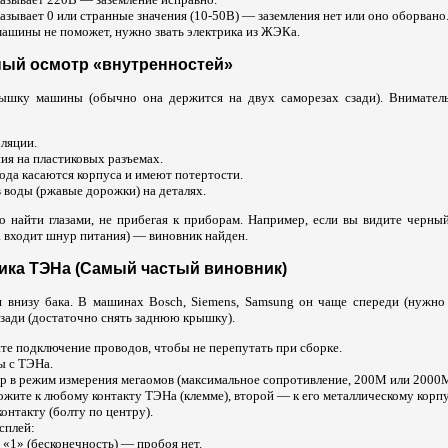
азывает 0 или странные значения (10-50В) — заземления нет или оно оборвано.
ашины не поможет, нужно звать электрика из ЖЭКа.
ный осмотр «внутренностей»
шку машины (обычно она держится на двух саморезах сзади). Вниматель
ляции.
ия на пластиковых разъемах.
вода касаются корпуса и имеют потертости.
 воды (ржавые дорожки) на деталях.
 найти глазами, не прибегая к приборам. Например, если вы видите черный
а входит шнур питания) — виновник найден.
тика ТЭНа (Самый частый виновник)
я внизу бака. В машинах Bosch, Siemens, Samsung он чаще спереди (нужно 
 сзади (достаточно снять заднюю крышку).
е подключение проводов, чтобы не перепутать при сборке.
ы с ТЭНа.
ер в режим измерения мегаомов (максимальное сопротивление, 200М или 2000М
жите к любому контакту ТЭНа (клемме), второй — к его металлическому корп
онтакту (болту по центру).
сплей:
 «1» (бесконечность) — пробоя нет.