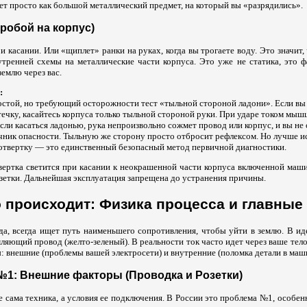
т просто как большой металлический предмет, на который вы «разрядились».
Пробой на корпус)
и касании. Или «щиплет» ранки на руках, когда вы трогаете воду. Это значит,
утренней схемы на металлические части корпуса. Это уже не статика, это ф
землю через вас.
:
стой, но требующий осторожности тест «тыльной стороной ладони». Если вы
течку, касайтесь корпуса только тыльной стороной руки. При ударе током мыш
сли касаться ладонью, рука непроизвольно сожмет провод или корпус, и вы не
чник опасности. Тыльную же сторону просто отбросит рефлексом. Но лучше и
твертку — это единственный безопасный метод первичной диагностики.
вертка светится при касании к неокрашенной части корпуса включенной ма
зетки. Дальнейшая эксплуатация запрещена до устранения причины.
 происходит: Физика процесса и главны
ода, всегда ищет путь наименьшего сопротивления, чтобы уйти в землю. В и
мляющий провод (желто-зеленый). В реальности ток часто идет через ваше тел
: внешние (проблемы вашей электросети) и внутренние (поломка детали в маш
№1: Внешние факторы (Проводка и Розетки)
е сама техника, а условия ее подключения. В России это проблема №1, особен