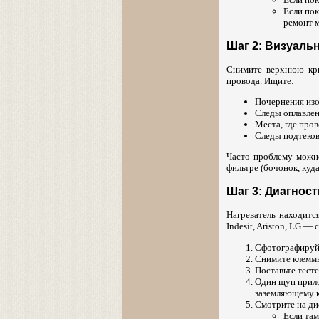
Если пок
ремонт м
Шаг 2: Визуаль
Снимите верхнюю кры
провода. Ищите:
Почернения изо
Следы оплавлен
Места, где про
Следы подтеков
Часто проблему можно
фильтре (бочонок, куд
Шаг 3: Диагнос
Нагреватель находитс
Indesit, Ariston, LG —
Сфотографируйт
Снимите клемм
Поставьте тест
Один щуп прило
заземляющему к
Смотрите на ди
Если там