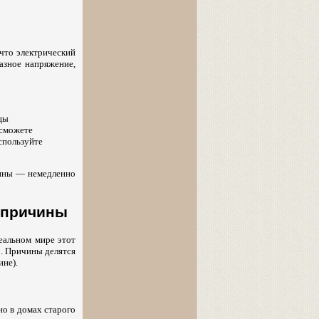
 что электрический
азное напряжение,
цы
 сможете
спользуйте
шины — немедленно
е причины
деальном мире этот
о. Причины делятся
ине).
но в домах старого