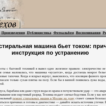
Произведения
Публицистика
Фотоальбом
Воспоминания
Р
стиральная машина бьет током: при
инструкция по устранению
боты с бытовой техникой я вывел одно железное правило: электричество не
 семья жаловалась, что машинка «кусается», когда достаешь мокрое белье
новые тапочки. Когда я вскрыл корпус, выяснилось, что изоляция фазного про
спасало только сухая плитка на полу. Если бы в ванной появилась лужа воды,
гой.
пуса, барабана или даже струи воды из крана и почувствовали удар — это авар
алывание или ощутимый разряд. Техника подает сигнал бедствия. Если у вас не
иональный
ремонт стиральных машин в Москве на дому
станет самым безопас
аться в причинах и готовы к диагностике — давайте искать источник утечки. 
са, методы поиска неисправности и способы, которые реально работают.