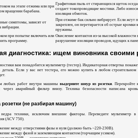
Графитовая пыль от стирающихся щеток оседа
током на этапе отжима или при
создает токопроводящие мостики. Либо износи
ом вращении барабана.
изоляция обмоток.
При отжиме бак сильно вибрирует. Если жгут 
ные симптомы, зависят от
закреплен, он перетирается об острые кромки 
 вибрации.
пружины.
оком при попытке включить или
Окисление контактов из-за высокой влажности 
ить программу.
разрушение изоляции проводов, идущих к пане
ая диагностика: ищем виновника своими 
ностики вам понадобится мультиметр (тестер). Индикаторная отвертка покаже
 деталь. Если у вас нет тестера, его можно купить в любом строительном
ет.
м любых работ внутри машины
выдерните шнур из розетки
. Перекройте 
 через аварийный фильтр внизу. Техника безопасности написана кровь
 розетки (не разбирая машину)
 недра техники, исключим внешние факторы. Переведите мультиметр в
ия (ACV 750).
жение между отверстиями фазы и нуля (должно быть ~220-230В).
жение между фазой и заземляющим контактом (торчащим усиком).
азывает 220В — заземление исправно.