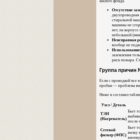
жилого фонда.
Отсутствие заз
двухпроводная с
стиральной маш
машины не сгоре
нет, на корпус
небольшой (мик
Неисправная р
вообще не подве
Использование
заземления тол
риск пожара. С
Группа причин 
Если с проводкой все 
пробки — проблема вну
Ниже я составил табли
Узел / Деталь
Бьет т
ТЭН
выбива
(Нагреватель)
после 
Бьет т
Сетевой
вилку 
фильтр (ФПС)
кнопку