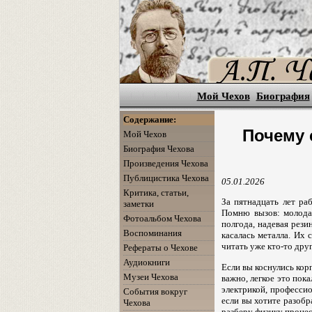
Мой Чехов
Биография
Содержание:
Почему 
Мой Чехов
Биография Чехова
Произведения Чехова
Публицистика Чехова
05.01.2026
Критика, статьи,
За пятнадцать лет ра
заметки
Помню вызов: молодая
Фотоальбом Чехова
полгода, надевая рези
Воспоминания
касалась металла. Их 
читать уже кто-то дру
Рефераты о Чехове
Аудиокниги
Если вы коснулись кор
Музеи Чехова
важно, легкое это пок
электрикой, професс
События вокруг
если вы хотите разобр
Чехова
разберу физику процес