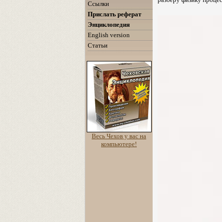
Ссылки
Прислать реферат
Энциклопедия
English version
Статьи
Весь Чехов у вас на
компьютере!