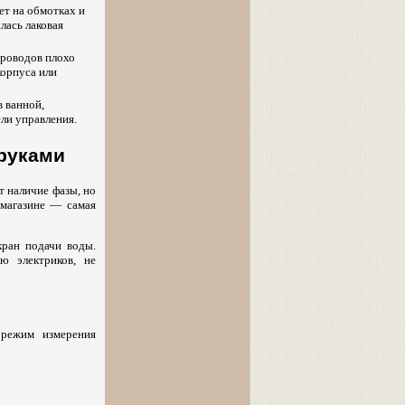
ет на обмотках и
лась лаковая
проводов плохо
корпуса или
в ванной,
ли управления.
руками
т наличие фазы, но
 магазине — самая
кран подачи воды.
ю электриков, не
 режим измерения