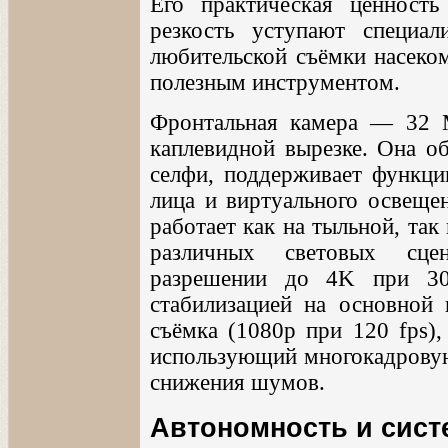
Его практическая ценность
резкость уступают специа
любительской съёмки насеком
полезным инструментом.
Фронтальная камера — 32 М
каплевидной вырезке. Она о
селфи, поддерживает функц
лица и виртуального освеще
работает как на тыльной, так
различных световых сце
разрешении до 4K при 30
стабилизацией на основной 
съёмка (1080p при 120 fps)
использующий многокадровую
снижения шумов.
Автономность и сист