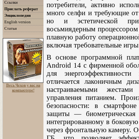
Ссылки
потребители, активно испо
Прислать реферат
много селфи и требующие от 
Энциклопедия
но и эстетической прив
English version
восьмиядерным процессором M
Статьи
плавную работу операционно
включая требовательные игры
В основе программной пла
Android 14 с фирменной обо
для энергоэффективности
отличается лаконичным диз
Весь Чехов у вас на
настраиваемыми жестами
компьютере!
управления питанием. Прои
безопасности: в смартфоне
защиты — биометрическая р
интегрированному в боковую 
через фронтальную камеру. О
ГБ, что позволяет эффект