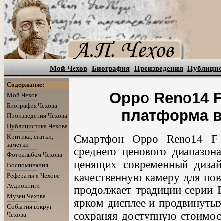
Мой Чехов
Биография
Произведения
Публици
Содержание:
Oppo Reno14 
Мой Чехов
Биография Чехова
платформа в
Произведения Чехова
Публицистика Чехова
Критика, статьи,
Смартфон Oppo Reno14 F п
заметки
среднего ценового диапазона
Фотоальбом Чехова
ценящих современный дизай
Воспоминания
качественную камеру для пов
Рефераты о Чехове
Аудиокниги
продолжает традиции серии R
Музеи Чехова
ярком дисплее и продвинуты
События вокруг
сохраняя доступную стоимос
Чехова