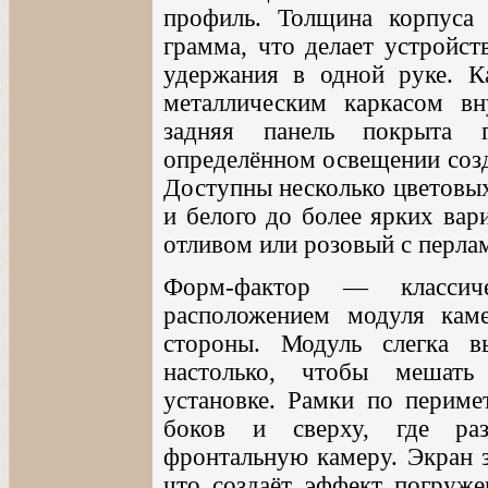
профиль. Толщина корпуса
грамма, что делает устройст
удержания в одной руке. Ка
металлическим каркасом вн
задняя панель покрыта 
определённом освещении созд
Доступны несколько цветовых
и белого до более ярких вар
отливом или розовый с перл
Форм-фактор — классич
расположением модуля кам
стороны. Модуль слегка в
настолько, чтобы мешать
установке. Рамки по периме
боков и сверху, где раз
фронтальную камеру. Экран з
что создаёт эффект погруже