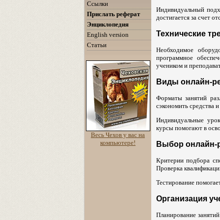
Ссылки
Индивидуальный подх
Прислать реферат
достигается за счет о
Энциклопедия
Технические тр
English version
Статьи
Необходимое оборуд
программное обеспеч
учеником и преподава
Виды онлайн-р
Форматы занятий раз
сэкономить средства и
Индивидуальные урок
курсы помогают в осво
Весь Чехов у вас на
компьютере!
Выбор онлайн-
Критерии подбора сп
Проверка квалификаци
Тестирование помогае
Организация уч
Планирование занятий