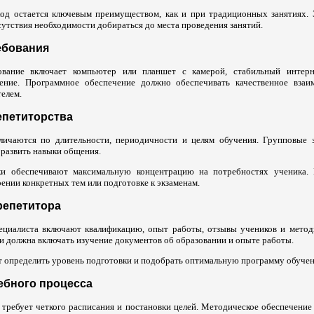
од остается ключевым преимуществом, как и при традиционных занятиях.
тсутствия необходимости добираться до места проведения занятий.
ебования
ование включает компьютер или планшет с камерой, стабильный интер
ение. Программное обеспечение должно обеспечивать качественное взаи
телем.
епетиторства
личаются по длительности, периодичности и целям обучения. Групповые 
 развить навыки общения.
и обеспечивают максимальную концентрацию на потребностях ученика. 
ении конкретных тем или подготовке к экзаменам.
репетитора
ециалиста включают квалификацию, опыт работы, отзывы учеников и метод
и должна включать изучение документов об образовании и опыте работы.
т определить уровень подготовки и подобрать оптимальную программу обучен
ебного процесса
 требует четкого расписания и постановки целей. Методическое обеспечение