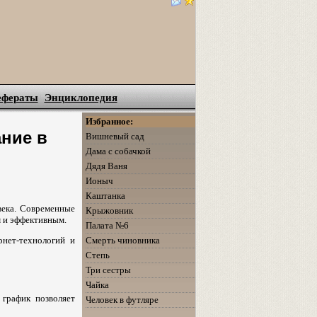
ефераты
Энциклопедия
Избранное:
ние в
Вишневый сад
Дама с собачкой
Дядя Ваня
Ионыч
Каштанка
века. Современные
Крыжовник
м и эффективным.
Палата №6
Смерть чиновника
рнет-технологий и
Степь
Три сестры
Чайка
 график позволяет
Человек в футляре