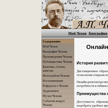
Мой Чехов
Биография
Содержание:
Онлайн
Мой Чехов
Биография Чехова
Произведения Чехова
Публицистика Чехова
История развит
Критика, статьи,
заметки
Дистанционное образо
технологии открыли но
Фотоальбом Чехова
Воспоминания
Онлайн-репетиторств
Рефераты о Чехове
потребности в гибком 
Аудиокниги
Преимущества 
Музеи Чехова
События вокруг
Доступность образов
Чехова
подобрать удобное вре