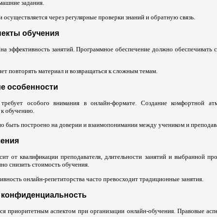
машние задания.
 осуществляется через регулярные проверки знаний и обратную связь.
пекты обучения
т на эффективность занятий. Программное обеспечение должно обеспечивать 
яет повторять материал и возвращаться к сложным темам.
е особенности
требует особого внимания в онлайн-формате. Создание комфортной ат
 к обучению.
о быть построено на доверии и взаимопонимании между учеником и преподав
чения
сит от квалификации преподавателя, длительности занятий и выбранной пр
но снизить стоимость обучения.
ивность онлайн-репетиторства часто превосходит традиционные занятия.
и конфиденциальность
ся приоритетным аспектом при организации онлайн-обучения. Правовые ас