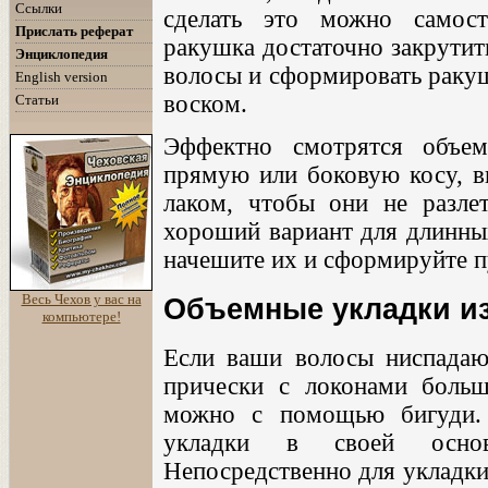
Ссылки
сделать это можно самост
Прислать реферат
ракушка достаточно закрутит
Энциклопедия
волосы и сформировать ракуш
English version
воском.
Статьи
Эффектно смотрятся объем
прямую или боковую косу, в
лаком, чтобы они не разл
хороший вариант для длинных
начешите их и сформируйте п
Весь Чехов у вас на
Объемные укладки из
компьютере!
Если ваши волосы ниспадаю
прически с локонами больш
можно с помощью бигуди.
укладки в своей осно
Непосредственно для укладки