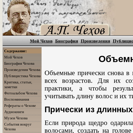
Мой Чехов
Биография
Произведения
Публици
Содержание:
Объемн
Мой Чехов
Биография Чехова
Произведения Чехова
Объемные прически снова в 
Публицистика Чехова
всех возрастов. Для их со
Критика, статьи,
заметки
практики, а чтобы резуль
Фотоальбом Чехова
учитывать длину волос и их т
Воспоминания
Рефераты о Чехове
Прически из длинных
Аудиокниги
Музеи Чехова
Если природа щедро одарил
События вокруг
Чехова
волосами, создать на голов