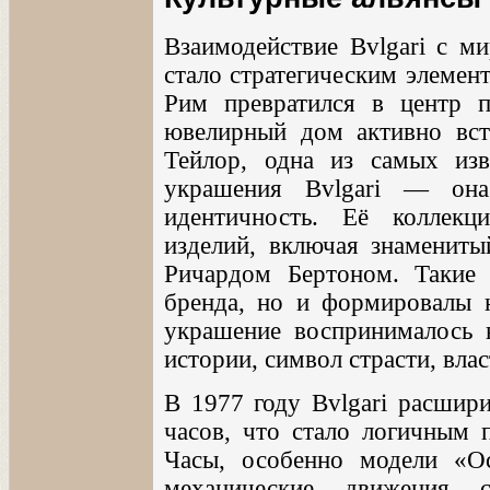
Взаимодействие Bvlgari с м
стало стратегическим элемен
Рим превратился в центр 
ювелирный дом активно встр
Тейлор, одна из самых изв
украшения Bvlgari — он
идентичность. Её коллекц
изделий, включая знаменит
Ричардом Бертоном. Такие 
бренда, но и формировалы н
украшение воспринималось н
истории, символ страсти, вла
В 1977 году Bvlgari расшири
часов, что стало логичным
Часы, особенно модели «Oc
механические движения с