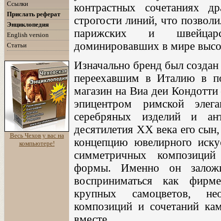
Ссылки
контрастных сочетаниях д
Прислать реферат
строгости линий, что позвол
Энциклопедия
парижских и швейцарс
English version
доминировавших в мире высо
Статьи
Изначально бренд был создан
переехавшим в Италию в п
магазин на Виа деи Кондотти
эпицентром римской эле
серебряных изделий и ан
десятилетия XX века его сын
Весь Чехов у вас на
концепцию ювелирного искус
компьютере!
симметричных композиций
формы. Именно он заложи
восприниматься как фирме
крупных самоцветов, не
композиций и сочетаний ка
вместе.