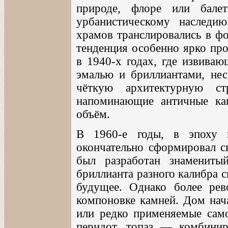
природе, флоре или балет
урбанистическому наследи
храмов транслировались в фо
тенденция особенно ярко про
в 1940-х годах, где извиваю
эмалью и бриллиантами, нес
чёткую архитектурную стр
напоминающие античные ка
объём.
В 1960-е годы, в эпоху к
окончательно сформировал с
был разработан знамениты
бриллианта разного калибра 
будущее. Однако более ре
компоновке камней. Дом нача
или редко применяемые само
перидот, топаз — комбини