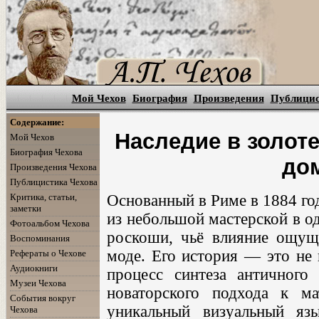
Мой Чехов
Биография
Произведения
Публици
Содержание:
Наследие в золот
Мой Чехов
Биография Чехова
дом
Произведения Чехова
Публицистика Чехова
Критика, статьи,
Основанный в Риме в 1884 го
заметки
из небольшой мастерской в о
Фотоальбом Чехова
роскоши, чьё влияние ощуща
Воспоминания
моде. Его история — это не 
Рефераты о Чехове
Аудиокниги
процесс синтеза античного 
Музеи Чехова
новаторского подхода к ма
События вокруг
уникальный визуальный яз
Чехова