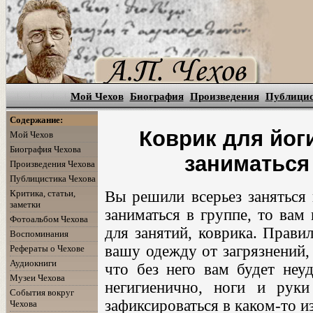
Мой Чехов
Биография
Произведения
Публици
Содержание:
Коврик для йог
Мой Чехов
Биография Чехова
заниматься
Произведения Чехова
Публицистика Чехова
Критика, статьи,
Вы решили всерьез заняться 
заметки
заниматься в группе, то вам
Фотоальбом Чехова
для занятий, коврика. Прави
Воспоминания
вашу одежду от загрязнений,
Рефераты о Чехове
Аудиокниги
что без него вам будет неуд
Музеи Чехова
негигиенично, ноги и рук
События вокруг
зафиксироваться в каком-то и
Чехова