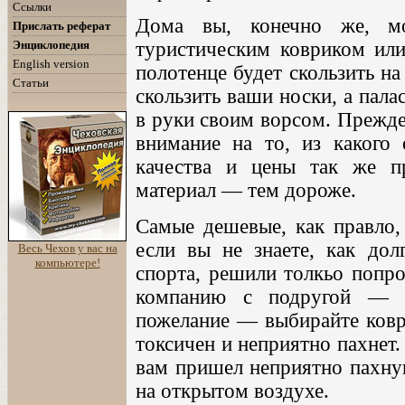
Ссылки
Дома вы, конечно же, мо
Прислать реферат
Энциклопедия
туристическим ковриком или
English version
полотенце будет скользить на
Статьи
скользить ваши носки, а пала
в руки своим ворсом. Прежде
внимание на то, из какого 
качества и цены так же пр
материал — тем дороже.
Самые дешевые, как правло,
если вы не знаете, как дол
Весь Чехов у вас на
компьютере!
спорта, решили толкьо попро
компанию с подругой — э
пожелание — выбирайте коври
токсичен и неприятно пахнет.
вам пришел неприятно пахнущ
на открытом воздухе.