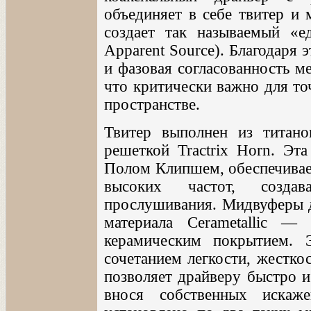
объединяет в себе твитер и 
создает так называемый «ед
Apparent Source). Благодаря 
и фазовая согласованность м
что критически важно для то
пространстве.
Твитер выполнен из титан
решеткой Tractrix Horn. Эт
Полом Клипшем, обеспечива
высоких частот, созд
прослушивания. Мидвуферы д
материала Cerametallic 
керамическим покрытием. 
сочетанием легкости, жестко
позволяет драйверу быстро и
внося собственных искаж