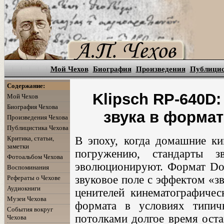
Мой Чехов
Биография
Произведения
Публици
Содержание:
Klipsch RP-640D
Мой Чехов
Биография Чехова
звука в формат
Произведения Чехова
Публицистика Чехова
Критика, статьи,
В эпоху, когда домашние ки
заметки
погружению, стандарты з
Фотоальбом Чехова
эволюционируют. Формат Do
Воспоминания
звуковое поле с эффектом «з
Рефераты о Чехове
Аудиокниги
ценителей кинематографичес
Музеи Чехова
формата в условиях типич
События вокруг
потолками долгое время оста
Чехова