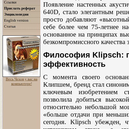
Ссылки
Появление настенных акустич
Прислать реферат
640D, стало элегантным реш
Энциклопедия
просто добавляют «высотный
English version
себе более чем 75-летнее на
Статьи
основанное на принципах вы
безкомпромиссного качества з
Философия Klipsch: г
эффективность
С момента своего основа
Весь Чехов у вас на
Клипшем, бренд стал синоним
компьютере!
ключевым изобретением ст
позволила добиться высоко
относительно небольшой мо
«больше отдачи при меньших
сегодня. Klipsch убежден, 