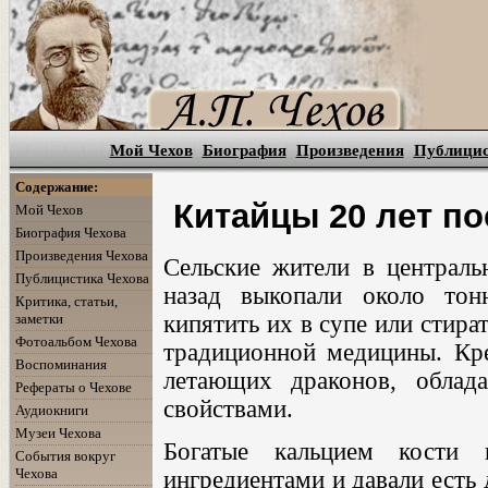
Мой Чехов
Биография
Произведения
Публици
Содержание:
Китайцы 20 лет п
Мой Чехов
Биография Чехова
Произведения Чехова
Сельские жители в централь
Публицистика Чехова
назад выкопали около тон
Критика, статьи,
заметки
кипятить их в супе или стира
Фотоальбом Чехова
традиционной медицины. Кре
Воспоминания
летающих драконов, облад
Рефераты о Чехове
свойствами.
Аудиокниги
Музеи Чехова
Богатые кальцием кости 
События вокруг
Чехова
ингредиентами и давали есть 