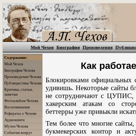
Мой Чехов
Биография
Произведения
Публици
Содержание:
Как работа
Мой Чехов
Биография Чехова
Произведения Чехова
Блокировками официальных с
Публицистика Чехова
удивишь. Некоторые сайты бл
Критика, статьи,
заметки
не сотрудничают с ЦУПИС, 
Фотоальбом Чехова
хакерским атакам со сто
Воспоминания
беттерры уже привыкли искать
Рефераты о Чехове
Аудиокниги
Тем более что многие сайты,
Музеи Чехова
букмекерских контор и акт
События вокруг