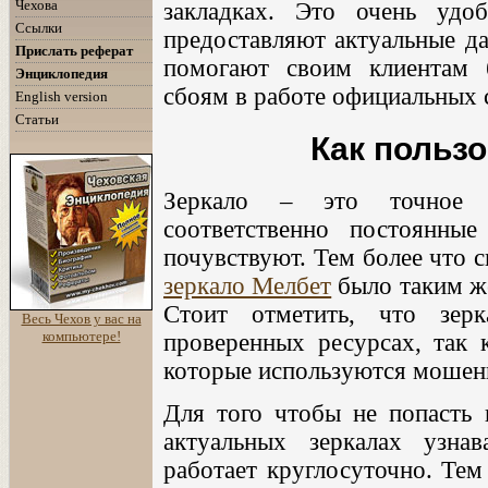
Чехова
закладках. Это очень удо
Ссылки
предоставляют актуальные да
Прислать реферат
помогают своим клиентам 
Энциклопедия
сбоям в работе официальных 
English version
Статьи
Как польз
Зеркало – это точное о
соответственно постоянны
почувствуют. Тем более что 
зеркало Мелбет
было таким же
Стоит отметить, что зер
Весь Чехов у вас на
компьютере!
проверенных ресурсах, так к
которые используются мошен
Для того чтобы не попасть 
актуальных зеркалах узна
работает круглосуточно. Тем