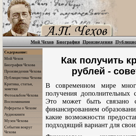
Мой Чехов
Биография
Произведения
Публици
Содержание:
Как получить к
Мой Чехов
Биография Чехова
рублей - сов
Произведения Чехова
Публицистика Чехова
Критика, статьи,
В современном мире мног
заметки
получения дополнительных с
Фотоальбом Чехова
Это может быть связано 
Воспоминания
финансированием образования
Рефераты о Чехове
Аудиокниги
какие возможности предоста
Музеи Чехова
подходящий вариант для свои
События вокруг
Чехова