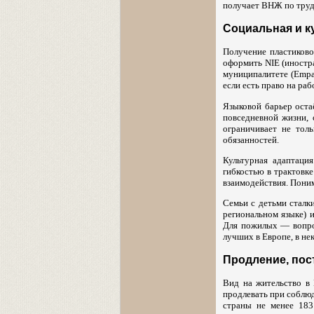
получает ВНЖ по труд
Социальная и к
Получение пластиково
оформить NIE (иностр
муниципалитете (Empa
если есть право на раб
Языковой барьер остаё
повседневной жизни, 
ограничивает не тол
обязанностей.
Культурная адаптаци
гибкостью в трактовке
взаимодействия. Пони
Семьи с детьми сталк
региональном языке) 
Для пожилых — вопрос
лучших в Европе, в не
Продление, пос
Вид на жительство в 
продлевать при соблю
страны не менее 183