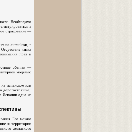
после. Необходимо
егистрироваться в
ное страхование —
ят по-английски, в
 Отсутствие языка
 понимания прав и
местные обычаи —
культурной моделью
 на испанском или
о дорогостоящие).
в Испании одна из
рспективы
ования. Его можно
ание на территории
вного легального