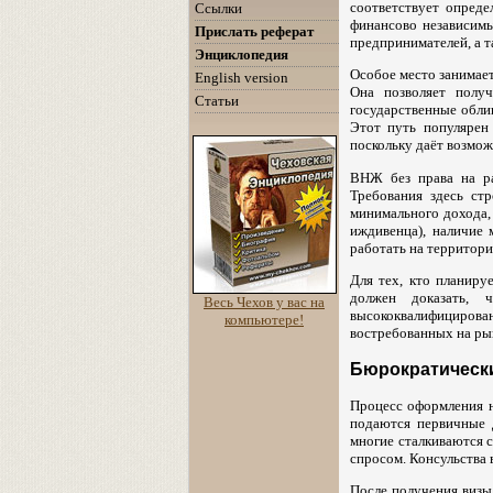
соответствует опред
Ссылки
финансово независим
Прислать реферат
предпринимателей, а 
Энциклопедия
Особое место занимает
English version
Она позволяет полу
Статьи
государственные обли
Этот путь популярен
поскольку даёт возмож
ВНЖ без права на ра
Требования здесь ст
минимального дохода, 
иждивенца), наличие 
работать на территори
Для тех, кто планиру
должен доказать,
Весь Чехов у вас на
высококвалифицирова
компьютере!
востребованных на ры
Бюрократически
Процесс оформления н
подаются первичные 
многие сталкиваются 
спросом. Консульства 
После получения визы 