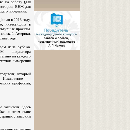
ва на работу (для
весторов, ВНЖ для
щего продления.
ённая в 2013 году.
о, инвестициях в
ультурные проекты.
атинской Америки,
рвые годы.
ом из-за рубежа.
REM — индикатора
ительно на каждого
утствие намерения
отодателя, который
. Исключение —
редких профессий,
а заявителя. Здесь
Уже на этом этапе
 странах с высоким
ние первого месяца