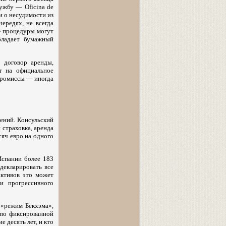
ужбу — Oficina de
и о несудимости из
ередях, не всегда
— процедуры могут
обладает бумажный
 договор аренды,
т на официальное
мпромиссы — иногда
ений. Консульский
 страховка, аренда
сяч евро на одного
Испании более 183
декларировать все
активов это может
и прогрессивного
 «режим Бекхэма»,
 по фиксированной
 десять лет, и кто