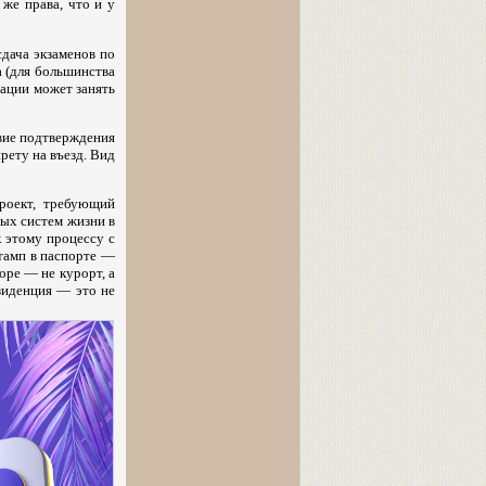
же права, что и у
сдача экзаменов по
а (для большинства
зации может занять
вие подтверждения
рету на въезд. Вид
роект, требующий
ных систем жизни в
к этому процессу с
тамп в паспорте —
оре — не курорт, а
езиденция — это не