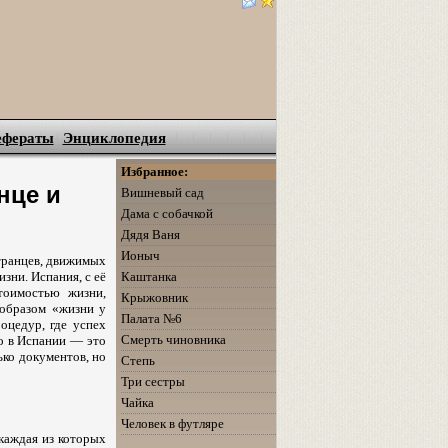
ефераты
Энциклопедия
Избранное:
нце и
Вишневый сад
Дама с собачкой
Дядя Ваня
Ионыч
странцев, движимых
Каштанка
зни. Испания, с её
тоимостью жизни,
Крыжовник
 образом «жизни у
Палата №6
оцедур, где успех
Смерть чиновника
во в Испании — это
ько документов, но
Степь
Три сестры
Чайка
Человек в футляре
 каждая из которых