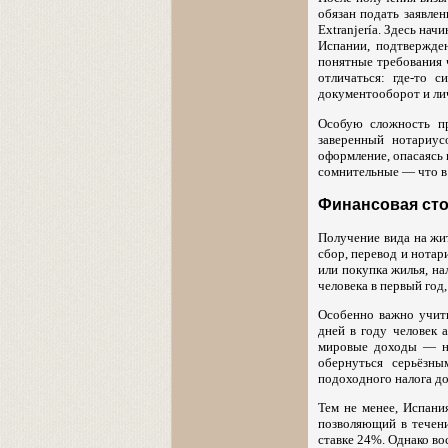
обязан подать заявле
Extranjería. Здесь на
Испании, подтвержден
понятные требования 
отличаться: где-то 
документооборот и ли
Особую сложность пр
заверенный нотариус
оформление, опасаясь
сомнительные — что в
Финансовая сто
Получение вида на жи
сбор, перевод и нотар
или покупка жилья, н
человека в первый год
Особенно важно учит
дней в году человек 
мировые доходы — не
обернуться серьёзны
подоходного налога д
Тем не менее, Испани
позволяющий в течени
ставке 24%. Однако во