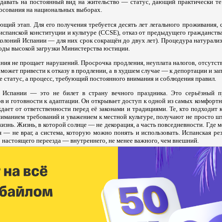
авать на постоянный вид на жительство — статус, дающий практически те 
лосования на национальных выборах.
щий этап. Для его получения требуется десять лет легального проживания, 
испанской конституции и культуре (CCSE), отказ от предыдущего гражданств
колоний Испании — для них срок сокращён до двух лет). Процедура натурали
иоды высокой загрузки Министерства юстиции.
ния не прощает нарушений. Просрочка продления, неуплата налогов, отсутст
может привести к отказу в продлении, а в худшем случае — к депортации и зап
е статус, а процесс, требующий постоянного внимания и соблюдения правил.
 Испании — это не билет в страну вечного праздника. Это серьёзный п
в и готовности к адаптации. Он открывает доступ к одной из самых комфорт
дает от ответственности перед её законами и традициями. Те, кто подходит 
ниманием требований и уважением к местной культуре, получают не просто ш
знь. Жизнь, в которой солнце — не декорация, а часть повседневности. Где м
я — не враг, а система, которую можно понять и использовать. Испанская р
о настоящего переезда — внутреннего, не менее важного, чем внешний.