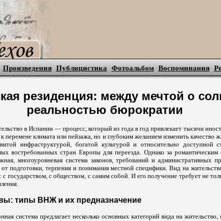
Произведения
Публицистика
Фотоальбом
Воспоминания
Р
кая резиденция: между мечтой о сол
реальностью бюрократии
ельство в Испании — процесс, который из года в год привлекает тысячи ино
 к перемене климата или пейзажа, но и глубоким желанием изменить качество жи
звитой инфраструктурой, богатой культурой и относительно доступной с
мых востребованных стран Европы для переезда. Однако за романтическим
жная, многоуровневая система законов, требований и административных пр
а от подготовки, терпения и понимания местной специфики. Вид на жительст
: с государством, с обществом, с самим собой. И его получение требует не тол
ления.
ы: типы ВНЖ и их предназначение
нная система предлагает несколько основных категорий вида на жительство,