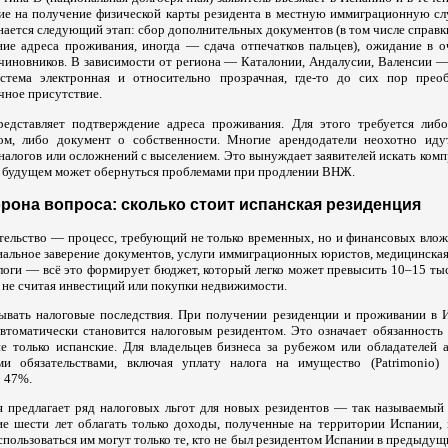
ние на получение физической карты резидента в местную иммиграционную сл
чинается следующий этап: сбор дополнительных документов (в том числе справк
ие адреса проживания, иногда — сдача отпечатков пальцев), ожидание в оч
чиновников. В зависимости от региона — Каталонии, Андалусии, Валенсии 
система электронная и относительно прозрачная, где-то до сих пор пре
чное присутствие.
едставляет подтверждение адреса проживания. Для этого требуется либо
ом, либо документ о собственности. Многие арендодатели неохотно иду
 налогов или осложнений с выселением. Это вынуждает заявителей искать ко
 будущем может обернуться проблемами при продлении ВНЖ.
рона вопроса: сколько стоит испанская резиденция
тельство — процесс, требующий не только временных, но и финансовых влож
иальное заверение документов, услуги иммиграционных юристов, медицинская
алоги — всё это формирует бюджет, который легко может превысить 10–15 ты
, не считая инвестиций или покупки недвижимости.
ывать налоговые последствия. При получении резиденции и проживании в 
автоматически становится налоговым резидентом. Это означает обязанность 
 только испанские. Для владельцев бизнеса за рубежом или обладателей 
ми обязательствами, включая уплату налога на имущество (Patrimonio) 
о 47%.
я предлагает ряд налоговых льгот для новых резидентов — так называемый
е шести лет облагать только доходы, полученные на территории Испании,
спользоваться им могут только те, кто не был резидентом Испании в предыдущие