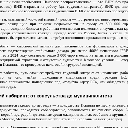
елённой цели пребывания. Наиболее распространённые — это ВНЖ без пра
ых лиц), ВНЖ с правом на работу (для трудовых мигрантов), ВНЖ для ин
также семейное воссоединение и студенческий ВНЖ с возможностью последую
 так называемый «золотой визовый» режим — программа для инвесторов, введ
чить резиденцию при покупке недвижимости на сумму от 500 000 евр
гации, создании бизнеса с рабочими местами или вложениях в научные или к
 среди состоятельных граждан, прежде всего из России, Китая и стран Л
ность быстро легализоваться, не требуя постоянного проживания в стране в пе
боту — классический вариант для пенсионеров или фрилансеров с доход
роги: подтверждение стабильного дохода (не менее 400% испанского IP
что в 2024 году составляет около 3 000 евро в месяц на заявителя и дополн
медицинской страховки и отсутствие судимостей. Ключевое условие — отс
и Испании, что проверяется налоговой и трудовой инспекцией.
ет работать, путь сложнее: требуется трудовой контракт от испанского раб
 что не смог найти подходящего специалиста среди граждан ЕС
нные специалисты, попадающие под «голубую карту ЕС», или обладатели 
нке труда.
й лабиринт: от консульства до муниципалитета
ачинается задолго до переезда — в консульстве Испании по месту жительств
документы, проходится собеседование, оплачиваются консульские сборы. 
с первой преградой: длительные сроки ожидания записи, особенно в крупных
в Москве, Мехико или Пекине могут быть забронированы на месяцы вперёд.
типа D (национальная долгосрячная) заявитель въезжает в Испанию и в тече