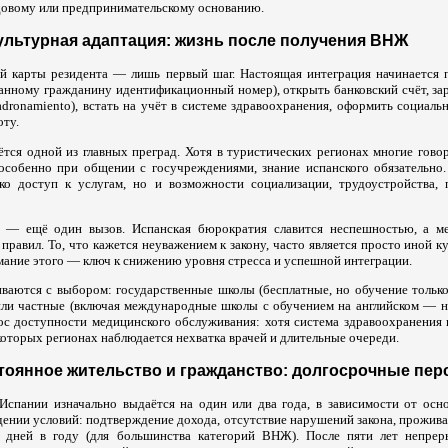
овому или предпринимательскому основанию.
ультурная адаптация: жизнь после получения ВНЖ
й карты резидента — лишь первый шаг. Настоящая интеграция начинается 
анному гражданину идентификационный номер), открыть банковский счёт, зар
dronamiento), встать на учёт в системе здравоохранения, оформить социаль
оту.
тся одной из главных преград. Хотя в туристических регионах многие говор
особенно при общении с госучреждениями, знание испанского обязательно.
ько доступ к услугам, но и возможности социализации, трудоустройства,
я — ещё один вызов. Испанская бюрократия славится неспешностью, а 
 правил. То, что кажется неуважением к закону, часто является просто иной 
мание этого — ключ к снижению уровня стресса и успешной интеграции.
иваются с выбором: государственные школы (бесплатные, но обучение только
или частные (включая международные школы с обучением на английском — н
 доступности медицинского обслуживания: хотя система здравоохранения 
которых регионах наблюдается нехватка врачей и длительные очереди.
тоянное жительство и гражданство: долгосрочные пе
Испании изначально выдаётся на один или два года, в зависимости от осн
дении условий: подтверждение дохода, отсутствие нарушений закона, прожив
 дней в году (для большинства категорий ВНЖ). После пяти лет непреры