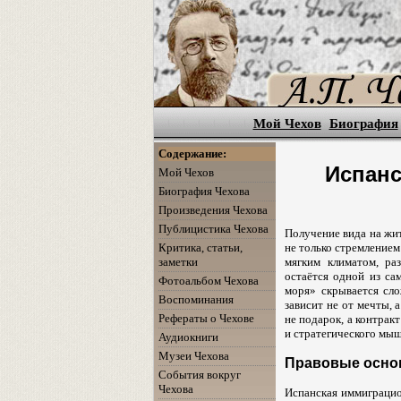
Мой Чехов
Биография
Содержание:
Испанс
Мой Чехов
Биография Чехова
Произведения Чехова
Публицистика Чехова
Получение вида на жит
Критика, статьи,
не только стремлением
заметки
мягким климатом, ра
остаётся одной из са
Фотоальбом Чехова
моря» скрывается сло
Воспоминания
зависит не от мечты, 
Рефераты о Чехове
не подарок, а контракт
и стратегического мыш
Аудиокниги
Музеи Чехова
Правовые основ
События вокруг
Чехова
Испанская иммиграцио