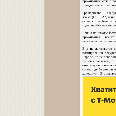
проживания можно под
гражданина, кроме го
Гражданство — следую
языку (DELE A2) и по 
стран, кроме бывших 
годы, особенно в пер
Важно понимать: Испа
проживания — всё это 
на жительство — это н
Вид на жительство в
планирования, ресурсо
Европе, но не освобож
трезвым расчётом, по
они получают новую жи
сосед. Где бюрократи
конец пути. Это начал