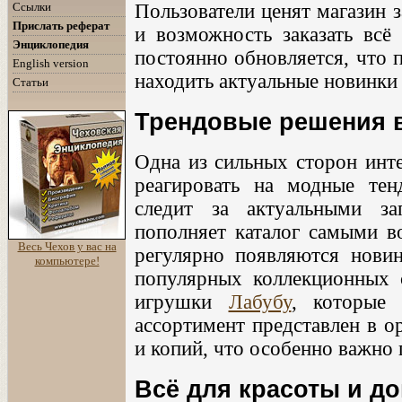
Ссылки
Пользователи ценят магазин 
Прислать реферат
и возможность заказать всё
Энциклопедия
постоянно обновляется, что 
English version
находить актуальные новинки 
Статьи
Трендовые решения в
Одна из сильных сторон инт
реагировать на модные тен
следит за актуальными за
пополняет каталог самыми в
Весь Чехов у вас на
регулярно появляются новин
компьютере!
популярных коллекционных 
игрушки
Лабубу
, которые 
ассортимент представлен в о
и копий, что особенно важно
Всё для красоты и д