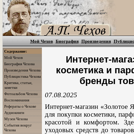
Мой Чехов
Биография
Произведения
Публици
Содержание:
Интернет-мага
Мой Чехов
Биография Чехова
косметика и па
Произведения Чехова
Публицистика Чехова
бренды тов
Критика, статьи,
заметки
07.08.2025
Фотоальбом Чехова
Воспоминания
Интернет-магазин «Золотое 
Рефераты о Чехове
Аудиокниги
для покупки косметики, парф
Музеи Чехова
красотой и комфортом. Зде
События вокруг
уходовых средств до товаров
Чехова