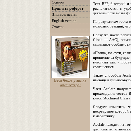
Ссылки
Тест BFP, быстрый и 
Прислать реферат
располагаются в удо
деятельности мозга фи
Энциклопедия
English version
По результатам теста о
мозговых реакций, что
Статьи
Сразу же после регис
Cloak — AAC), означ
связывают особые отн
«Плащ», по сути, явля
прощение за будущие 
властями как «прост
соглашением.
Таким способом Accla
имеющем финансовую ц
Весь Чехов у вас на
компьютере!
Член Acclair получа
прохождения тестов B
класс (Acclaired Class
Следует отметить, ч
посредством которой 
к маркетингу.
Acclair исходит из т
для снятия отпечатк