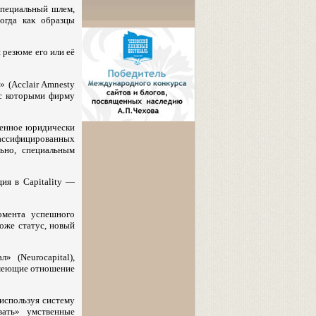
специальный шлем,
огда как образцы
 резюме его или её
 (Acclair Amnesty
 с которыми фирму
еренное юридически
лассифицированных
ьно, специальным
ия в Capitality —
омента успешного
оже статус, новый
 (Neurocapital),
имеющие отношение
используя систему
вать» умственные