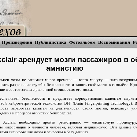
Произведения
Публицистика
Фотоальбом
Воспоминания
Р
clair арендует мозги пассажиров в о
амнистию
альцев мозга не занимает много времени — всего минуту — зато воздушн
чить разрешение службы безопасности и занять своё место в самолёте. Кро
ие в соответствии с рыночной стоимостью его мозга.
еспечивает безопасность и предлагает корпоративным клиентам маркет
вой нейрометрической технологии BFP (Brain Fingerprinting Technology). 
ность заработать капитал на деятельности своих мозгов, используя ун
дения и процесса амнистии Neurocapital.
 Acclair, необходимо пройти регистрацию — масштабную процедуру
сы информации о личности человека, включая медицинскую. Эти данные б
тами сканирования мозга и занесены в базу данных.