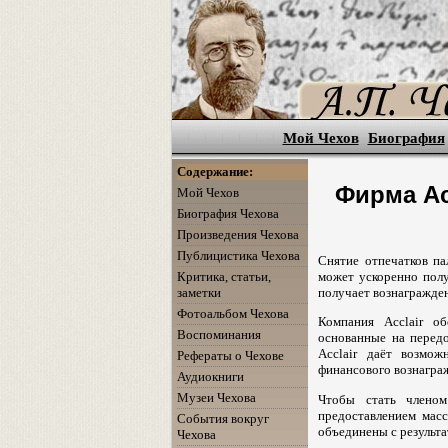
Мой Чехов
Биография
Содержание:
Фирма Ac
Мой Чехов
Биография Чехова
Произведения Чехова
Публицистика Чехова
Снятие отпечатков п
Критика, статьи,
может ускоренно полу
заметки
получает вознагражден
Фотоальбом Чехова
Компания Acclair об
Воспоминания
основанные на передо
Acclair даёт возмож
Рефераты о Чехове
финансового вознаграж
Аудиокниги
Музеи Чехова
Чтобы стать членом
предоставлением мас
События вокруг
объединены с результа
Чехова