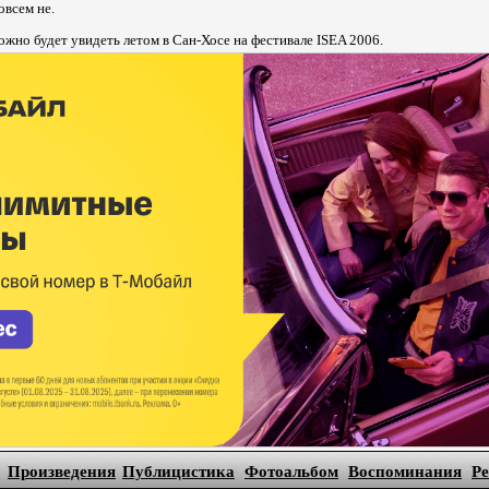
овсем не.
ожно будет увидеть летом в Сан-Хосе на фестивале ISEA 2006.
Произведения
Публицистика
Фотоальбом
Воспоминания
Р