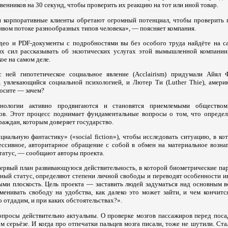
енников на 30 секунд, чтобы проверить их реакцию на тот или иной товар.
и корпоративные клиенты обретают огромный потенциал, чтобы проверить 
ивом потоке разнообразных типов человека», — поясняет компания.
ео и PDF-документы с подробностями вы без особого труда найдёте на сай
их сил рассказывать об экзотических услугах этой вымышленной компании
ое на самом деле.
 ней гипотетическое социальное явление (Acclairism) придумали Айял Ф
, увлекающийся социальной психологией, и Лютер Ти (Luther Thie), амери
росите — зачем?
хнологии активно продвигаются и становятся приемлемыми общество
ов. Этот процесс поднимает фундаментальные вопросы о том, что определя
раждан, которым доверяет государство.
оциальную фантастику» («social fiction»), чтобы исследовать ситуацию, в к
ссивное, авторитарное обращение с собой в обмен на материальное возна
татус, — сообщают авторы проекта.
рвый план развивающуюся действительность, в которой биометрические па
ный статус, определяют степени личной свободы и переводят особенности и
и плоскость. Цель проекта — заставить людей задуматься над основным в
менивать свободу на удобства, как далеко это может зайти, и чем кончитс
отдадим, и при каких обстоятельствах?».
вопросы действительно актуальны. О проверке мозгов пассажиров перед поса
м серьёзе. И когда про отпечатки пальцев мозга писали, тоже не шутили. Стал