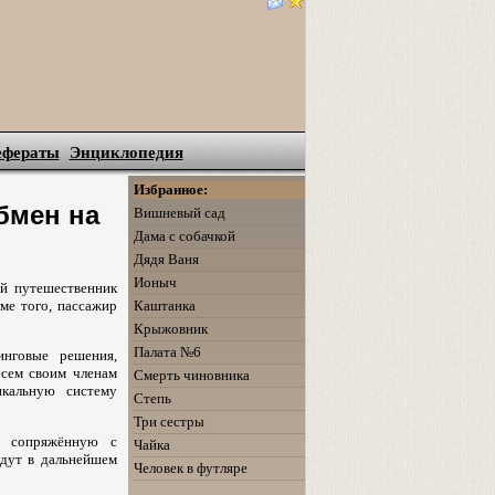
ефераты
Энциклопедия
Избранное:
бмен на
Вишневый сад
Дама с собачкой
Дядя Ваня
Ионыч
ый путешественник
Каштанка
ме того, пассажир
Крыжовник
Палата №6
инговые решения,
Всем своим членам
Смерть чиновника
икальную систему
Степь
Три сестры
, сопряжённую с
Чайка
удут в дальнейшем
Человек в футляре