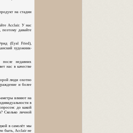
продукт на стадии
те Acclair. У нас
, поэтому давайте
рид (Eyal Fried),
канский художник-
м после недавних
ет нас в качестве
оторой люди охотно
граждение и более
раметры влияют на
ндивидуальности в
опросом: до какой
я? Сколько личной
дкой в самолёт мы
о быть, Acclair не