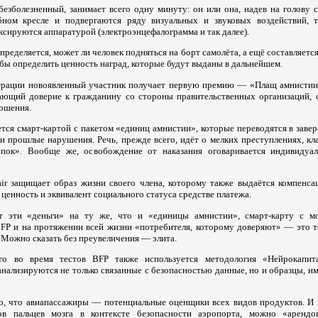
безболезненный, занимает всего одну минуту: он или она, надев на голову 
бном кресле и подвергаются ряду визуальных и звуковых воздействий, т
ксируются аппаратурой (электроэнцефалограмма и так далее).
пределяется, может ли человек подняться на борт самолёта, а ещё составляется
бы определить ценность наград, которые будут выданы в дальнейшем.
трации новоявленный участник получает первую премию — «Плащ амнистии»
ающий доверие к гражданину со стороны правительственных организаций,
ошения.
ется смарт-картой с пакетом «единиц амнистии», которые переводятся в зав
и прошлые нарушения. Речь, прежде всего, идёт о мелких преступлениях, к
упок». Вообще же, освобождение от наказания оговаривается индивидуал
ir защищает образ жизни своего члена, которому также выдаётся компенсац
енность и эквивалент социального статуса средстве платежа.
ет эти «деньги» на ту же, что и «единицы амнистии», смарт-карту с м
FP и на протяжении всей жизни «потребителя, которому доверяют» — это т
). Можно сказать без преувеличения — элита.
то во время тестов BFP также используется методология «Нейрокапитал»
анализируются не только связанные с безопасностью данные, но и образцы, 
ого, что авиапассажиры — потенциальные оценщики всех видов продуктов. И 
ов пальцев мозга в контексте безопасности аэропорта, можно «арендо