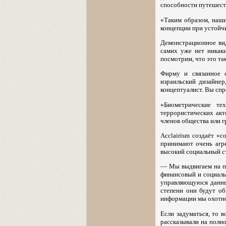
способности путешеств
«Таким образом, наш
концепции при устойч
Демонстрационное вид
самих уже нет никак
посмотрим, что это так
Фирму и связанное с
израильский дизайнер
концептуалист. Вы сп
«Биометрические те
террористических акт
членов общества или г
Acclairism создаёт «с
принимают очень агре
высокий социальный с
— Мы выдвигаем на пе
финансовый и социаль
управляющуюся данным
степени они будут об
информации мы охотно 
Если задуматься, то 
рассказывали на полно