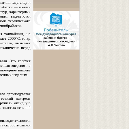
агния, марганца и
работки — закалки
ратур, характерных
ения: выделяются
зоне термического
рмообработки.
ся тончайшим, но
ает 2000°C, тогда
еталла, вызывает
механически перед
али. Это требует
сеивая энергию по
авномерном нагреве
тенных изделиях.
ала аргонодуговая
точный контроль
азрушать оксидную
ля толстых сечений
изводительности.
ть скорость сварки