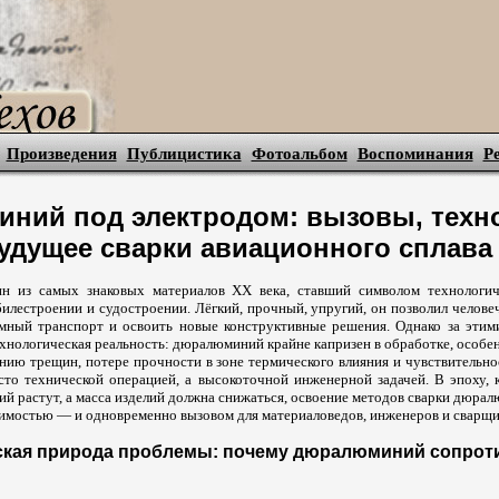
Произведения
Публицистика
Фотоальбом
Воспоминания
Р
ний под электродом: вызовы, техн
удущее сварки авиационного сплава
из самых знаковых материалов XX века, ставший символом технологич
илестроении и судостроении. Лёгкий, прочный, упругий, он позволил челове
емный транспорт и освоить новые конструктивные решения. Однако за эти
хнологическая реальность: дюралюминий крайне капризен в обработке, особен
нию трещин, потере прочности в зоне термического влияния и чувствительно
сто технической операцией, а высокоточной инженерной задачей. В эпоху, к
й растут, а масса изделий должна снижаться, освоение методов сварки дюра
димостью — и одновременно вызовом для материаловедов, инженеров и сварщи
ская природа проблемы: почему дюралюминий сопрот