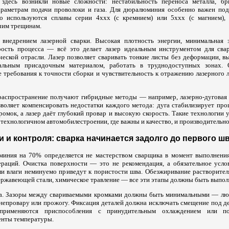
здесь возникли новые сложности: нестабильность переноса металла, бр
параметрам подачи проволоки и газа. Для дюралюминия особенно важен по
го используются сплавы серии 4xxx (с кремнием) или 5xxx (с магнием),
ячим трещинам.
внедрением лазерной сварки. Высокая плотность энергии, минимальная з
орость процесса — всё это делает лазер идеальным инструментом для св
ческой отрасли. Лазер позволяет сваривать тонкие листы без деформации, в
альным присадочным материалом, работать в труднодоступных зонах. 
е требования к точности сборки и чувствительность к отражению лазерного 
распространение получают гибридные методы — например, лазерно-дуговая 
зволяет компенсировать недостатки каждого метода: дуга стабилизирует про
ромок, а лазер даёт глубокий провар и высокую скорость. Такие технологии
технологичном автомобилестроении, где важны и качество, и производительно
 и контроля: сварка начинается задолго до первого ш
миния на 70% определяется не мастерством сварщика в момент выполнения
ераций. Очистка поверхности — это не рекомендация, а обязательное усл
или влаги неминуемо приведут к пористости шва. Обезжиривание растворител
нержавеющей стали, химическое травление — все эти этапы должны быть выпо
ка. Зазоры между свариваемыми кромками должны быть минимальными — лю
 непровару или прожогу. Фиксация деталей должна исключать смещение под д
применяются приспособления с принудительным охлаждением или по
енты температуры.