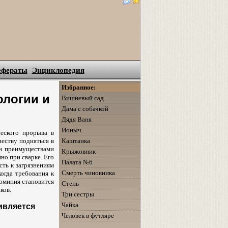
ефераты
Энциклопедия
Избранное:
ологии и
Вишневый сад
Дама с собачкой
Дядя Ваня
Ионыч
еского прорыва в
Каштанка
честву подняться в
ми преимуществами
Крыжовник
но при сварке. Его
Палата №6
сть к загрязнениям
Смерть чиновника
огда требования к
люминия становится
Степь
ков.
Три сестры
Чайка
ивляется
Человек в футляре