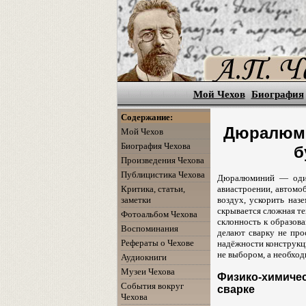
Мой Чехов
Биография
Содержание:
Дюралюми
Мой Чехов
Биография Чехова
б
Произведения Чехова
Публицистика Чехова
Дюралюминий — один 
Критика, статьи,
авиастроении, автомоб
заметки
воздух, ускорить наз
скрывается сложная те
Фотоальбом Чехова
склонность к образова
Воспоминания
делают сварку не про
Рефераты о Чехове
надёжности конструкци
не выбором, а необхо
Аудиокниги
Музеи Чехова
Физико-химиче
События вокруг
сварке
Чехова