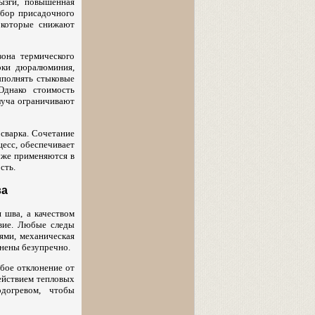
ызги, повышенная
дбор присадочного
 которые снижают
она термического
арки дюралюминия,
ыполнять стыковые
Однако стоимость
луча ограничивают
сварка. Сочетание
цесс, обеспечивает
 уже применяются в
сть.
ва
 шва, а качеством
овие. Любые следы
ями, механическая
лнены безупречно.
бое отклонение от
ействием тепловых
догревом, чтобы