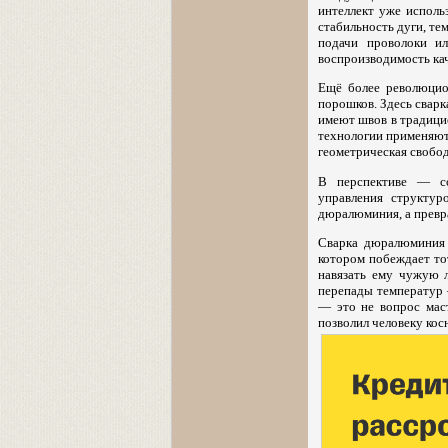
интеллект уже исполь
стабильность дуги, те
подачи проволоки ил
воспроизводимость кач
Ещё более революцио
порошков. Здесь сварк
имеют швов в традици
технологии применяютс
геометрическая свобод
В перспективе — со
управления структур
дюралюминия, а превр
Сварка дюралюминия 
котором побеждает тот
навязать ему чужую л
перепады температур 
— это не вопрос маст
позволил человеку кос