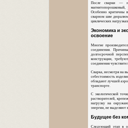
После сварки — не
магнитопорошковый, 
Особенно критичны в
сварном шве дюралюм
циклических нагрузках
Экономика и эк
освоение
Многие производител
соединения. Причины
долгосрочной перспе
конструкции, требую
соединения чувствител
Сварка, несмотря на в
себестоимость издели
обладают лучшей аэро
транспорте.
С экологической точк
растворителей, крепе
нагрузку на окружаю
энергии, не выделяют 
Будущее без ко
Следующий этап в ос