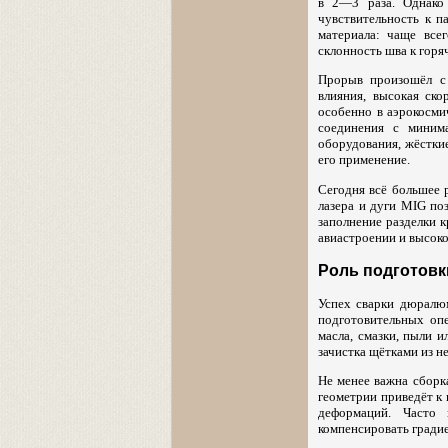
в 2—3 раза. Однако 
чувствительность к 
материала: чаще все
склонность шва к гор
Прорыв произошёл с 
влияния, высокая ск
особенно в аэрокосми
соединения с миним
оборудования, жёстки
его применение.
Сегодня всё большее 
лазера и дуги MIG по
заполнение разделки к
авиастроении и высоко
Роль подготовки
Успех сварки дюралю
подготовительных оп
масла, смазки, пыли 
зачистка щётками из 
Не менее важна сбор
геометрии приведёт к
деформаций. Часто 
компенсировать гради