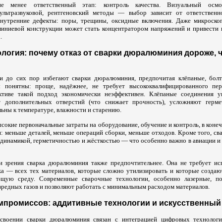
 менее ответственный этап: контроль качества. Визуальный осмот
ультразвуковой, рентгеновский методы — выбор зависит от ответственно
нутренние дефекты: поры, трещины, оксидные включения. Даже микроскоп
иниевой конструкции может стать концентратором напряжений и привести
.
ология: почему отказ от сварки дюралюминия дороже, 
и до сих пор избегают сварки дюралюминия, предпочитая клёпаные, болт
 понятны: проще, надёжнее, не требует высококвалифицированного пер
ктиве такой подход экономически неэффективен. Клёпаные соединения у
т дополнительных отверстий (что снижает прочность), усложняют герме
ьны к температуре, влажности и старению.
ысокие первоначальные затраты на оборудование, обучение и контроль, в коне
я: меньше деталей, меньше операций сборки, меньше отходов. Кроме того, с
динамикой, герметичностью и жёсткостью — что особенно важно в авиации и
и зрения сварка дюралюминия также предпочтительнее. Она не требует исп
жа — всех тех материалов, которые сложно утилизировать и которые созда
щую среду. Современные сварочные технологии, особенно лазерные, п
вредных газов и позволяют работать с минимальным расходом материалов.
мпромиссов: аддитивные технологии и искусственный
воении сварки дюралюминия связан с интеграцией цифровых технологи