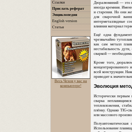
Ссылки
Дюралюминий — это не
иногда кремния. Имен
Прислать реферат
и старения. Но они ж
Энциклопедия
для сварочной ванн
English version
интерметаллидные сое
влияния материал тер
Статьи
Ещё одна фундамент
чрезвычайно тугоплав
как сам металл плав
нестабильность дуги,
сваркой — необходимый
Кроме того, дюралюм
концентрированного и
всей конструкции. На
приводит к значитель
Весь Чехов у вас на
компьютере!
Эволюция метод
Исторически первым 
сварка неплавящимс
тепловложения, стаб
плёнку. Однако TIG-св
или массового произво
Полуавтоматическая
Использование плавяще