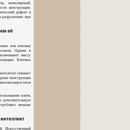
р, капиллярный,
сти конструкции.
ический дефект в
 к разрушению при
чем её
овые или клеевые
сонала. Однако в
величивают массу
тизацию. Клеевые
чном итоге снижает
варные конструкции
 высокоскоростном
ользования клеёв,
ют дополнительную
отребляют меньше
 интеллект
й. Искусственный