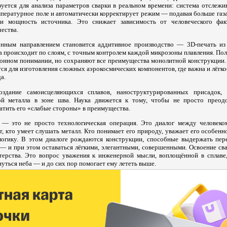
зуется для анализа параметров сварки в реальном времени: система отслежи
мпературное поле и автоматически корректирует режим — подавая больше газа
и мощность источника. Это снижает зависимость от человеческого фа
ества.
нным направлением становится аддитивное производство — 3D-печать и
а происходит по слоям, с точным контролем каждой микрозоны плавления. По
онном понимании, но сохраняют все преимущества монолитной конструкции. 
я для изготовления сложных аэрокосмических компонентов, где важна и лёгкос
а.
здание самоисцеляющихся сплавов, наноструктурированных присадок, 
ой металла в зоне шва. Наука движется к тому, чтобы не просто преодо
атить его «слабые стороны» в преимущества.
— это не просто технологическая операция. Это диалог между человеком
, кто умеет слушать металл. Кто понимает его природу, уважает его особенн
огику. В этом диалоге рождаются конструкции, способные выдержать пере
— и при этом оставаться лёгкими, элегантными, совершенными. Освоение с
ерства. Это вопрос уважения к инженерной мысли, воплощённой в сплаве,
нуться неба — и до сих пор помогает ему лететь выше.