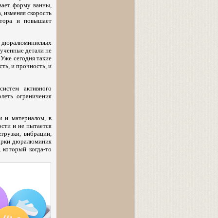
вает форму ванны,
, изменяя скорость
ктора и повышает
з дюралюминиевых
лученные детали не
Уже сегодня такие
ть, и прочность, и
систем активного
леть ограничения
 и материалом, в
ости и не пытается
грузки, вибрации,
варки дюралюминия
 который когда-то