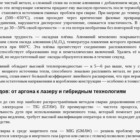
 чистый металл, а сложный сплав на основе алюминия с добавлением меди, м
но эти легирующие элементы придают ему высокую прочность после термооб
е становятся источником главных проблем при сварке. При нагреве до темпе
ы (500—650°C), сплав проходит через критические фазовые превращ
динения, нарушается дисперсное упрочнение, снижается пластичность. В 
яет до 30—50% своей прочности — и эта потеря необратима без повторной те
альная трудность — оксидная плёнка. Алюминий мгновенно покрывает
ким слоем оксида алюминия (Al₂O₃), температура плавления которого превыш
ится при 660°C. Эта плёнка препятствует соединению расплавленного м
 способствует образованию пор и неметаллических включений. Удалить её 
, но недостаточный шаг: оксиды образуются вновь в течение секунд.
иний обладает высокой теплопроводностью — в 5—6 раз выше, чем у ст
 мощного источника тепла, способного локально расплавить металл, не рас
конец, сплав имеет большой коэффициент линейного расширения, что при нер
ным остаточным напряжениям и короблению конструкции — особенно в тонкос
ов: от аргона к лазеру и гибридным технологиям
и до сих пор наиболее распространённым методом сварки дюралюминия ст
я электродом — TIG (GTAW). Её преимущество — чистота процесса, 
ильность дуги при использовании переменного тока, который помогает р
арка медленна, требует высокой квалификации оператора и плохо подходит д
дства.
 сварка в среде защитного газа — MIG (GMAW) — решила проблему про
гося электрода и инертного газа (аргон или смеси с гелием) позволило увеличи