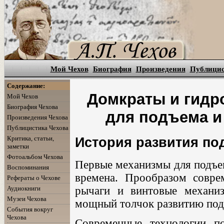
Мой Чехов
Биография
Произведения
Публици
Содержание:
Домкраты и гидр
Мой Чехов
Биография Чехова
для подъема и
Произведения Чехова
Публицистика Чехова
Критика, статьи,
История развития п
заметки
Фотоальбом Чехова
Первые механизмы для подъем
Воспоминания
времена. Прообразом совре
Рефераты о Чехове
Аудиокниги
рычаги и винтовые механи
Музеи Чехова
мощный толчок развитию под
События вокруг
Чехова
Современные технологии по