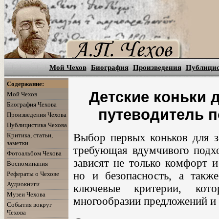
Мой Чехов
Биография
Произведения
Публици
Содержание:
Детские коньки 
Мой Чехов
Биография Чехова
путеводитель п
Произведения Чехова
Публицистика Чехова
Критика, статьи,
Выбор первых коньков для з
заметки
требующая вдумчивого подхо
Фотоальбом Чехова
зависят не только комфорт и
Воспоминания
но и безопасность, а такж
Рефераты о Чехове
Аудиокниги
ключевые критерии, кото
Музеи Чехова
многообразии предложений и 
События вокруг
Чехова