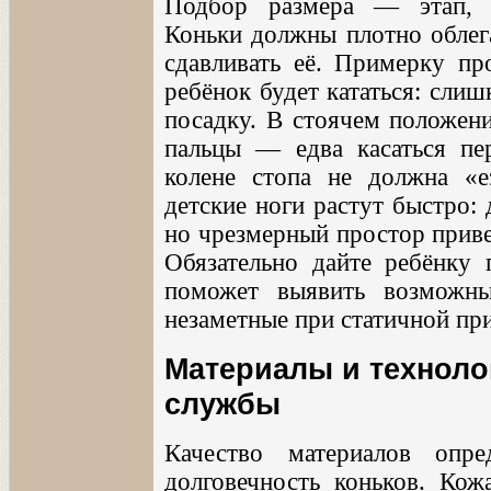
Подбор размера — этап, 
Коньки должны плотно облега
сдавливать её. Примерку пр
ребёнок будет кататься: сли
посадку. В стоячем положени
пальцы — едва касаться пе
колене стопа не должна «е
детские ноги растут быстро:
но чрезмерный простор приве
Обязательно дайте ребёнку 
поможет выявить возможны
незаметные при статичной пр
Материалы и технолог
службы
Качество материалов опр
долговечность коньков. Ко