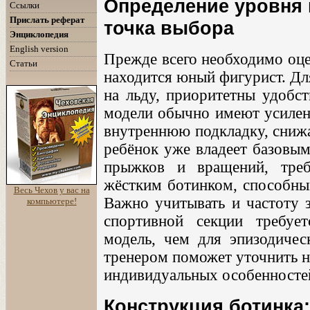
Определение уровня 
Ссылки
Прислать реферат
точка выбора
Энциклопедия
English version
Прежде всего необходимо оце
Статьи
находится юный фигурист. Д
на льду, приоритетны удобст
модели обычно имеют усилен
внутреннюю подкладку, сниж
ребёнок уже владеет базовым
прыжков и вращений, тре
жёстким ботинком, способны
Весь Чехов у вас на
Важно учитывать и частоту з
компьютере!
спортивной секции требуе
модель, чем для эпизодическ
тренером поможет уточнить н
индивидуальных особенносте
Конструкция ботинка: